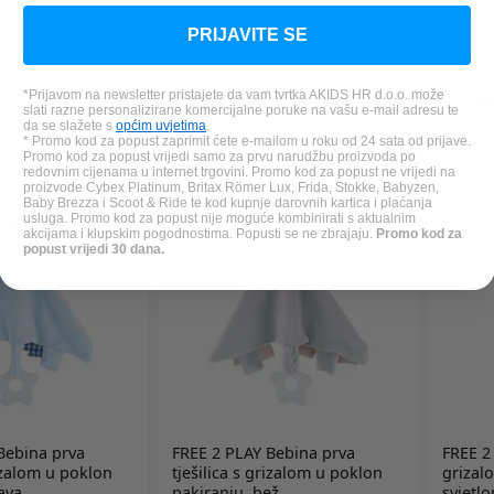
PRIJAVITE SE
*Prijavom na newsletter pristajete da vam tvrtka AKIDS HR d.o.o. može
21,99 €
21,99
slati razne personalizirane komercijalne poruke na vašu e-mail adresu te
da se slažete s
općim uvjetima
.
* Promo kod za popust zaprimit ćete e-mailom u roku od 24 sata od prijave.
Promo kod za popust vrijedi samo za prvu narudžbu proizvoda po
redovnim cijenama u internet trgovini. Promo kod za popust ne vrijedi na
proizvode Cybex Platinum, Britax Römer Lux, Frida, Stokke, Babyzen,
Baby Brezza i Scoot & Ride te kod kupnje darovnih kartica i plaćanja
usluga. Promo kod za popust nije moguće kombinirati s aktualnim
akcijama i klupskim pogodnostima. Popusti se ne zbrajaju.
Promo kod za
popust vrijedi 30 dana.
ebina prva
FREE 2 PLAY
Bebina prva
FREE 2
rizalom u poklon
tješilica s grizalom u poklon
grizal
ava
pakiranju, bež
svjetl