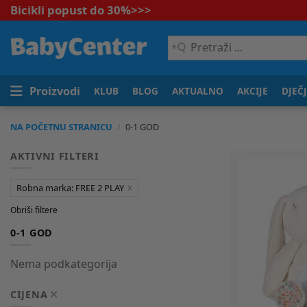
Bicikli popust do 30%
>>>
Pretraži
...
Proizvodi
KLUB
BLOG
AKTUALNO
AKCIJE
DJEČ
NA POČETNU STRANICU
/
0-1 GOD
AKTIVNI FILTERI
Robna marka: FREE 2 PLAY
Obriši filtere
0-1 GOD
Nema podkategorija
CIJENA