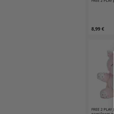
FREE 2 PLAY 
LITTLE DUTCH
LUDI
LUSIO
MAM
8,99 €
MAŠA I MEDVJED
MIFFY
MODU
MOLTO
MONDO
NAŠA DJECA
NIGHTBUDDIES
PARADISO
PEARHEAD
PLASTKON
PLAYGO
PLAYGRO
FREE 2 PLAY
J
pomičnom gl