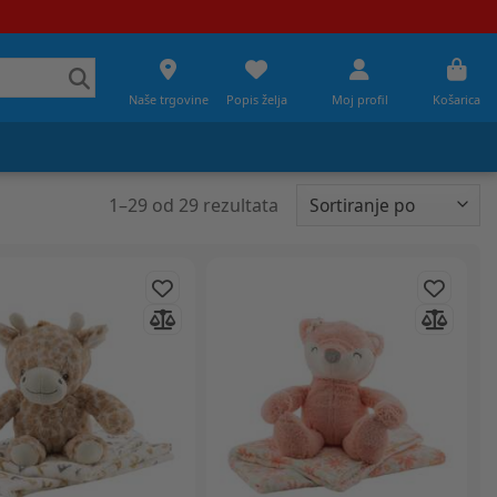
Naše trgovine
Popis želja
Moj profil
Košarica
1
–
29
od
29
rezultata