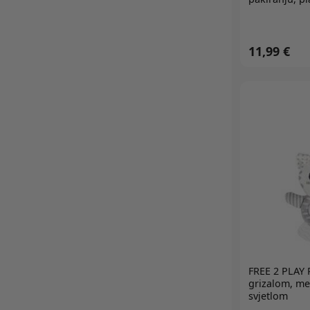
UNIKATOY
UNIVERSAL
VTECH
11,99 €
WINFUN
YVOLUTION
ZAPF BABY BORN
ZAZU
ZURU
ŠTRUMPFOVI
FREE 2 PLAY
P
grizalom, me
svjetlom