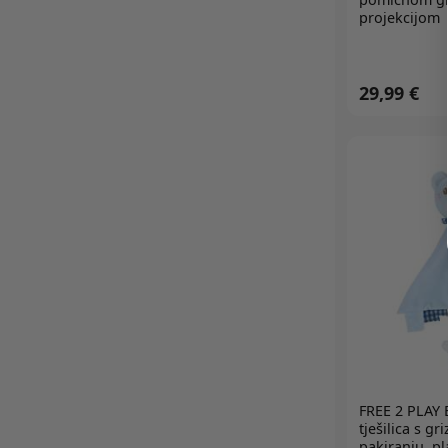
QPLAY
projekcijom
RUBIES
SCOOT AND RIDE
SMART TRIKE
29,99 €
SMIKI
SOPHIE LA GIRAFE
SQUISHMALLOWS
STARLIGHT PETS
STEPHEN JOSEPH
SWEET DREAMERS
SWIM ESSENTIALS
TINY CREATIONS
TINY LOVE
TOMY
TY
FREE 2 PLAY
B
UNIKA
tješilica s g
pakiranju, pl