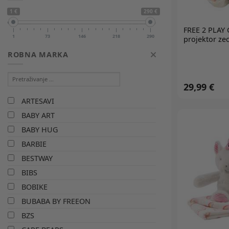
1 €
290 €
FREE 2 PLAY
G
1
73
146
218
290
projektor zec
ROBNA MARKA
29,99 €
ARTESAVI
BABY ART
BABY HUG
BARBIE
BESTWAY
BIBS
BOBIKE
BUBABA BY FREEON
BZS