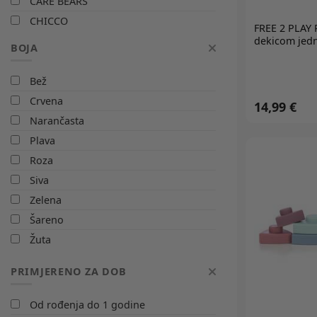
CARE BEARS
CHICCO
FREE 2 PLAY
P
CLASSIC WORLD
dekicom jedn
BOJA
CLEMENTONI
CLEMMY
Bež
DIMIAN
Crvena
14,99 €
DISNEY
Narančasta
DONE BY DEER
Plava
FAT BRAIN TOYS
Roza
FEHN
Siva
FISHER PRICE
Zelena
FREE 2 PLAY
Šareno
GLOBBER
Žuta
HAPPY PEOPLE
PRIMJERENO ZA DOB
HOLA
IMC TOYS
Od rođenja do 1 godine