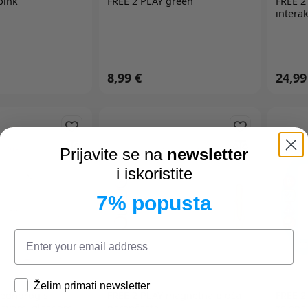
pink
FREE 2 PLAY green
FREE 2
intera
8,99 €
24,99
Prijavite se na
newsletter
i iskoristite
7% popusta
Želim primati newsletter
ednorog s
FREE 2 PLAY
magnetna ploča
FREE 2
avom, glazbom i
narančasta
zelena