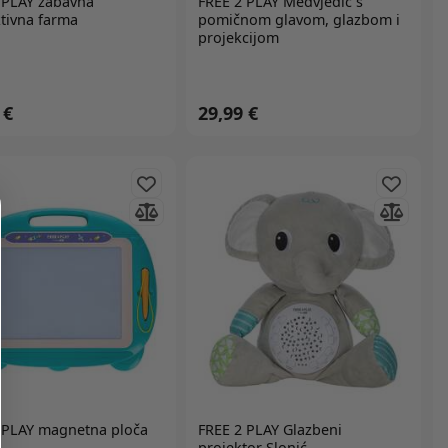
 PLAY
zabavna
FREE 2 PLAY
Medvjedić s
ktivna farma
pomičnom glavom, glazbom i
projekcijom
 €
29,99 €
 PLAY
magnetna ploča
FREE 2 PLAY
Glazbeni
projektor Slonić