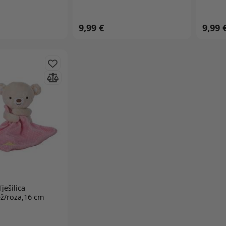
9,99 €
9,99 
ješilica
ž/roza,16 cm