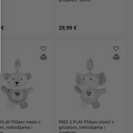
 €
29,99 €
 PLAY
Plišani medo s
FREE 2 PLAY
Plišani slonić s
om, melodijama i
grizalom, melodijama i
om
svjetlom