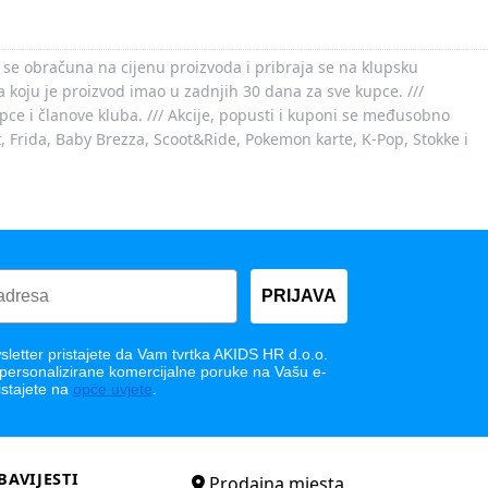
 se obračuna na cijenu proizvoda i pribraja se na klupsku
 koju je proizvod imao u zadnjih 30 dana za sve kupce. ///
ce i članove kluba. /// Akcije, popusti i kuponi se međusobno
x, Frida, Baby Brezza, Scoot&Ride, Pokemon karte, K-Pop, Stokke i
PRIJAVA
letter pristajete da Vam tvrtka AKIDS HR d.o.o.
 personalizirane komercijalne poruke na Vašu e-
istajete na
opće uvjete
.
BAVIJESTI
Prodajna mjesta