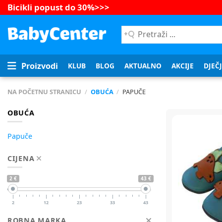
Bicikli popust do 30%
>>>
Pretraži
...
Proizvodi
KLUB
BLOG
AKTUALNO
AKCIJE
DJEČ
NA POČETNU STRANICU
/
OBUĆA
/
PAPUČE
OBUĆA
Papuče
CIJENA
2 €
43 €
2
12
23
33
43
ROBNA MARKA