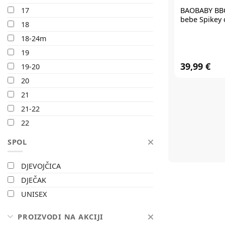
BAOBABY BBC
17
bebe Spikey 
18
18-24m
19
39,99 €
19-20
20
21
21-22
22
23
SPOL
23-24
24
DJEVOJČICA
25
DJEČAK
26
UNISEX
26-27
PROIZVODI NA AKCIJI
27