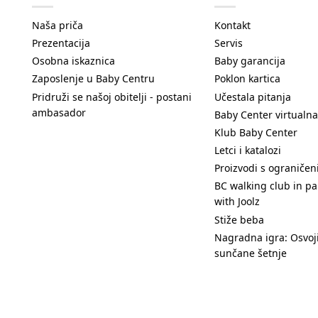
Naša priča
Kontakt
Prezentacija
Servis
Osobna iskaznica
Baby garancija
Zaposlenje u Baby Centru
Poklon kartica
Pridruži se našoj obitelji - postani
Učestala pitanja
ambasador
Baby Center virtualna
Klub Baby Center
Letci i katalozi
Proizvodi s ograniče
BC walking club in pa
with Joolz
Stiže beba
Nagradna igra: Osvoji
sunčane šetnje