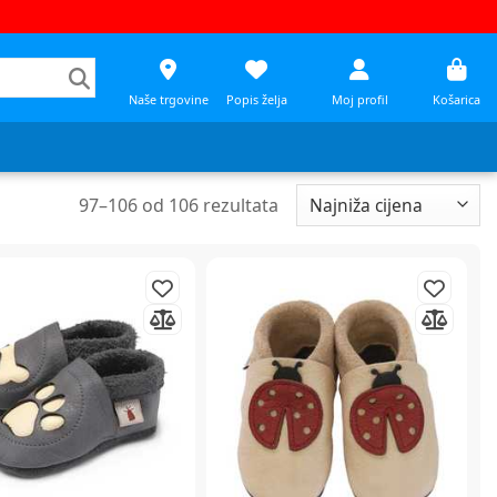
Naše trgovine
Popis želja
Moj profil
Košarica
97
–
106
od
106
rezultata