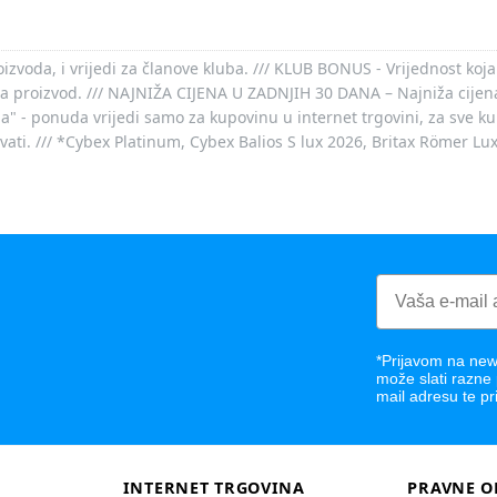
voda, i vrijedi za članove kluba. /// KLUB BONUS - Vrijednost koja
za proizvod. /// NAJNIŽA CIJENA U ZADNJIH 30 DANA – Najniža cijena
- ponuda vrijedi samo za kupovinu u internet trgovini, za sve kup
ovati. /// *Cybex Platinum, Cybex Balios S lux 2026, Britax Römer Lu
*Prijavom na news
može slati razne
mail adresu te pr
INTERNET TRGOVINA
PRAVNE O