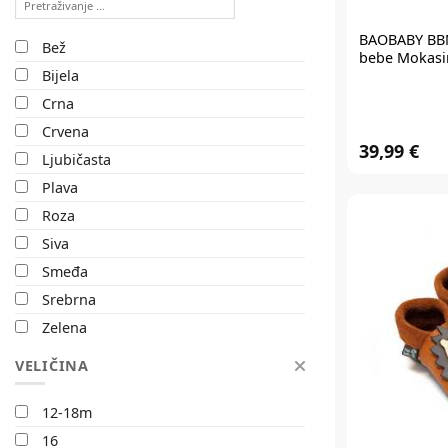
BAOBABY BB
Bež
bebe Mokasi
Bijela
Crna
Crvena
39,99 €
Ljubičasta
Plava
Roza
Siva
Smeđa
Srebrna
Zelena
Zlata
VELIČINA
Šareno
Žuta
12-18m
16