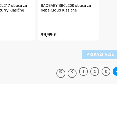
L217 obuća za
BAOBABY BBCL208 obuća za
curry Klasične
bebe Cloud Klasične
39,99 €
PRIKAŽI VIŠE
1
2
3