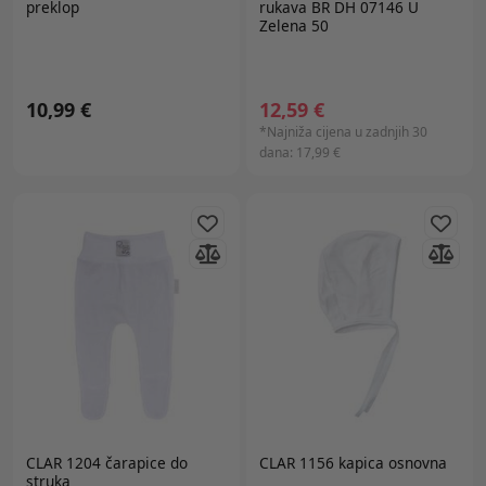
preklop
rukava BR DH 07146 U
Zelena 50
10,99 €
12,59 €
*Najniža cijena u zadnjih 30
dana:
17,99 €
CLAR 1204 čarapice do
CLAR 1156 kapica osnovna
struka