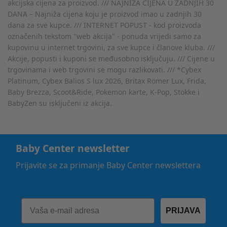
akcijska cijena za proizvod. /// NAJNIŽA CIJENA U ZADNJIH 30
DANA – Najniža cijena koju je proizvod imao u zadnjih 30
dana za sve kupce. /// INTERNET POPUST - kod proizvoda
označenih tekstom "web akcija" - ponuda vrijedi samo za
kupovinu u internet trgovini, za sve kupce i članove kluba. ///
Akcije, popusti i kuponi se međusobno isključuju. /// Cijene u
trgovinama i web trgovini se mogu razlikovati. /// *Cybex
Platinum, Cybex Balios S lux 2026, Britax Römer Lux, Frida,
Baby Brezza, Scoot&Ride, Pokemon karte, K-Pop, Stokke i
BabyZen su isključeni iz akcija.
Baby Center newsletter
Prijavite se za primanje Baby Center newslettera
PRIJAVA