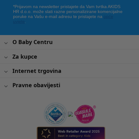
*Prijavom na newsletter pristajete da Vam tvrtka AKIDS
HR d.o.o. može slati razne personalizirane komercijalne
poruke na Vašu e-mail adresu te pristajete na
opće
uvjete
.
O Baby Centru
Za kupce
Internet trgovina
Pravne obavijesti