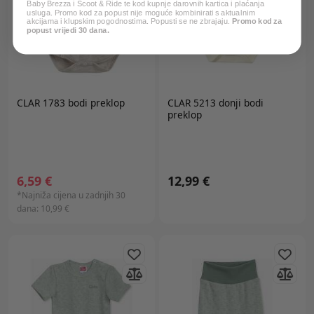
Baby Brezza i Scoot & Ride te kod kupnje darovnih kartica i plaćanja
usluga. Promo kod za popust nije moguće kombinirati s aktualnim
akcijama i klupskim pogodnostima. Popusti se ne zbrajaju.
Promo kod za
popust vrijedi 30 dana.
CLAR 1783 bodi preklop
CLAR 5213 donji bodi
preklop
6,59 €
12,99 €
*Najniža cijena u zadnjih 30
dana:
10,99 €