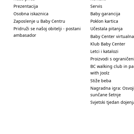
Prezentacija
Servis
Osobna iskaznica
Baby garancija
Zaposlenje u Baby Centru
Poklon kartica
Pridruži se našoj obitelji - postani
Učestala pitanja
ambasador
Baby Center virtualna
Klub Baby Center
Letci i katalozi
Proizvodi s ograniče
BC walking club in pa
with Joolz
Stiže beba
Nagradna igra: Osvoji
sunčane šetnje
Svjetski tjedan dojenj