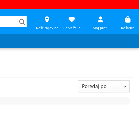
Naše trgovine
Popis želja
Moj profil
Košarica