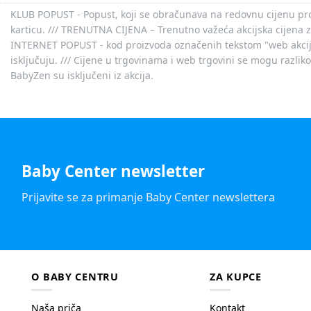
KLUB POPUST - Popust, koji se obračunava na redovnu cijenu proiz
karticu. /// TRENUTNA CIJENA – Trenutno važeća akcijska cijena 
INTERNET POPUST - kod proizvoda označenih tekstom "web akcija" 
isključuju. /// Cijene u trgovinama i web trgovini se mogu razlik
BabyZen su isključeni iz akcija.
Baby Center newsletter
Prijavite se za primanje Baby Center newslettera
O BABY CENTRU
ZA KUPCE
Naša priča
Kontakt