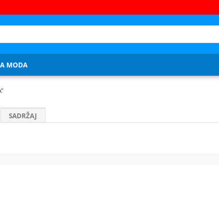
JA MODA
A
"
SADRŽAJ