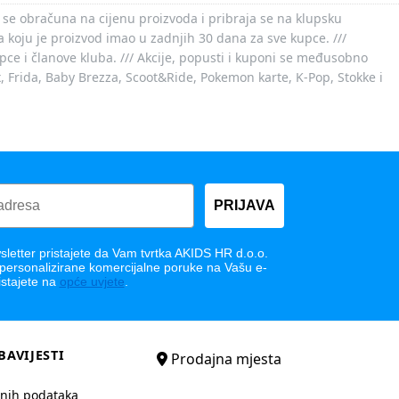
 se obračuna na cijenu proizvoda i pribraja se na klupsku
 koju je proizvod imao u zadnjih 30 dana za sve kupce. ///
ce i članove kluba. /// Akcije, popusti i kuponi se međusobno
x, Frida, Baby Brezza, Scoot&Ride, Pokemon karte, K-Pop, Stokke i
PRIJAVA
letter pristajete da Vam tvrtka AKIDS HR d.o.o.
 personalizirane komercijalne poruke na Vašu e-
istajete na
opće uvjete
.
BAVIJESTI
Prodajna mjesta
bnih podataka