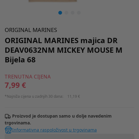
ORIGINAL MARINES
ORIGINAL MARINES majica DR
DEAV0632NM MICKEY MOUSE M
Bijela 68
TRENUTNA CIJENA
7,99 €
*Najniža cijena u zadnjih 30 dana:
11,19 €
Proizvod je dostupan samo u dolje navedenim
trgovinama.
Informativna raspoloživost u trgovinama