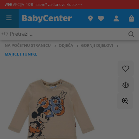
WEB AKCIJA -10% na sve* za članove kluba
>>>
Pretraži
...
NA POČETNU STRANICU
ODJEĆA
GORNJI DIJELOVI
MAJICE I TUNIKE