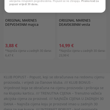
akcijama i klupskim pogodnostima. Popusti se ne zbrajaju.
Promo kod za
popust vrijedi 30 dana.
ORIGINAL MARINES
ORIGINAL MARINES
DEPV0345NM majica
DEAV0638NM vesta
3,88 €
14,99 €
*Najniža cijena u zadnjih 30 dana:
*Najniža cijena u zadnjih 30 dana:
6,47 €
23,99 €
KLUB POPUST - Popust, koji se obračunava na redovnu cijenu
proizvoda, i vrijedi za članove kluba. /// KLUB BONUS -
Vrijednost koja se obračuna na cijenu proizvoda i pribraja se
na klupsku karticu. /// TRENUTNA CIJENA – Trenutno važeća
akcijska cijena za proizvod. /// NAJNIŽA CIJENA U ZADNJIH 30
DANA – Najniža cijena koju je proizvod imao u zadnjih 30
dana za sve kupce. /// INTERNET POPUST - kod proizvoda