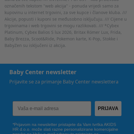
označenih tekstom "web akcija" - ponuda vrijedi samo za
kupovinu u internet trgovini, za sve kupce i članove kluba. ///
Akcije, popusti i kuponi se međusobno isključuju. /// Cijene u
trgovinama i web trgovini se mogu razlikovati. /// *Cybex
Platinum, Cybex Balios S lux 2026, Britax Römer Lux, Frida,
Baby Brezza, Scoot&Ride, Pokemon karte, K-Pop, Stokke i
BabyZen su isključeni iz akcija.
Baby Center newsletter
Prijavite se za primanje Baby Center newslettera
PRIJAVA
*Prijavom na newsletter pristajete da Vam tvrtka AKIDS
HR d.o.o. može slati razne personalizirane komercijalne