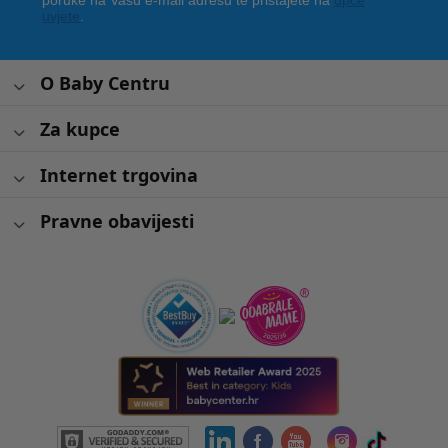
poruke na Vašu e-mail adresu te pristajete na
opće
uvjete
.
O Baby Centru
Za kupce
Internet trgovina
Pravne obavijesti