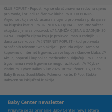
KLUB POPUST - Popust, koji se obračunava na redovnu cijenu
proizvoda, i vrijedi za članove kluba. /// KLUB BONUS -
Vrijednost koja se obračuna na cijenu proizvoda i pribraja se
na klupsku karticu. /// TRENUTNA CIJENA – Trenutno važeća
akcijska cijena za proizvod. /// NAJNIŽA CIJENA U ZADNJIH 30
DANA – Najniža cijena koju je proizvod imao u zadnjih 30
dana za sve kupce. /// INTERNET POPUST - kod proizvoda
označenih tekstom "web akcija" - ponuda vrijedi samo za
kupovinu u internet trgovini, za sve kupce i članove kluba. ///
Akcije, popusti i kuponi se međusobno isključuju. /// Cijene u
trgovinama i web trgovini se mogu razlikovati. /// *Cybex
Platinum, Cybex Balios S lux 2026, Britax Römer Lux, Frida,
Baby Brezza, Scoot&Ride, Pokemon karte, K-Pop, Stokke i
BabyZen su isključeni iz akcija.
Baby Center newsletter
Prijavite se za primanje Baby Center newslettera