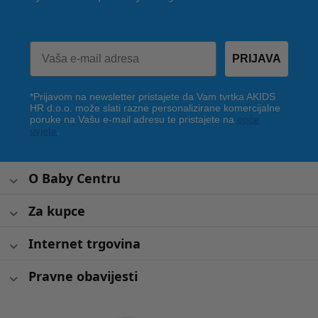
PRIJAVA
*Prijavom na newsletter pristajete da Vam tvrtka AKIDS
HR d.o.o. može slati razne personalizirane komercijalne
poruke na Vašu e-mail adresu te pristajete na
opće
uvjete
.
O Baby Centru
Za kupce
Internet trgovina
Pravne obavijesti