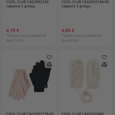
COOL CLUB CAG2932160
COOL CLUB CAG2932166-00
rukavice 5 prstiju
rukavice 5 prstiju
4,19 €
4,89 €
*Najniža cijena u zadnjih 30
*Najniža cijena u zadnjih 30
dana:
5,99 €
dana:
6,99 €
COOL CLUB CAG2932778-00
COOL CLUB CAG3102489