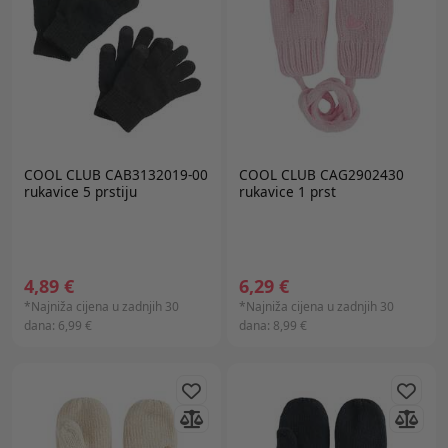
COOL CLUB CAB3132019-00
COOL CLUB CAG2902430
rukavice 5 prstiju
rukavice 1 prst
4,89 €
6,29 €
*Najniža cijena u zadnjih 30
*Najniža cijena u zadnjih 30
dana:
6,99 €
dana:
8,99 €