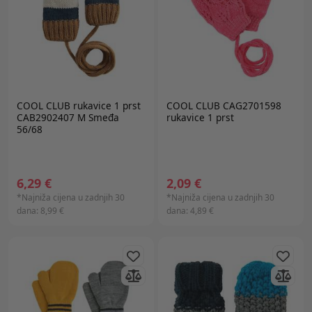
COOL CLUB
rukavice 1 prst
COOL CLUB CAG2701598
CAB2902407 M Smeđa
rukavice 1 prst
56/68
6,29 €
2,09 €
*Najniža cijena u zadnjih 30
*Najniža cijena u zadnjih 30
dana:
8,99 €
dana:
4,89 €