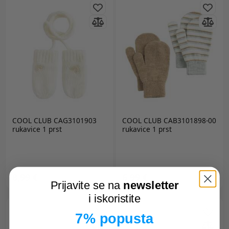
COOL CLUB CAG3101903
COOL CLUB CAB3101898-00
rukavice 1 prst
rukavice 1 prst
8,99 €
6,99 €
Prijavite se na
newsletter
i iskoristite
7% popusta