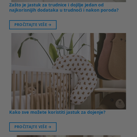
Zašto je jastuk za trudnice i dojilje jedan od
najkorisnijih dodataka u trudnoći i nakon poroda?
PROČITAJTE VIŠE
→
Kako sve možete koristiti jastuk za dojenje?
PROČITAJTE VIŠE
→