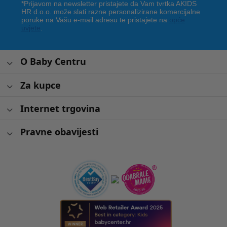
*Prijavom na newsletter pristajete da Vam tvrtka AKIDS
HR d.o.o. može slati razne personalizirane komercijalne
poruke na Vašu e-mail adresu te pristajete na
opće
uvjete
.
O Baby Centru
Za kupce
Internet trgovina
Pravne obavijesti