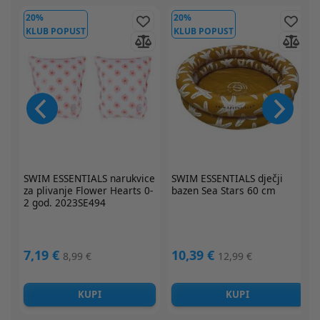
20%
20%
KLUB POPUST
KLUB POPUST
ce
SWIM ESSENTIALS
dječji
SWIM ESSENTIALS
dječji
0-
bazen Sea Stars 60 cm
bazen Jungle 60 cm
10,39 €
10,39 €
12,99 €
12,99 €
KUPI
KUPI