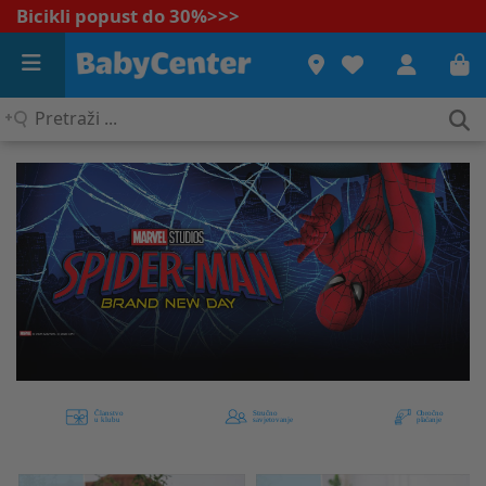
Bicikli popust do 30%
>>>
Pretraži
...