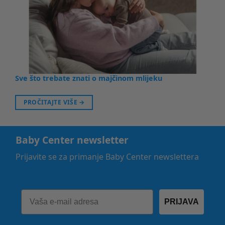
Sve što trebate znati o majčinom mlijeku
PROČITAJTE VIŠE
→
Baby Center newsletter
Prijavite se za primanje Baby Center newslettera
PRIJAVA