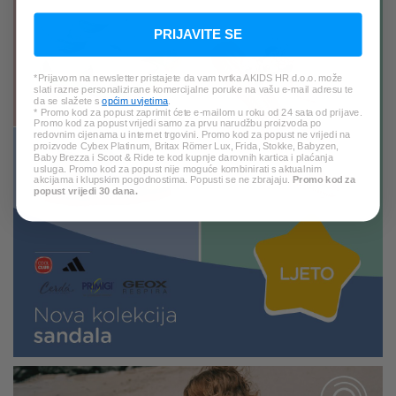
PRIJAVITE SE
*Prijavom na newsletter pristajete da vam tvrtka AKIDS HR d.o.o. može
slati razne personalizirane komercijalne poruke na vašu e-mail adresu te
da se slažete s
općim uvjetima
.
* Promo kod za popust zaprimit ćete e-mailom u roku od 24 sata od prijave.
Promo kod za popust vrijedi samo za prvu narudžbu proizvoda po
redovnim cijenama u internet trgovini. Promo kod za popust ne vrijedi na
proizvode Cybex Platinum, Britax Römer Lux, Frida, Stokke, Babyzen,
Baby Brezza i Scoot & Ride te kod kupnje darovnih kartica i plaćanja
usluga. Promo kod za popust nije moguće kombinirati s aktualnim
akcijama i klupskim pogodnostima. Popusti se ne zbrajaju.
Promo kod za
popust vrijedi 30 dana.