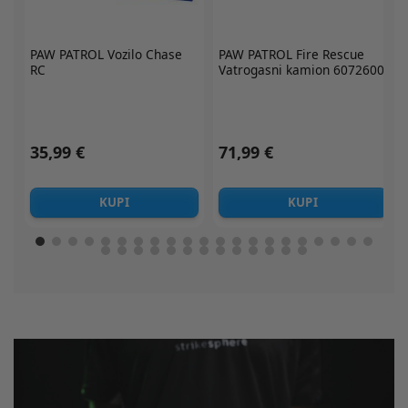
PAW PATROL
Fire Rescue
PAW PATROL
Fire Rescue
Vatrogasni kamion 6072600
Vatrogasna stanica set
6073760
71,99 €
62,99 €
KUPI
KUPI