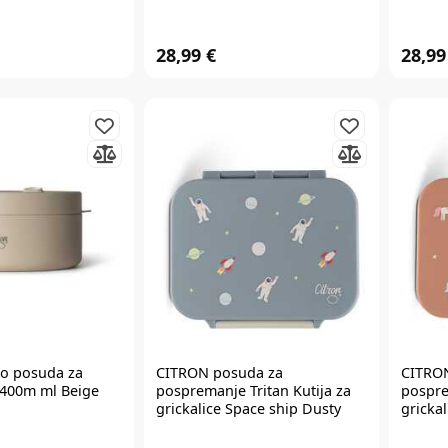
28,99 €
28,99
o posuda za
CITRON
posuda za
CITRO
 400m ml Beige
pospremanje Tritan Kutija za
pospre
grickalice Space ship Dusty
gricka
Blue