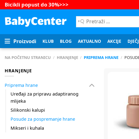
Bicikli popust do 30%
>>>
Pretraži
...
Proizvodi
KLUB
BLOG
AKTUALNO
AKCIJE
DJEČ
NA POČETNU STRANICU
/
HRANJENJE
/
PRIPREMA HRANE
/
POSUDE
HRANJENJE
Priprema hrane
Uređaji za pripravu adaptiranog
mlijeka
Silikonski kalupi
Posude za pospremanje hrane
Mikseri i kuhala