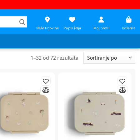
Naše trgovine
Popis želja
Moj profil
Košarica
1
–
32
od
72
rezultata