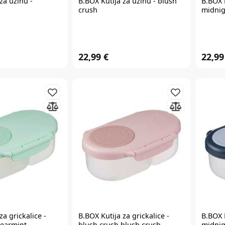
za užinu -
B.BOX
Kutija za užinu - blush
B.BOX
crush
midnig
22,99 €
22,99
Prijavite se na
newsletter
i iskoristite
7% popusta
Želim primati newsletter
za grickalice -
B.BOX
Kutija za grickalice -
B.BOX
pearmint
blush crush blush crush
midnig