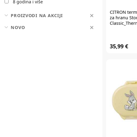
8 godina i više
CITRON
term
PROIZVODI NA AKCIJI
za hranu Sto
Classic_Ther
NOVO
35,99 €