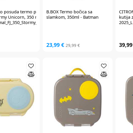
o posuda termo posuda
B.BOX
Termo bočica sa
CITRO
rmy Unicorn, 350 ml
slamkom, 350ml - Batman
kutija
mal_FJ_350_Stormy_Unicorn
2025_L
23,99 €
39,99
29,99 €