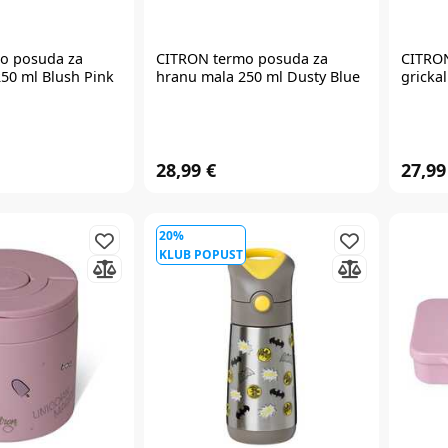
o posuda za
CITRON
termo posuda za
CITRO
50 ml Blush Pink
hranu mala 250 ml Dusty Blue
grickal
28,99 €
27,99
20%
KLUB POPUST