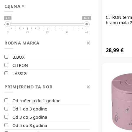
CIJENA
CITRON
term
7 €
46 €
hranu mala 2
7
17
27
36
46
ROBNA MARKA
28,99 €
B.BOX
CITRON
LÄSSIG
PRIMJERENO ZA DOB
Od rođenja do 1 godine
Od 1 do 3 godine
Od 3 do 5 godina
Od 5 do 8 godina