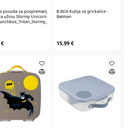
N
posuda za pospremanje Tritan
B.BOX
Kutija za grickalice -
 za užinu Stormy Unicorn
Batman
unchbox_Tritan_Stormy_Unicorn
 €
15,99 €