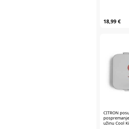
18,99 €
CITRON
posu
pospremanje 
užinu Cool K
2024_Lunchb