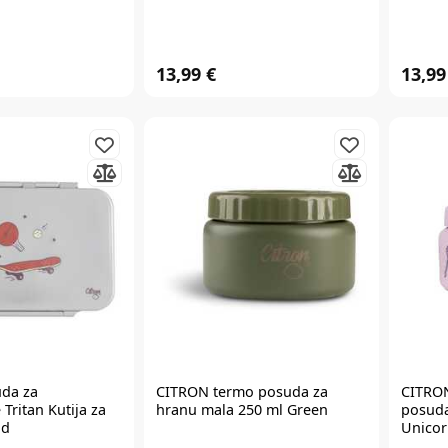
13,99 €
13,99
da za
CITRON
termo posuda za
CITRO
Tritan Kutija za
hranu mala 250 ml Green
posuda
id
Unicor
ox_Tritan_Cool_Kid