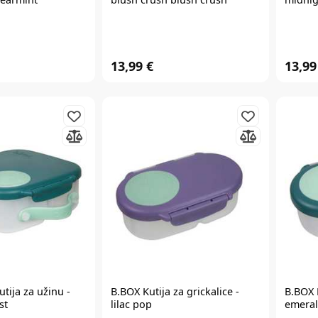
PRIJAVITE SE
*Prijavom na newsletter pristajete da vam tvrtka AKIDS HR d.o.o. može
13,99 €
13,99
slati razne personalizirane komercijalne poruke na vašu e-mail adresu te
da se slažete s
općim uvjetima
.
* Promo kod za popust zaprimit ćete e-mailom u roku od 24 sata od prijave.
Promo kod za popust vrijedi samo za prvu narudžbu proizvoda po
redovnim cijenama u internet trgovini. Promo kod za popust ne vrijedi na
proizvode Cybex Platinum, Britax Römer Lux, Frida, Stokke, Babyzen,
Baby Brezza i Scoot & Ride te kod kupnje darovnih kartica i plaćanja
usluga. Promo kod za popust nije moguće kombinirati s aktualnim
akcijama i klupskim pogodnostima. Popusti se ne zbrajaju.
Promo kod za
popust vrijedi 30 dana.
tija za užinu -
B.BOX
Kutija za grickalice -
B.BOX
st
lilac pop
emeral