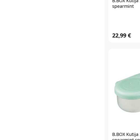
B.BOX
Kutija 
spearmint
22,99 €
B.BOX
Kutija 
spearmint s