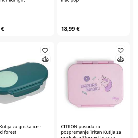
 €
18,99 €
Kutija za grickalice -
CITRON
posuda za
d forest
pospremanje Tritan Kutija za
grickalice Stormy Unicorn