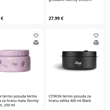
2024_Snackbox_Tritan_Unicorn
 €
27,99 €
N
termo posuda termo
CITRON
termo posuda za
 za hranu mala Stormy
hranu velika 400 ml Black
n, 250 ml