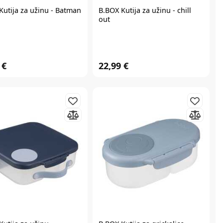
Kutija za užinu - Batman
B.BOX
Kutija za užinu - chill
out
 €
22,99 €