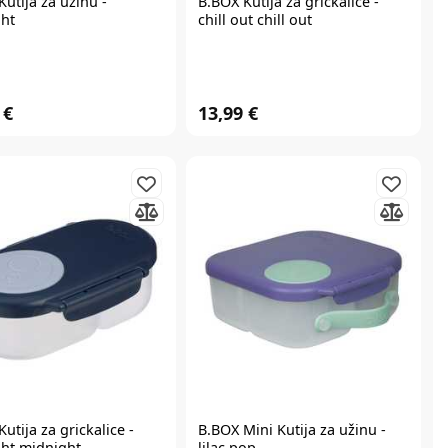
Kutija za užinu -
B.BOX
Kutija za grickalice -
ht
chill out chill out
 €
13,99 €
Kutija za grickalice -
B.BOX
Mini Kutija za užinu -
ht midnight
lilac pop