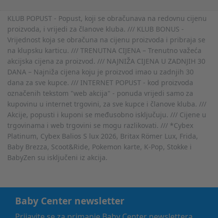
KLUB POPUST - Popust, koji se obračunava na redovnu cijenu
proizvoda, i vrijedi za članove kluba. /// KLUB BONUS -
Vrijednost koja se obračuna na cijenu proizvoda i pribraja se
na klupsku karticu. /// TRENUTNA CIJENA – Trenutno važeća
akcijska cijena za proizvod. /// NAJNIŽA CIJENA U ZADNJIH 30
DANA – Najniža cijena koju je proizvod imao u zadnjih 30
dana za sve kupce. /// INTERNET POPUST - kod proizvoda
označenih tekstom "web akcija" - ponuda vrijedi samo za
kupovinu u internet trgovini, za sve kupce i članove kluba. ///
Akcije, popusti i kuponi se međusobno isključuju. /// Cijene u
trgovinama i web trgovini se mogu razlikovati. /// *Cybex
Platinum, Cybex Balios S lux 2026, Britax Römer Lux, Frida,
Baby Brezza, Scoot&Ride, Pokemon karte, K-Pop, Stokke i
BabyZen su isključeni iz akcija.
Baby Center newsletter
Prijavite se za primanje Baby Center newslettera