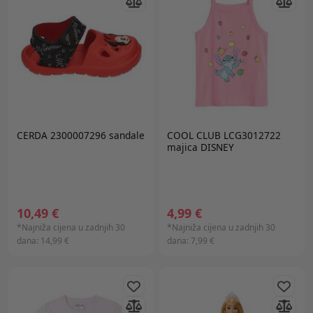
CERDA 2300007296 sandale
COOL CLUB LCG3012722
majica DISNEY
10,49 €
4,99 €
*Najniža cijena u zadnjih 30
*Najniža cijena u zadnjih 30
dana:
14,99 €
dana:
7,99 €