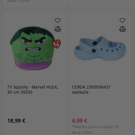
dana:
14,99 €
TY
Squishy - Marvel HULK,
CERDA 2300006437
30 cm 39350
natikače
18,99 €
6,99 €
*Najniža cijena u zadnjih 30
dana:
9,99 €