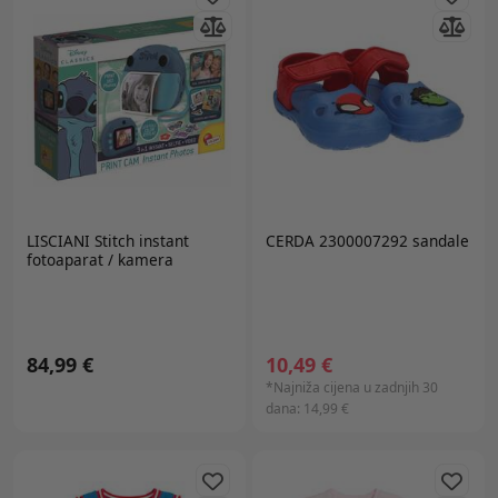
LISCIANI
Stitch instant
CERDA 2300007292 sandale
fotoaparat / kamera
84,99 €
10,49 €
*Najniža cijena u zadnjih 30
dana:
14,99 €