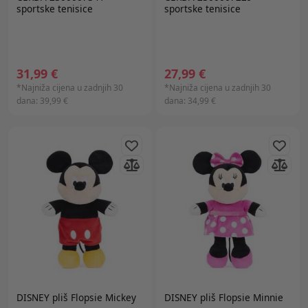
sportske tenisice
sportske tenisice
31,99 €
27,99 €
*Najniža cijena u zadnjih 30
*Najniža cijena u zadnjih 30
dana:
39,99 €
dana:
34,99 €
DISNEY
pliš Flopsie Mickey
DISNEY
pliš Flopsie Minnie