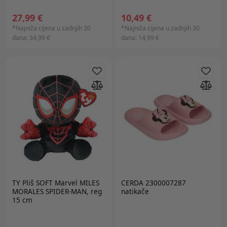
27,99 €
10,49 €
*Najniža cijena u zadnjih 30
*Najniža cijena u zadnjih 30
dana:
34,99 €
dana:
14,99 €
TY
Pliš SOFT Marvel MILES
CERDA 2300007287
MORALES SPIDER-MAN, reg
natikače
15 cm