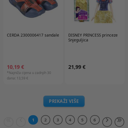
CERDA 2300006417 sandale
DISNEY PRINCESS
princeze
Snjeguljica
10,19 €
21,99 €
*Najniža cijena u zadnjih 30
dana:
13,59 €
PRIKAŽI VIŠE
1
2
3
4
5
6