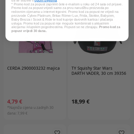
da se slažete s
općim uvjetima
.
* Promo kod za popust zaprimit ćete e-mailom u roku od 24 sata od prijave.
Promo kod za popust vrijedi samo za prvu narudžbu proizvoda po
redovnim cijenama u internet trgovini. Promo kod za popust ne vrijedi na
proizvode Cybex Platinum, Britax Römer Lux, Frida, Stokke, Babyzen,
Baby Brezza i Scoot & Ride te kod kupnje darovnih kartica i plaćanja
usluga. Promo kod za popust nije moguće kombinirati s aktualnim
akcijama i klupskim pogodnostima. Popusti se ne zbrajaju.
Promo kod za
popust vrijedi 30 dana.
CERDA 2900003232 majica
TY
Squishy Star Wars
DARTH VADER, 30 cm 39356
4,79 €
18,99 €
*Najniža cijena u zadnjih 30
dana:
7,99 €