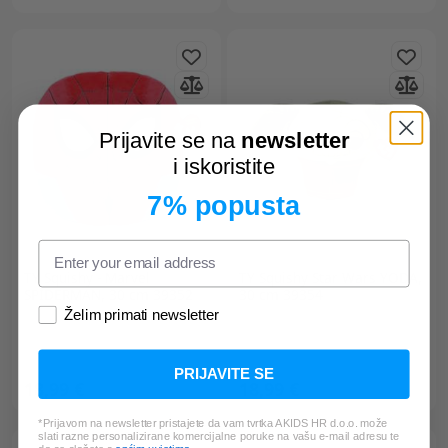
Prijavite se na
newsletter
i iskoristite
7% popusta
TY
Squishy - Marvel
TY
Squishy Star Wars YODA,
SPIDERMAN, 30 cm 39352
30 cm 39354
Želim primati newsletter
PRIJAVITE SE
18,99 €
18,99 €
*Prijavom na newsletter pristajete da vam tvrtka AKIDS HR d.o.o. može
slati razne personalizirane komercijalne poruke na vašu e-mail adresu te