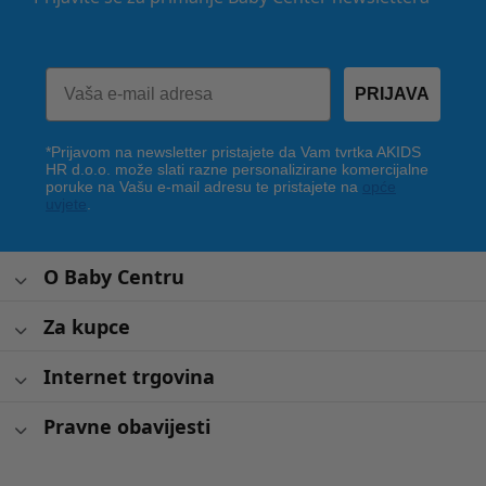
PRIJAVA
*Prijavom na newsletter pristajete da Vam tvrtka AKIDS
HR d.o.o. može slati razne personalizirane komercijalne
poruke na Vašu e-mail adresu te pristajete na
opće
uvjete
.
O Baby Centru
Za kupce
Internet trgovina
Pravne obavijesti