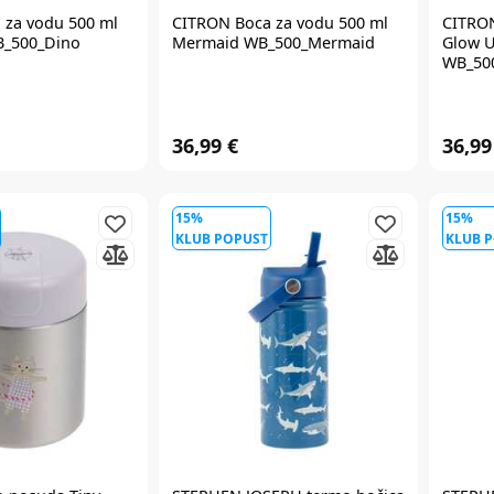
 za vodu 500 ml
CITRON
Boca za vodu 500 ml
CITRO
B_500_Dino
Mermaid WB_500_Mermaid
Glow U
WB_50
36,99 €
36,99
15%
15%
KLUB POPUST
KLUB 