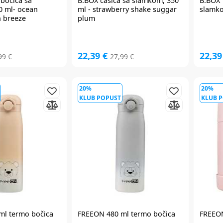
bočica sa
B.BOX
čašica sa slamkom, 350
B.BOX
0 ml- ocean
ml - strawberry shake suggar
slamko
n breeze
plum
22,39 €
22,39
99 €
27,99 €
20%
20%
KLUB POPUST
KLUB 
ml termo bočica
FREEON 480 ml termo bočica
FREEON