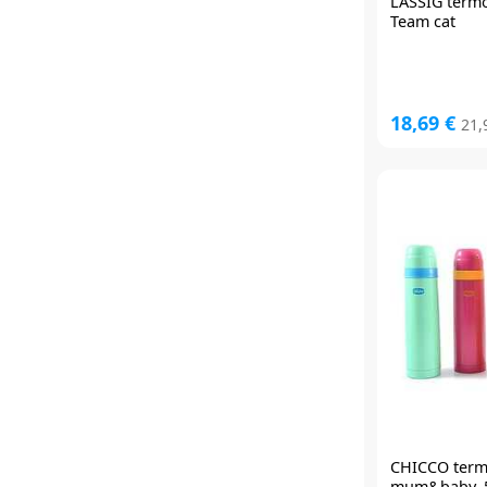
LÄSSIG
termo
Team cat
18,69 €
21,
CHICCO
term
mum&baby, 