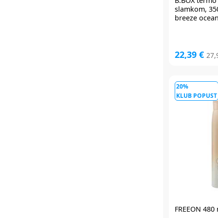
B.BOX
termo 
slamkom, 35
breeze ocea
22,39 €
27,
20%
KLUB POPUST
FREEON 480 