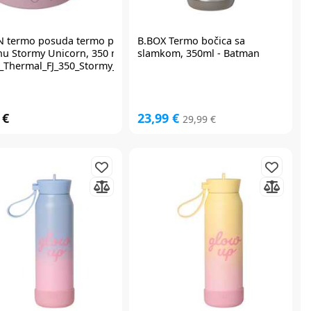
N
termo posuda termo posuda
B.BOX
Termo bočica sa
nu Stormy Unicorn, 350 ml
slamkom, 350ml - Batman
c_Thermal_FJ_350_Stormy_Unicorn
 €
23,99 €
29,99 €