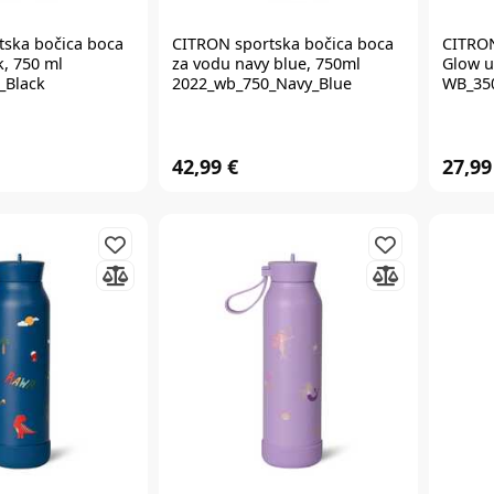
tska bočica boca
CITRON
sportska bočica boca
CITRO
k, 750 ml
za vodu navy blue, 750ml
Glow u
_Black
2022_wb_750_Navy_Blue
WB_35
42,99 €
27,99