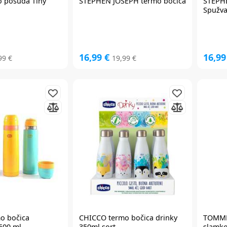
 posuda Tiny
STEPHEN JOSEPH
termo bočica
STEPH
Spužva
16,99 €
16,99
99 €
19,99 €
Prijavite se na
newsletter
i iskoristite
7% popusta
Želim primati newsletter
o bočica
CHICCO
termo bočica drinky
TOMME
500 ml
350ml sort
slamko