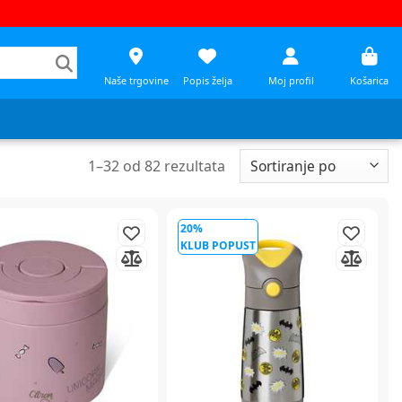
Naše trgovine
Popis želja
Moj profil
Košarica
1
–
32
od
82
rezultata
20%
KLUB POPUST