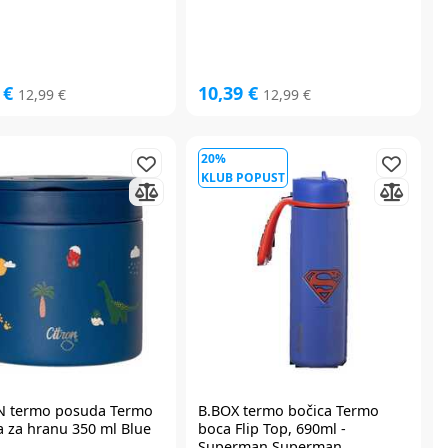
 €
10,39 €
12,99 €
12,99 €
20%
KLUB POPUST
N
termo posuda Termo
B.BOX
termo bočica Termo
 za hranu 350 ml Blue
boca Flip Top, 690ml -
Superman Superman