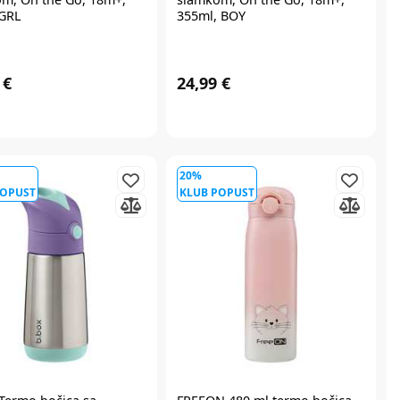
,GRL
355ml, BOY
 €
24,99 €
20%
POPUST
KLUB POPUST