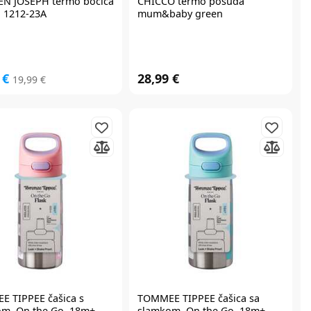
EN JOSEPH
termo bočica
CHICCO
termo posuda
 1212-23A
mum&baby green
 €
28,99 €
19,99 €
E TIPPEE
čašica s
TOMMEE TIPPEE
čašica sa
m, On the Go, 18m+,
slamkom, On the Go, 18m+,