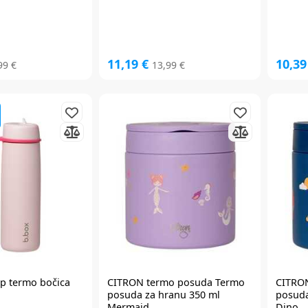
11,19 €
10,39
99 €
13,99 €
op termo bočica
CITRON
termo posuda Termo
CITRO
posuda za hranu 350 ml
posuda
Mermaid
Dino