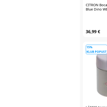
CITRON
Boca
Blue Dino W
36,99 €
15%
KLUB POPUST