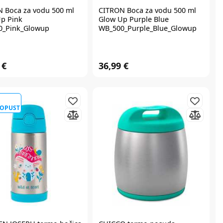
N
Boca za vodu 500 ml
CITRON
Boca za vodu 500 ml
p Pink
Glow Up Purple Blue
0_Pink_Glowup
WB_500_Purple_Blue_Glowup
 €
36,99 €
POPUST