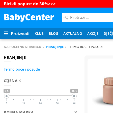
Bicikli popust do 30%
>>>
Pretraži
...
Proizvodi
KLUB
BLOG
AKTUALNO
AKCIJE
DJEČ
NA POČETNU STRANICU
/
HRANJENJE
/
TERMO BOCE I POSUDE
HRANJENJE
Termo boce i posude
CIJENA
5 €
46 €
5
15
26
36
46
ROBNA MARKA