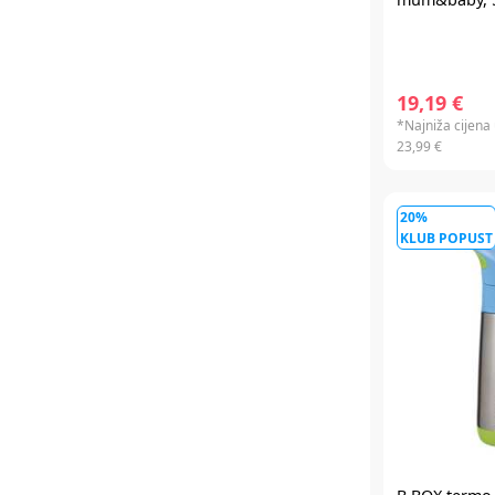
19,19 €
*Najniža cijena 
23,99 €
20%
KLUB POPUST