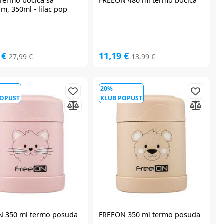
Termo bočica sa
FREEON 480 ml termo bočica
m, 350ml - lilac pop
 €
11,19 €
27,99 €
13,99 €
20%
POPUST
KLUB POPUST
 350 ml termo posuda
FREEON 350 ml termo posuda