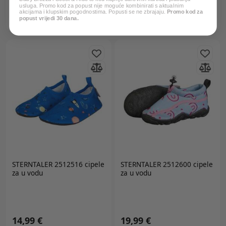
13,79 €
16,09 €
usluga. Promo kod za popust nije moguće kombinirati s aktualnim
*Najniža cijena u zadnjih 30
*Najniža cijena u zadnjih 30
akcijama i klupskim pogodnostima. Popusti se ne zbrajaju.
Promo kod za
popust vrijedi 30 dana.
dana:
22,99 €
dana:
22,99 €
STERNTALER 2512516 cipele
STERNTALER 2512600 cipele
za u vodu
za u vodu
14,99 €
19,99 €