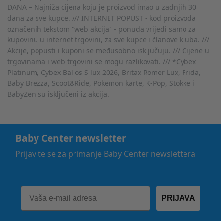
DANA – Najniža cijena koju je proizvod imao u zadnjih 30
dana za sve kupce. /// INTERNET POPUST - kod proizvoda
označenih tekstom "web akcija" - ponuda vrijedi samo za
kupovinu u internet trgovini, za sve kupce i članove kluba. ///
Akcije, popusti i kuponi se međusobno isključuju. /// Cijene u
trgovinama i web trgovini se mogu razlikovati. /// *Cybex
Platinum, Cybex Balios S lux 2026, Britax Römer Lux, Frida,
Baby Brezza, Scoot&Ride, Pokemon karte, K-Pop, Stokke i
BabyZen su isključeni iz akcija.
Baby Center newsletter
Prijavite se za primanje Baby Center newslettera
PRIJAVA