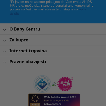
*Prijavom na newsletter pristajete da Vam tvrtka AKIDS
HR d.o.o. može slati razne personalizirane komercijalne
poruke na Vašu e-mail adresu te pristajete na
opće
uvjete
.
O Baby Centru
Za kupce
Internet trgovina
Pravne obavijesti