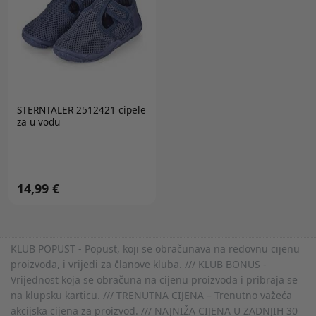
STERNTALER 2512421 cipele
za u vodu
14,99 €
KLUB POPUST - Popust, koji se obračunava na redovnu cijenu
proizvoda, i vrijedi za članove kluba. /// KLUB BONUS -
Vrijednost koja se obračuna na cijenu proizvoda i pribraja se
na klupsku karticu. /// TRENUTNA CIJENA – Trenutno važeća
akcijska cijena za proizvod. /// NAJNIŽA CIJENA U ZADNJIH 30