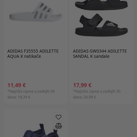
ADIDAS F35555 ADILETTE
ADIDAS GW0344 ADILETTE
AQUA K natikače
SANDAL K sandale
11,49 €
17,99 €
*Najniža cijena u zadnjih 30
*Najniža cijena u zadnjih 30
dana:
18,39 €
dana:
29,99 €