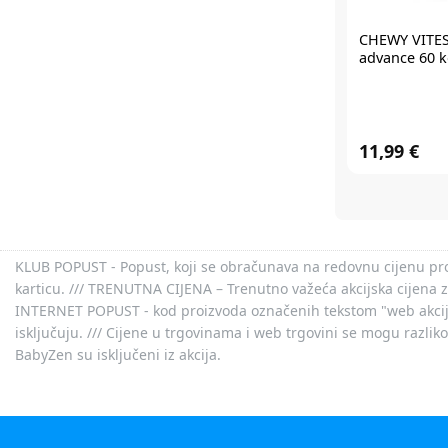
CHEWY VITE
advance 60 
11,99 €
KLUB POPUST - Popust, koji se obračunava na redovnu cijenu proiz
karticu. /// TRENUTNA CIJENA – Trenutno važeća akcijska cijena 
INTERNET POPUST - kod proizvoda označenih tekstom "web akcija" 
isključuju. /// Cijene u trgovinama i web trgovini se mogu razlik
BabyZen su isključeni iz akcija.