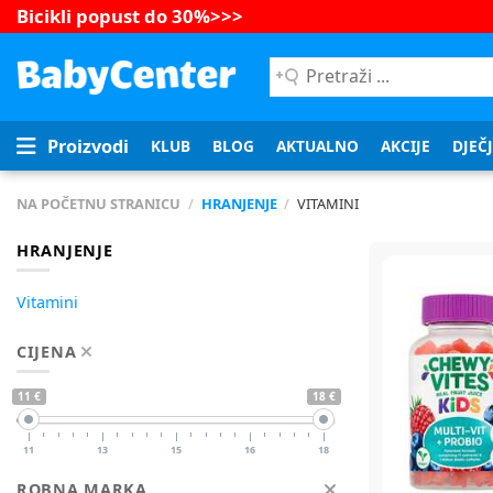
Bicikli popust do 30%
>>>
Pretraži
...
Proizvodi
KLUB
BLOG
AKTUALNO
AKCIJE
DJEČ
NA POČETNU STRANICU
/
HRANJENJE
/
VITAMINI
HRANJENJE
Vitamini
CIJENA
11 €
18 €
11
13
15
16
18
ROBNA MARKA