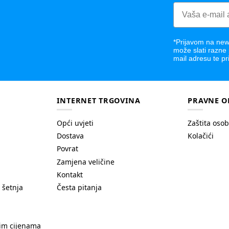
*Prijavom na news
može slati razne
mail adresu te pr
INTERNET TRGOVINA
PRAVNE O
Opći uvjeti
Zaštita oso
Dostava
Kolačići
Povrat
Zamjena veličine
Kontakt
 šetnja
Česta pitanja
nim cijenama