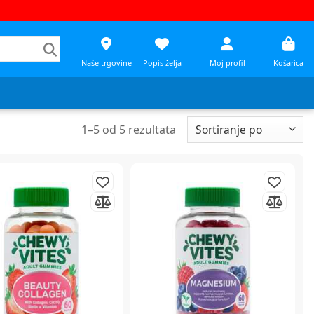
Naše trgovine
Popis želja
Moj profil
Košarica
1
–
5
od
5
rezultata