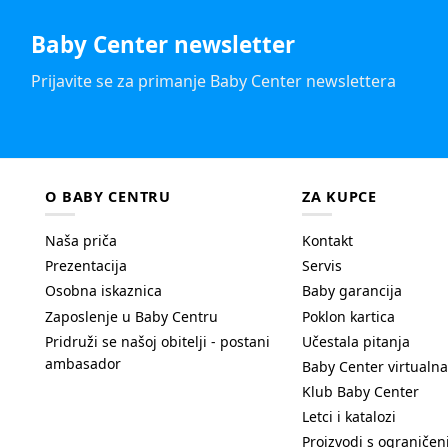
Baby Center newsletter
Prijavite se za primanje Baby Center newslettera
O BABY CENTRU
ZA KUPCE
Naša priča
Kontakt
Prezentacija
Servis
Osobna iskaznica
Baby garancija
Zaposlenje u Baby Centru
Poklon kartica
Pridruži se našoj obitelji - postani
Učestala pitanja
ambasador
Baby Center virtualna
Klub Baby Center
Letci i katalozi
Proizvodi s ograniče