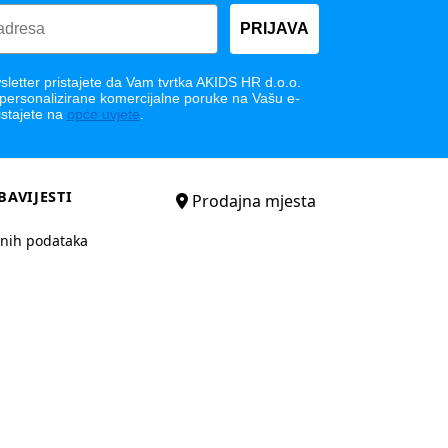
PRIJAVA
letter pristajete da Vam tvrtka AKIDS HR d.o.o.
 personalizirane komercijalne poruke na Vašu e-
istajete na
opće uvjete
.
BAVIJESTI
Prodajna mjesta
bnih podataka