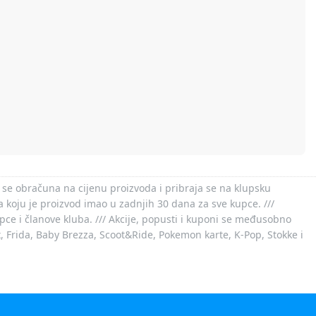
 se obračuna na cijenu proizvoda i pribraja se na klupsku
 koju je proizvod imao u zadnjih 30 dana za sve kupce. ///
ce i članove kluba. /// Akcije, popusti i kuponi se međusobno
x, Frida, Baby Brezza, Scoot&Ride, Pokemon karte, K-Pop, Stokke i