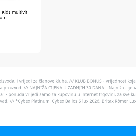
S
Kids multivit
kom
voda, i vrijedi za članove kluba. /// KLUB BONUS - Vrijednost koja
za proizvod. /// NAJNIŽA CIJENA U ZADNJIH 30 DANA – Najniža cijena
- ponuda vrijedi samo za kupovinu u internet trgovini, za sve kup
ovati. /// *Cybex Platinum, Cybex Balios S lux 2026, Britax Römer Lu