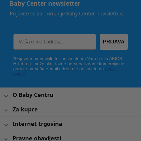
Baby Center newsletter
Prijavite se za primanje Baby Center newslettera
PRIJAVA
*Prijavom na newsletter pristajete da Vam tvrtka AKIDS
HR d.o.o. može slati razne personalizirane komercijalne
poruke na Vašu e-mail adresu te pristajete na
opće
uvjete
.
O Baby Centru
Za kupce
Internet trgovina
Pravne obavijesti