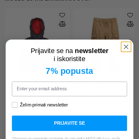
Prijavite se na
newsletter
i iskoristite
7% popusta
GEOX
K2628K K TUONO CB
ORIGINAL MARINES
SHORT PAR F1664 T2611
DEA2570B hlače
jakna
Želim primati newsletter
47,09 €
17,99 €
PRIJAVITE SE
*Najniža cijena u zadnjih 30 dana:
*Najniža cijena u zadnjih 30 dana:
78,49 €
28,79 €
*Prijavom na newsletter pristajete da vam tvrtka AKIDS HR d.o.o. može