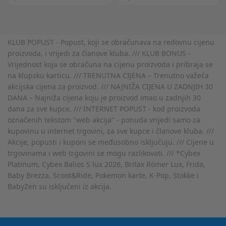
KLUB POPUST - Popust, koji se obračunava na redovnu cijenu
proizvoda, i vrijedi za članove kluba. /// KLUB BONUS -
Vrijednost koja se obračuna na cijenu proizvoda i pribraja se
na klupsku karticu. /// TRENUTNA CIJENA – Trenutno važeća
akcijska cijena za proizvod. /// NAJNIŽA CIJENA U ZADNJIH 30
DANA – Najniža cijena koju je proizvod imao u zadnjih 30
dana za sve kupce. /// INTERNET POPUST - kod proizvoda
označenih tekstom "web akcija" - ponuda vrijedi samo za
kupovinu u internet trgovini, za sve kupce i članove kluba. ///
Akcije, popusti i kuponi se međusobno isključuju. /// Cijene u
trgovinama i web trgovini se mogu razlikovati. /// *Cybex
Platinum, Cybex Balios S lux 2026, Britax Römer Lux, Frida,
Baby Brezza, Scoot&Ride, Pokemon karte, K-Pop, Stokke i
BabyZen su isključeni iz akcija.