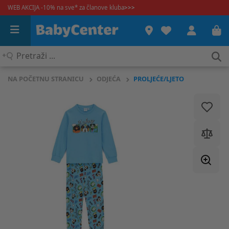
WEB AKCIJA -10% na sve* za članove kluba
>>>
Pretraži
...
NA POČETNU STRANICU
ODJEĆA
PROLJEĆE/LJETO