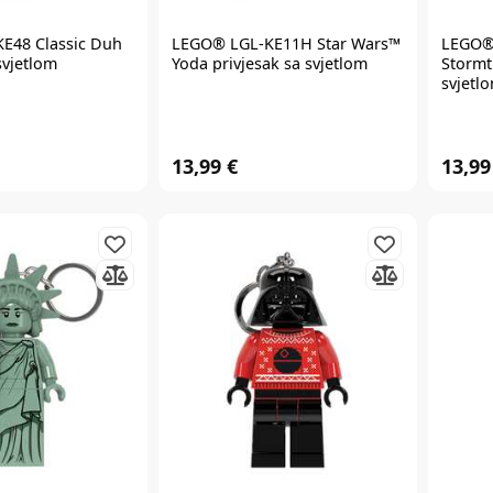
E48 Classic Duh
LEGO®
LGL-KE11H Star Wars™
LEGO
svjetlom
Yoda privjesak sa svjetlom
Stormt
svjetl
13,99 €
13,99