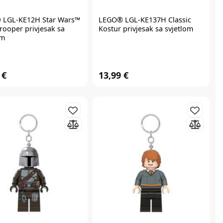
®
LGL-KE12H Star Wars™
LEGO®
LGL-KE137H Classic
rooper privjesak sa
Kostur privjesak sa svjetlom
om
 €
13,99 €