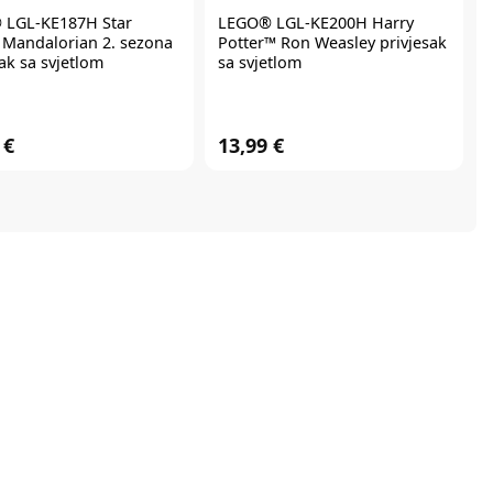
®
LGL-KE187H Star
LEGO®
LGL-KE200H Harry
Mandalorian 2. sezona
Potter™ Ron Weasley privjesak
ak sa svjetlom
sa svjetlom
 €
13,99 €