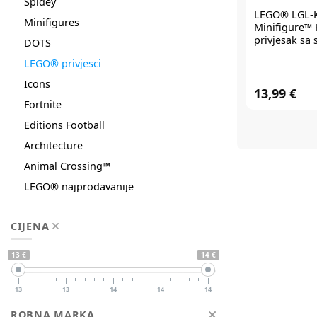
Spidey
LEGO®
LGL-
Minifigures
Minifigure™ 
privjesak sa 
DOTS
LEGO® privjesci
Icons
13,99 €
Fortnite
Editions Football
Architecture
Animal Crossing™
LEGO® najprodavanije
CIJENA
13 €
14 €
13
13
14
14
14
ROBNA MARKA