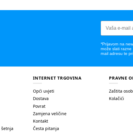
*Prijavom na news
može slati razne
mail adresu te pr
INTERNET TRGOVINA
PRAVNE O
Opći uvjeti
Zaštita oso
Dostava
Kolačići
Povrat
Zamjena veličine
Kontakt
 šetnja
Česta pitanja