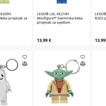
KE209H
LEGO®
LGL-KE210H
LEGO
Beba privjesak sa
Minifigure™ Svemirska beba
R2D2 p
privjesak sa svjetlom
13,99 €
13,99