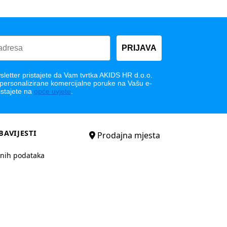
PRIJAVA
letter pristajete da Vam tvrtka AKIDS HR d.o.o.
 personalizirane komercijalne poruke na Vašu e-
istajete na
opće uvjete
.
BAVIJESTI
Prodajna mjesta
bnih podataka