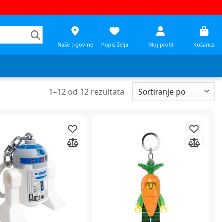
Naše trgovine
Popis želja
Moj profil
Košarica
1
–
12
od
12
rezultata