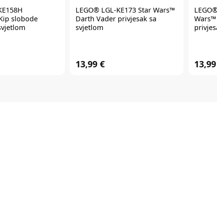
KE158H
LEGO®
LGL-KE173 Star Wars™
LEGO
Kip slobode
Darth Vader privjesak sa
Wars™ 
svjetlom
svjetlom
privjes
13,99 €
13,99