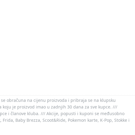
 se obračuna na cijenu proizvoda i pribraja se na klupsku
 koju je proizvod imao u zadnjih 30 dana za sve kupce. ///
ce i članove kluba. /// Akcije, popusti i kuponi se međusobno
x, Frida, Baby Brezza, Scoot&Ride, Pokemon karte, K-Pop, Stokke i