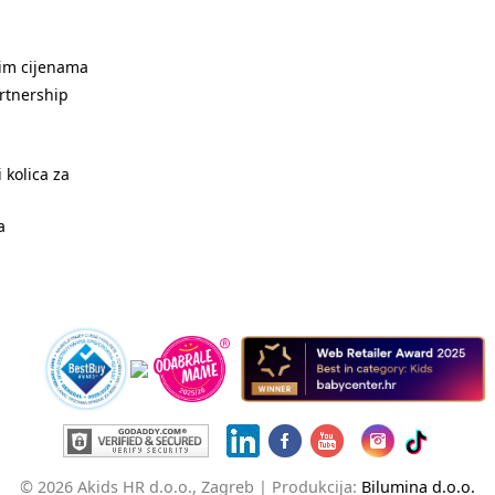
nim cijenama
rtnership
 kolica za
a
© 2026 Akids HR d.o.o., Zagreb |
Produkcija:
Bilumina d.o.o.