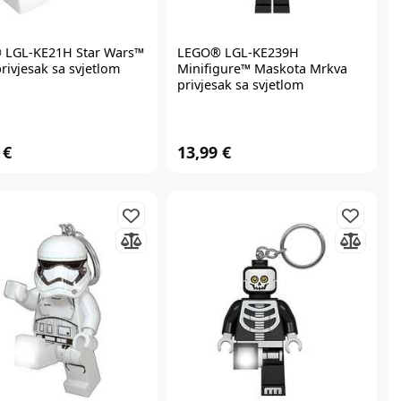
®
LGL-KE21H Star Wars™
LEGO®
LGL-KE239H
rivjesak sa svjetlom
Minifigure™ Maskota Mrkva
privjesak sa svjetlom
 €
13,99 €