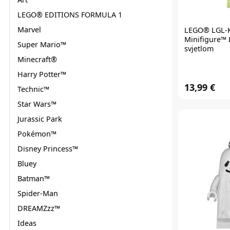
LEGO® EDITIONS FORMULA 1
Marvel
LEGO®
LGL-
Minifigure™ 
Super Mario™
svjetlom
Minecraft®
Harry Potter™
13,99 €
Technic™
Star Wars™
Jurassic Park
Pokémon™
Disney Princess™
Bluey
Batman™
Spider-Man
DREAMZzz™
Ideas