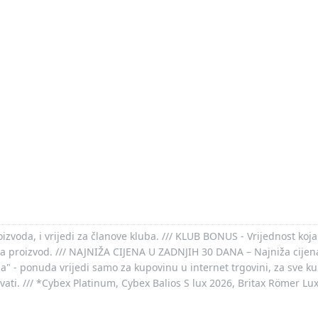
voda, i vrijedi za članove kluba. /// KLUB BONUS - Vrijednost koja
za proizvod. /// NAJNIŽA CIJENA U ZADNJIH 30 DANA – Najniža cijena
- ponuda vrijedi samo za kupovinu u internet trgovini, za sve kup
ovati. /// *Cybex Platinum, Cybex Balios S lux 2026, Britax Römer Lu