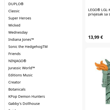
DUPLO®
LEGO®
LGL-K
Classic
privjesak sa 
Super Heroes
Wicked
Wednesday
13,99 €
Indiana Jones™
Sonic the HedgehogTM
Friends
NINJAGO®
Jurassic World™
Editions Music
Creator
Botanicals
KPop Demon Hunters
Gabby's Dollhouse