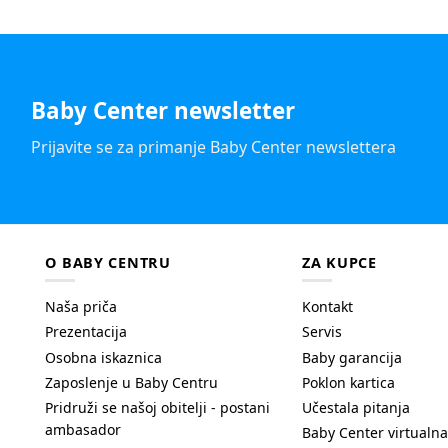
Baby Center newsletter
Prijavite se za primanje Baby Center newslettera
O BABY CENTRU
ZA KUPCE
Naša priča
Kontakt
Prezentacija
Servis
Osobna iskaznica
Baby garancija
Zaposlenje u Baby Centru
Poklon kartica
Pridruži se našoj obitelji - postani
Učestala pitanja
ambasador
Baby Center virtualna