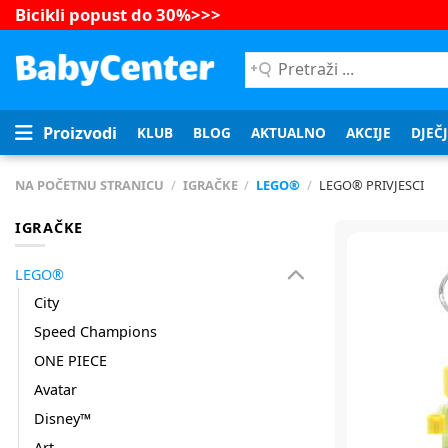
Bicikli popust do 30%
>>>
Pretraži
...
Proizvodi
KLUB
BLOG
AKTUALNO
AKCIJE
DJEČ
NA POČETNU STRANICU
/
IGRAČKE
/
LEGO®
/
LEGO® PRIVJESCI
IGRAČKE
LEGO®
City
Speed Champions
ONE PIECE
Avatar
Disney™
Art