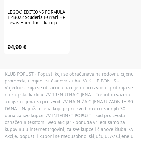
LEGO® EDITIONS FORMULA
1
43022 Scuderia Ferrari HP
Lewis Hamilton – kaciga
94,99 €
KLUB POPUST - Popust, koji se obračunava na redovnu cijenu
proizvoda, i vrijedi za članove kluba. /// KLUB BONUS -
Vrijednost koja se obračuna na cijenu proizvoda i pribraja se
na klupsku karticu. /// TRENUTNA CIJENA – Trenutno važeća
akcijska cijena za proizvod. /// NAJNIŽA CIJENA U ZADNJIH 30
DANA – Najniža cijena koju je proizvod imao u zadnjih 30
dana za sve kupce. /// INTERNET POPUST - kod proizvoda
označenih tekstom "web akcija" - ponuda vrijedi samo za
kupovinu u internet trgovini, za sve kupce i članove kluba. ///
Akcije, popusti i kuponi se međusobno isključuju. /// Cijene u