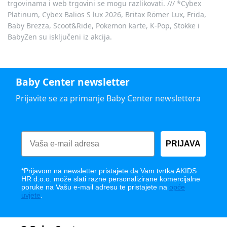
trgovinama i web trgovini se mogu razlikovati. /// *Cybex
Platinum, Cybex Balios S lux 2026, Britax Römer Lux, Frida,
Baby Brezza, Scoot&Ride, Pokemon karte, K-Pop, Stokke i
BabyZen su isključeni iz akcija.
Baby Center newsletter
Prijavite se za primanje Baby Center newslettera
PRIJAVA
*Prijavom na newsletter pristajete da Vam tvrtka AKIDS
HR d.o.o. može slati razne personalizirane komercijalne
poruke na Vašu e-mail adresu te pristajete na
opće
uvjete
.