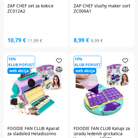
ZAP CHEF
set za kokice
ZAP CHEF
slushy maker sort
ZC012A2
ZC006A1
10,79 €
8,99 €
11,99 €
9,99 €
10%
10%
KLUB POPUST
KLUB POPUST
web akcija
web akcija
FOODIE FAN CLUB
Aparat
FOODIE FAN CLUB
Kalupi za
za sladoled Heladissimo
izradu ledenih grickalica