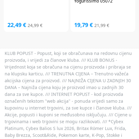
Yogurissimo 05072
22,49 €
19,79 €
24,99 €
21,99 €
KLUB POPUST - Popust, koji se obračunava na redovnu cijenu
proizvoda, i vrijedi za članove kluba. /// KLUB BONUS -
Vrijednost koja se obračuna na cijenu proizvoda i pribraja se
na klupsku karticu. /// TRENUTNA CIJENA – Trenutno važeća
akcijska cijena za proizvod. /// NAJNIŽA CIJENA U ZADNJIH 30
DANA – Najniža cijena koju je proizvod imao u zadnjih 30
dana za sve kupce. /// INTERNET POPUST - kod proizvoda
označenih tekstom "web akcija" - ponuda vrijedi samo za
kupovinu u internet trgovini, za sve kupce i članove kluba. ///
Akcije, popusti i kuponi se međusobno isključuju. /// Cijene u
trgovinama i web trgovini se mogu razlikovati. /// *Cybex
Platinum, Cybex Balios S lux 2026, Britax Römer Lux, Frida,
Baby Brezza, Scoot&Ride, Pokemon karte, K-Pop, Stokke i