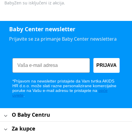
BabyZen su isključeni iz akcija.
Baby Center newsletter
Prijavite se za primanje Baby Center newslettera
PRIJAVA
*Prijavom na newsletter pristajete da Vam tvrtka AKIDS
HR d.o.o. može slati razne personalizirane komercijalne
poruke na Vašu e-mail adresu te pristajete na
opće
uvjete
.
O Baby Centru
Za kupce