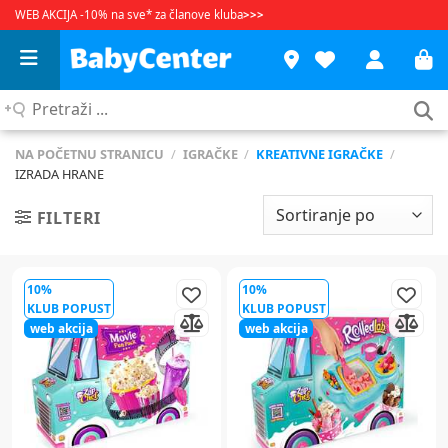
WEB AKCIJA -10% na sve* za članove kluba
>>>
Pretraži
...
NA POČETNU STRANICU
/
IGRAČKE
/
KREATIVNE IGRAČKE
/
IZRADA HRANE
FILTERI
10%
10%
KLUB POPUST
KLUB POPUST
web akcija
web akcija