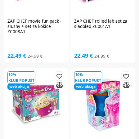
ZAP CHEF
movie fun pack -
ZAP CHEF
rolled lab set za
slushy + set za kokice
sladoled ZC001A1
ZC008A1
22,49 €
22,49 €
24,99 €
24,99 €
10%
10%
KLUB POPUST
KLUB POPUST
web akcija
web akcija