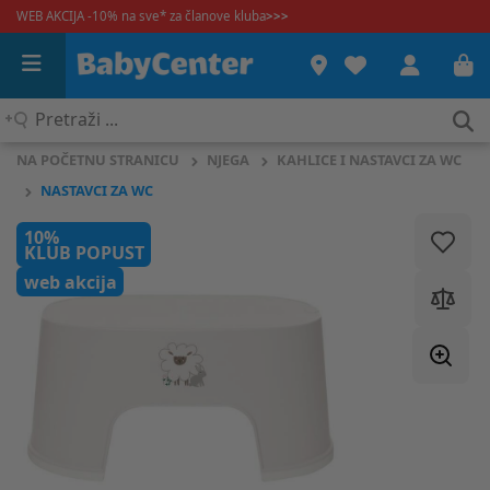
WEB AKCIJA -10% na sve* za članove kluba
>>>
Pretraži
...
NA POČETNU STRANICU
NJEGA
KAHLICE I NASTAVCI ZA WC
NASTAVCI ZA WC
10%
KLUB POPUST
web akcija