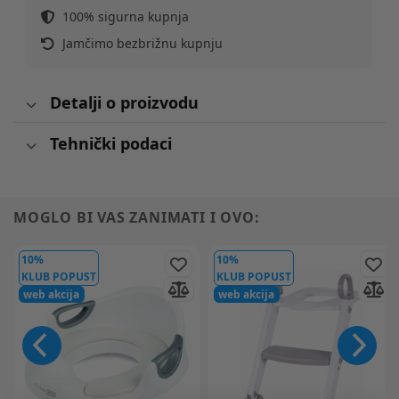
100% sigurna kupnja
Jamčimo bezbrižnu kupnju
Detalji o proizvodu
Tehnički podaci
MOGLO BI VAS ZANIMATI I OVO:
10%
10%
KLUB POPUST
KLUB POPUST
web akcija
web akcija