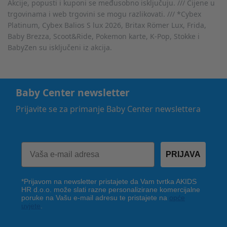
Akcije, popusti i kuponi se međusobno isključuju. /// Cijene u
trgovinama i web trgovini se mogu razlikovati. /// *Cybex
Platinum, Cybex Balios S lux 2026, Britax Römer Lux, Frida,
Baby Brezza, Scoot&Ride, Pokemon karte, K-Pop, Stokke i
BabyZen su isključeni iz akcija.
Baby Center newsletter
Prijavite se za primanje Baby Center newslettera
PRIJAVA
*Prijavom na newsletter pristajete da Vam tvrtka AKIDS
HR d.o.o. može slati razne personalizirane komercijalne
poruke na Vašu e-mail adresu te pristajete na
opće
uvjete
.