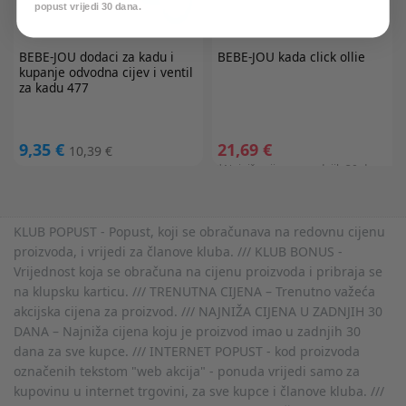
popust vrijedi 30 dana.
BEBE-JOU
dodaci za kadu i
BEBE-JOU
kada click ollie
kupanje odvodna cijev i ventil
za kadu 477
9,35 €
21,69 €
10,39 €
*Najniža cijena u zadnjih 30 dana:
20,99 €
KLUB POPUST - Popust, koji se obračunava na redovnu cijenu
proizvoda, i vrijedi za članove kluba. /// KLUB BONUS -
Vrijednost koja se obračuna na cijenu proizvoda i pribraja se
na klupsku karticu. /// TRENUTNA CIJENA – Trenutno važeća
akcijska cijena za proizvod. /// NAJNIŽA CIJENA U ZADNJIH 30
DANA – Najniža cijena koju je proizvod imao u zadnjih 30
dana za sve kupce. /// INTERNET POPUST - kod proizvoda
označenih tekstom "web akcija" - ponuda vrijedi samo za
kupovinu u internet trgovini, za sve kupce i članove kluba. ///