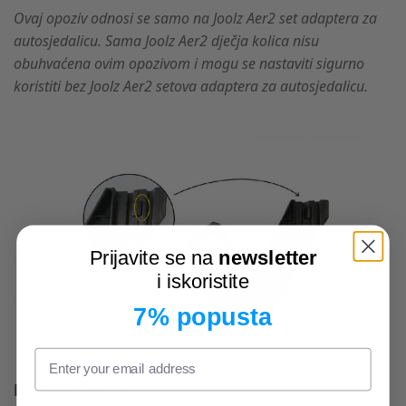
Ovaj opoziv odnosi se samo na Joolz Aer2 set adaptera za
autosjedalicu. Sama Joolz Aer2 dječja kolica nisu
obuhvaćena ovim opozivom i mogu se nastaviti sigurno
koristiti bez Joolz Aer2 setova adaptera za autosjedalicu.
Prijavite se na
newsletter
i iskoristite
7% popusta
Molimo vas da: