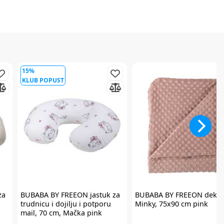
15%
KLUB POPUST
za
BUBABA BY FREEON
jastuk za
BUBABA BY FREEON
dekic
trudnicu i dojilju i potporu
Minky, 75x90 cm pink
mail, 70 cm, Mačka pink