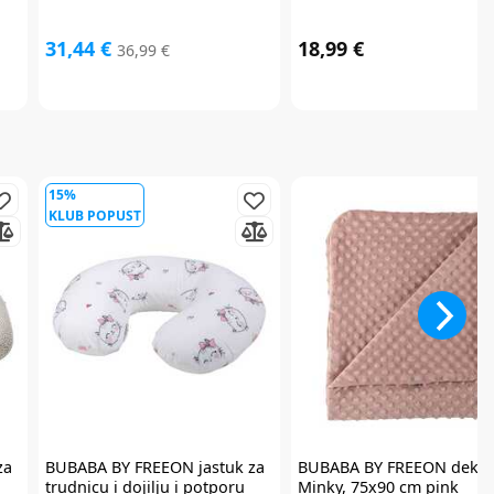
31,44 €
18,99 €
36,99 €
15%
KLUB POPUST
za
BUBABA BY FREEON
jastuk za
BUBABA BY FREEON
dekic
trudnicu i dojilju i potporu
Minky, 75x90 cm pink