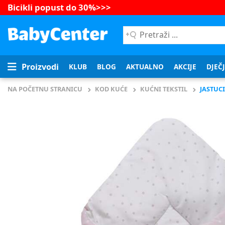
Bicikli popust do 30%
>>>
Pretraži
...
Proizvodi
KLUB
BLOG
AKTUALNO
AKCIJE
DJEČ
NA POČETNU STRANICU
KOD KUĆE
KUĆNI TEKSTIL
JASTUC