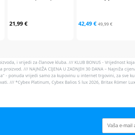
21,99 €
42,49 €
49,99 €
voda, i vrijedi za članove kluba. /// KLUB BONUS - Vrijednost koja
za proizvod. /// NAJNIŽA CIJENA U ZADNJIH 30 DANA – Najniža cijena
- ponuda vrijedi samo za kupovinu u internet trgovini, za sve kup
ovati. /// *Cybex Platinum, Cybex Balios S lux 2026, Britax Römer Lu