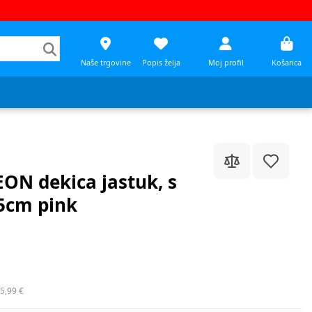
Naše trgovine
Popis želja
Moj profil
Košarica
ON dekica jastuk, s
5cm pink
5,99 €