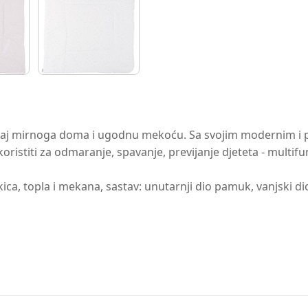
sjećaj mirnoga doma i ugodnu mekoću. Sa svojim modernim i 
koristiti za odmaranje, spavanje, previjanje djeteta - multif
ekica, topla i mekana, sastav: unutarnji dio pamuk, vanjski di