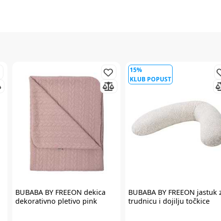
15%
KLUB POPUST
BUBABA BY FREEON
dekica
BUBABA BY FREEON
jastuk 
dekorativno pletivo pink
trudnicu i dojilju točkice