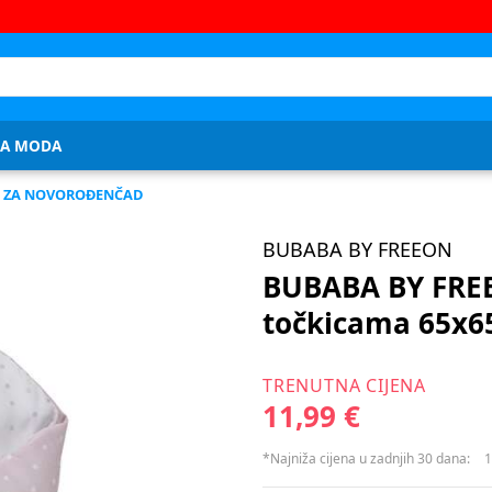
JA MODA
I ZA NOVOROĐENČAD
BUBABA BY FREEON
BUBABA BY FREE
točkicama 65x6
TRENUTNA CIJENA
11,99 €
*Najniža cijena u zadnjih 30 dana:
1