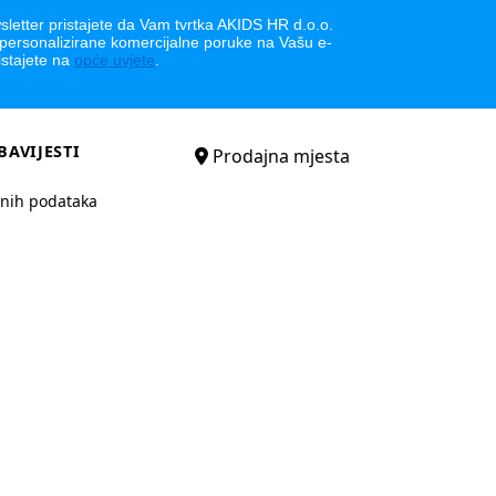
letter pristajete da Vam tvrtka AKIDS HR d.o.o.
 personalizirane komercijalne poruke na Vašu e-
istajete na
opće uvjete
.
BAVIJESTI
Prodajna mjesta
bnih podataka