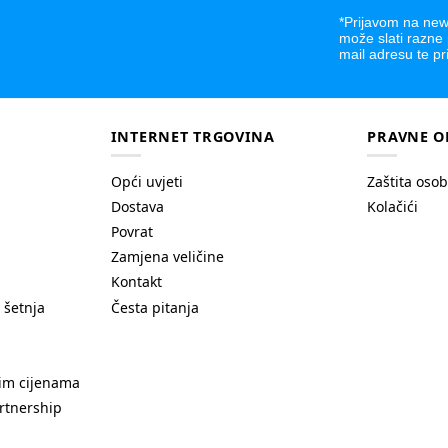
*Prijavom na news
može slati razne
mail adresu te pr
INTERNET TRGOVINA
PRAVNE O
Opći uvjeti
Zaštita oso
Dostava
Kolačići
Povrat
Zamjena veličine
Kontakt
 šetnja
Česta pitanja
nim cijenama
rtnership