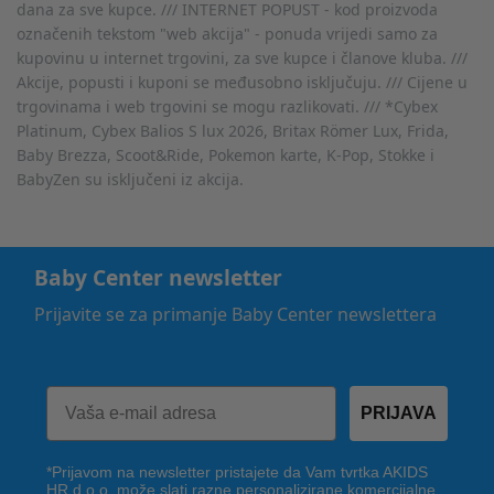
dana za sve kupce. /// INTERNET POPUST - kod proizvoda
označenih tekstom "web akcija" - ponuda vrijedi samo za
kupovinu u internet trgovini, za sve kupce i članove kluba. ///
Akcije, popusti i kuponi se međusobno isključuju. /// Cijene u
trgovinama i web trgovini se mogu razlikovati. /// *Cybex
Platinum, Cybex Balios S lux 2026, Britax Römer Lux, Frida,
Baby Brezza, Scoot&Ride, Pokemon karte, K-Pop, Stokke i
BabyZen su isključeni iz akcija.
Baby Center newsletter
Prijavite se za primanje Baby Center newslettera
PRIJAVA
*Prijavom na newsletter pristajete da Vam tvrtka AKIDS
HR d.o.o. može slati razne personalizirane komercijalne