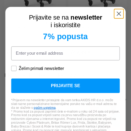
Prijavite se na
newsletter
CYBEX
Coya Platinum
CYBEX
Coya Platinum
i iskoristite
kišobran kolica
kišobran kolica
7% popusta
749,99 €
749,99 €
Želim primati newsletter
PROVJERITE I DRUGE PROIZVODE:
PRIJAVITE SE
*Prijavom na newsletter pristajete da vam tvrtka AKIDS HR d.o.o. može
slati razne personalizirane komercijalne poruke na vašu e-mail adresu te
da se slažete s
općim uvjetima
.
* Promo kod za popust zaprimit ćete e-mailom u roku od 24 sata od prijave.
Promo kod za popust vrijedi samo za prvu narudžbu proizvoda po
redovnim cijenama u internet trgovini. Promo kod za popust ne vrijedi na
proizvode Cybex Platinum, Britax Römer Lux, Frida, Stokke, Babyzen,
Baby Brezza i Scoot & Ride te kod kupnje darovnih kartica i plaćanja
usluga. Promo kod za popust nije moguće kombinirati s aktualnim