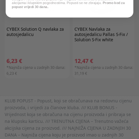
akcijama i klupskim pogodnostima. Popusti se ne zbrajaju.
Promo kod za
popust vrijedi 30 dana.
CYBEX
Solution Q navlaka za
CYBEX
Navlaka za
autosjedalicu
autosjedalicu Pallas S-Fix /
Solution S-Fix white
6,23 €
12,47 €
*Najniža cijena u zadnjih 30 dana:
*Najniža cijena u zadnjih 30 dana:
6,23 €
31,19 €
KLUB POPUST - Popust, koji se obračunava na redovnu cijenu
proizvoda, i vrijedi za članove kluba. /// KLUB BONUS -
Vrijednost koja se obračuna na cijenu proizvoda i pribraja se
na klupsku karticu. /// TRENUTNA CIJENA – Trenutno važeća
akcijska cijena za proizvod. /// NAJNIŽA CIJENA U ZADNJIH 30
DANA – Najniža cijena koju je proizvod imao u zadnjih 30