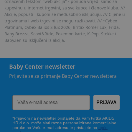
označenih tekstom "web akcija" - ponuda vrijedi samo za
kupovinu u internet trgovini, za sve kupce i članove kluba. ///
Akcije, popusti i kuponi se međusobno isključuju. /// Cijene u
trgovinama i web trgovini se mogu razlikovati. /// *Cybex
Platinum, Cybex Balios S lux 2026, Britax Römer Lux, Frida,
Baby Brezza, Scoot&Ride, Pokemon karte, K-Pop, Stokke i
BabyZen su isključeni iz akcija.
Baby Center newsletter
Prijavite se za primanje Baby Center newslettera
PRIJAVA
*Prijavom na newsletter pristajete da Vam tvrtka AKIDS
HR d.o.o. može slati razne personalizirane komercijalne
poruke na Vašu e-mail adresu te pristajete na
opće