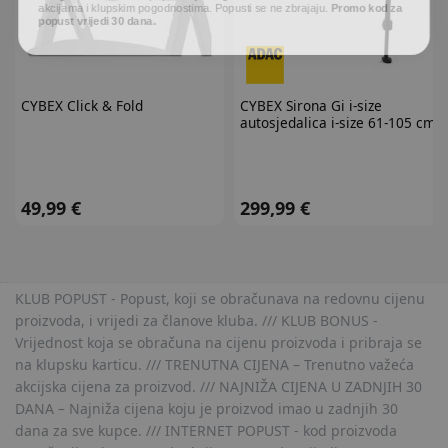
popust vrijedi 30 dana.
CYBEX
Click & Fold
CYBEX
Sirona Gi i-size
autosjedalica i-size 61-105 cm
49,99 €
299,99 €
KLUB POPUST - Popust, koji se obračunava na redovnu cijenu
proizvoda, i vrijedi za članove kluba. /// KLUB BONUS -
Vrijednost koja se obračuna na cijenu proizvoda i pribraja se
na klupsku karticu. /// TRENUTNA CIJENA – Trenutno važeća
akcijska cijena za proizvod. /// NAJNIŽA CIJENA U ZADNJIH 30
DANA – Najniža cijena koju je proizvod imao u zadnjih 30
dana za sve kupce. /// INTERNET POPUST - kod proizvoda