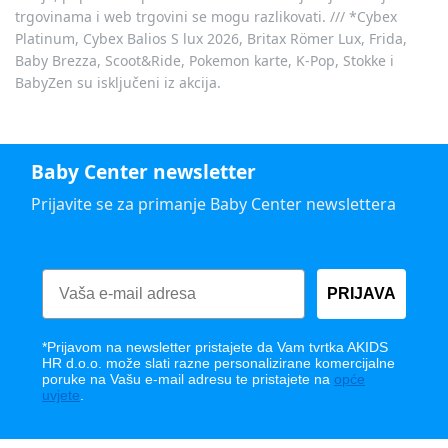
trgovinama i web trgovini se mogu razlikovati. /// *Cybex
Platinum, Cybex Balios S lux 2026, Britax Römer Lux, Frida,
Baby Brezza, Scoot&Ride, Pokemon karte, K-Pop, Stokke i
BabyZen su isključeni iz akcija.
Baby Center newsletter
Prijavite se za primanje Baby Center newslettera
PRIJAVA
*Prijavom na newsletter pristajete da Vam tvrtka AKIDS
HR d.o.o. može slati razne personalizirane komercijalne
poruke na Vašu e-mail adresu te pristajete na
opće
uvjete
.