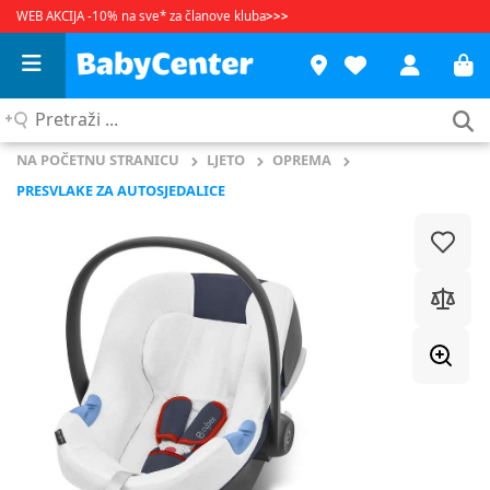
WEB AKCIJA -10% na sve* za članove kluba
>>>
Pretraži
...
NA POČETNU STRANICU
LJETO
OPREMA
PRESVLAKE ZA AUTOSJEDALICE