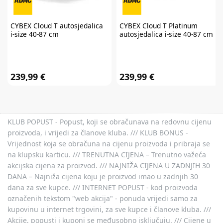
usluga. Promo kod za popust nije moguće kombinirati s aktualnim
akcijama i klupskim pogodnostima. Popusti se ne zbrajaju.
Promo kod za
popust vrijedi 30 dana.
CYBEX
Cloud T autosjedalica
CYBEX
Cloud T Platinum
i-size 40-87 cm
autosjedalica i-size 40-87 cm
239,99 €
239,99 €
KLUB POPUST - Popust, koji se obračunava na redovnu cijenu
proizvoda, i vrijedi za članove kluba. /// KLUB BONUS -
Vrijednost koja se obračuna na cijenu proizvoda i pribraja se
na klupsku karticu. /// TRENUTNA CIJENA – Trenutno važeća
akcijska cijena za proizvod. /// NAJNIŽA CIJENA U ZADNJIH 30
DANA – Najniža cijena koju je proizvod imao u zadnjih 30
dana za sve kupce. /// INTERNET POPUST - kod proizvoda
označenih tekstom "web akcija" - ponuda vrijedi samo za
kupovinu u internet trgovini, za sve kupce i članove kluba. ///
Akcije, popusti i kuponi se međusobno isključuju. /// Cijene u