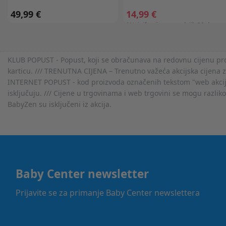
49,99 €
14,99 €
*Najniža cijena u zadnjih 30 dana:
34,99 €
KLUB POPUST - Popust, koji se obračunava na redovnu cijenu proiz
karticu. /// TRENUTNA CIJENA – Trenutno važeća akcijska cijena 
INTERNET POPUST - kod proizvoda označenih tekstom "web akcija" 
isključuju. /// Cijene u trgovinama i web trgovini se mogu razlik
BabyZen su isključeni iz akcija.
Baby Center newsletter
Prijavite se za primanje Baby Center newslettera