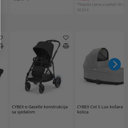
*Najniža cijena u zadnjih 30 dan
30,52 €
CYBEX
e-Gazelle konstrukcija
CYBEX
Cot S Lux košara z
sa sjedalom
kolica