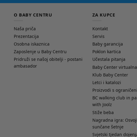
O BABY CENTRU
ZA KUPCE
Naša priča
Kontakt
Prezentacija
Servis
Osobna iskaznica
Baby garancija
Zaposlenje u Baby Centru
Poklon kartica
Pridruži se našoj obitelji - postani
Učestala pitanja
ambasador
Baby Center virtualna
Klub Baby Center
Letci i katalozi
Proizvodi s ograniče
BC walking club in pa
with Joolz
Stiže beba
Nagradna igra: Osvoji
sunčane šetnje
Svjetski tjedan dojenj