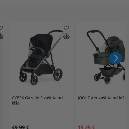
CYBEX
Gazelle S zaštita od
JOOLZ
Aer zaštita od kiše
kiše
49,99 €
15,25 €