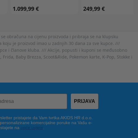
1.099,99 €
249,99 €
 se obračuna na cijenu proizvoda i pribraja se na klupsku
 koju je proizvod imao u zadnjih 30 dana za sve kupce. ///
ce i članove kluba. /// Akcije, popusti i kuponi se međusobno
x, Frida, Baby Brezza, Scoot&Ride, Pokemon karte, K-Pop, Stokke i
PRIJAVA
letter pristajete da Vam tvrtka AKIDS HR d.o.o.
 personalizirane komercijalne poruke na Vašu e-
istajete na
opće uvjete
.