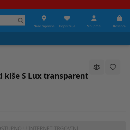
Naše trgovine
Popis želja
Moj profil
Košarica
d kiše S Lux transparent
STUPNO U INTERNET TRGOVINI