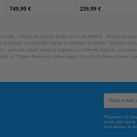
749,99 €
239,99 €
voda, i vrijedi za članove kluba. /// KLUB BONUS - Vrijednost koja
za proizvod. /// NAJNIŽA CIJENA U ZADNJIH 30 DANA – Najniža cijena
- ponuda vrijedi samo za kupovinu u internet trgovini, za sve kup
ovati. /// *Cybex Platinum, Cybex Balios S lux 2026, Britax Römer Lu
*Prijavom na news
može slati razne
mail adresu te pr