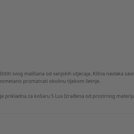
ti svog mališana od vanjskih utjecaja. Kišna navlaka savrše
nesmetano promatrati okolinu tijekom šetnje.
 je prikladna za košaru S Lux Izrađena od prozirnog materi