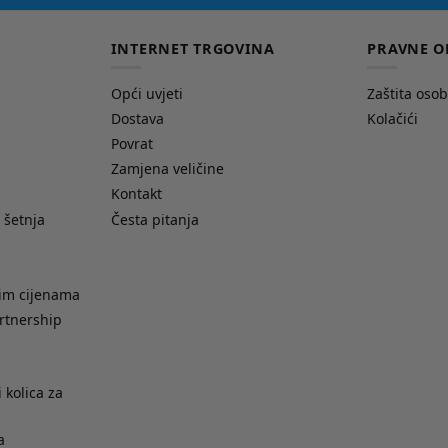
INTERNET TRGOVINA
PRAVNE O
Opći uvjeti
Zaštita oso
Dostava
Kolačići
Povrat
Zamjena veličine
Kontakt
 šetnja
Česta pitanja
nim cijenama
rtnership
 kolica za
a