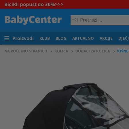
Bicikli popust do 30%
>>>
Pretraži
...
Proizvodi
KLUB
BLOG
AKTUALNO
AKCIJE
DJEČ
NA POČETNU STRANICU
KOLICA
DODACI ZA KOLICA
KIŠNE