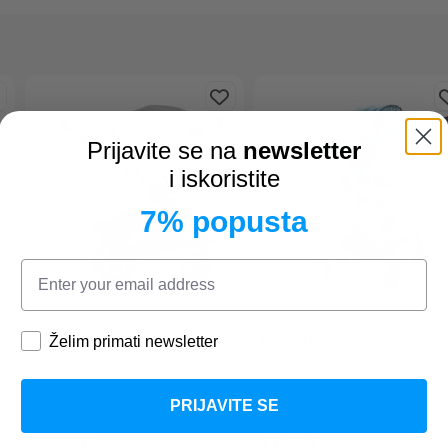
Prijavite se na
newsletter
i iskoristite
7% popusta
JOOLZ
Geo2 zaštita od kiše
FREEON
Zaštita od kiše
Želim primati newsletter
univerzalna transparent
PRIJAVITE SE
25,87 €
11,99 €