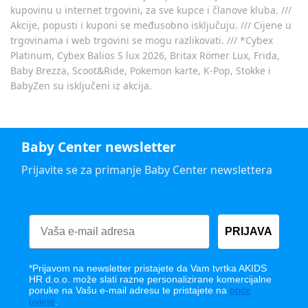
kupovinu u internet trgovini, za sve kupce i članove kluba. ///
Akcije, popusti i kuponi se međusobno isključuju. /// Cijene u
trgovinama i web trgovini se mogu razlikovati. /// *Cybex
Platinum, Cybex Balios S lux 2026, Britax Römer Lux, Frida,
Baby Brezza, Scoot&Ride, Pokemon karte, K-Pop, Stokke i
BabyZen su isključeni iz akcija.
Baby Center newsletter
Prijavite se za primanje Baby Center newslettera
PRIJAVA
*Prijavom na newsletter pristajete da Vam tvrtka AKIDS
HR d.o.o. može slati razne personalizirane komercijalne
poruke na Vašu e-mail adresu te pristajete na
opće
uvjete
.