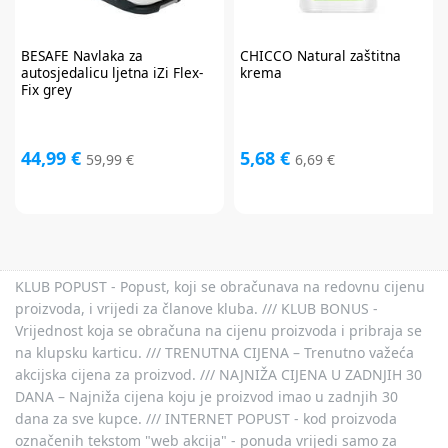
Baby Brezza i Scoot & Ride te kod kupnje darovnih kartica i plaćanja
usluga. Promo kod za popust nije moguće kombinirati s aktualnim
akcijama i klupskim pogodnostima. Popusti se ne zbrajaju.
Promo kod za
popust vrijedi 30 dana.
BESAFE
Navlaka za
CHICCO
Natural zaštitna
autosjedalicu ljetna iZi Flex-
krema
Fix grey
44,99 €
5,68 €
59,99 €
6,69 €
KLUB POPUST - Popust, koji se obračunava na redovnu cijenu
proizvoda, i vrijedi za članove kluba. /// KLUB BONUS -
Vrijednost koja se obračuna na cijenu proizvoda i pribraja se
na klupsku karticu. /// TRENUTNA CIJENA – Trenutno važeća
akcijska cijena za proizvod. /// NAJNIŽA CIJENA U ZADNJIH 30
DANA – Najniža cijena koju je proizvod imao u zadnjih 30
dana za sve kupce. /// INTERNET POPUST - kod proizvoda
označenih tekstom "web akcija" - ponuda vrijedi samo za