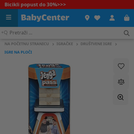
Bicikli popust do 30%
>>>
Pretraži
...
NA POČETNU STRANICU
IGRAČKE
DRUŠTVENE IGRE
IGRE NA PLOČI