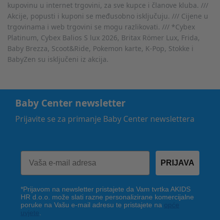
kupovinu u internet trgovini, za sve kupce i članove kluba. ///
Akcije, popusti i kuponi se međusobno isključuju. /// Cijene u
trgovinama i web trgovini se mogu razlikovati. /// *Cybex
Platinum, Cybex Balios S lux 2026, Britax Römer Lux, Frida,
Baby Brezza, Scoot&Ride, Pokemon karte, K-Pop, Stokke i
BabyZen su isključeni iz akcija.
Baby Center newsletter
Prijavite se za primanje Baby Center newslettera
PRIJAVA
*Prijavom na newsletter pristajete da Vam tvrtka AKIDS
HR d.o.o. može slati razne personalizirane komercijalne
poruke na Vašu e-mail adresu te pristajete na
opće
uvjete
.