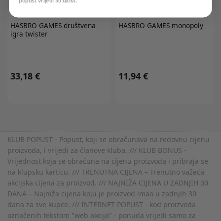
popust vrijedi 30 dana.
HASBRO GAMES
društvena
HASBRO GAMES
monopoly
igra twister
33,18 €
11,94 €
KLUB POPUST - Popust, koji se obračunava na redovnu cijenu
proizvoda, i vrijedi za članove kluba. /// KLUB BONUS -
Vrijednost koja se obračuna na cijenu proizvoda i pribraja se
na klupsku karticu. /// TRENUTNA CIJENA – Trenutno važeća
akcijska cijena za proizvod. /// NAJNIŽA CIJENA U ZADNJIH 30
DANA – Najniža cijena koju je proizvod imao u zadnjih 30
dana za sve kupce. /// INTERNET POPUST - kod proizvoda
označenih tekstom "web akcija" - ponuda vrijedi samo za