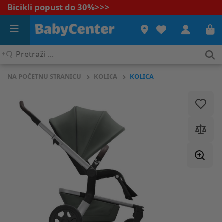
Bicikli popust do 30%
>>>
Pretraži
...
NA POČETNU STRANICU
KOLICA
KOLICA