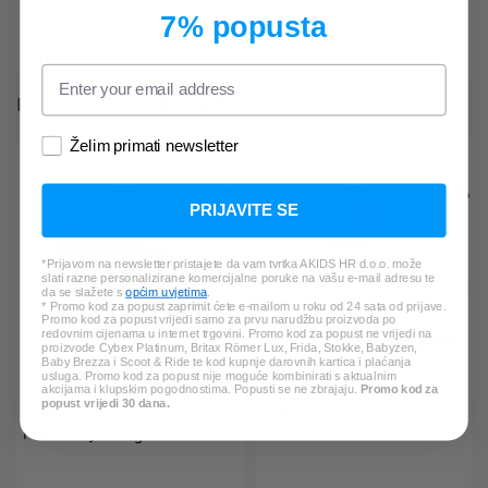
7% popusta
1.039,99 €
1.999,99 €
*Najniža cijena u zadnjih 30 dana:
PROVJERITE I DRUGE PROIZVODE:
2.499,99 €
Želim primati newsletter
PRIJAVITE SE
*Prijavom na newsletter pristajete da vam tvrtka AKIDS HR d.o.o. može
slati razne personalizirane komercijalne poruke na vašu e-mail adresu te
da se slažete s
općim uvjetima
.
* Promo kod za popust zaprimit ćete e-mailom u roku od 24 sata od prijave.
Promo kod za popust vrijedi samo za prvu narudžbu proizvoda po
redovnim cijenama u internet trgovini. Promo kod za popust ne vrijedi na
proizvode Cybex Platinum, Britax Römer Lux, Frida, Stokke, Babyzen,
Baby Brezza i Scoot & Ride te kod kupnje darovnih kartica i plaćanja
usluga. Promo kod za popust nije moguće kombinirati s aktualnim
akcijama i klupskim pogodnostima. Popusti se ne zbrajaju.
Promo kod za
popust vrijedi 30 dana.
CYBEX
Košara za kolica Priam
CYBEX
Cot S Lux košara za
Platinum JS Wings black
kolica