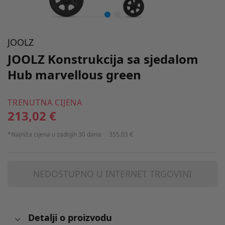
JOOLZ
JOOLZ Konstrukcija sa sjedalom
Hub marvellous green
TRENUTNA CIJENA
213,02 €
*Najniža cijena u zadnjih 30 dana:
355,03 €
NEDOSTUPNO U INTERNET TRGOVINI
Detalji o proizvodu