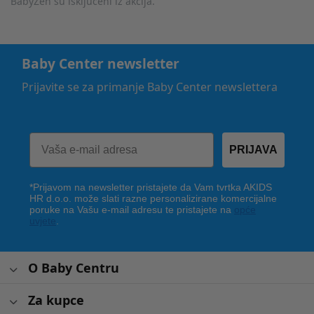
BabyZen su isključeni iz akcija.
Baby Center newsletter
Prijavite se za primanje Baby Center newslettera
PRIJAVA
*Prijavom na newsletter pristajete da Vam tvrtka AKIDS
HR d.o.o. može slati razne personalizirane komercijalne
poruke na Vašu e-mail adresu te pristajete na
opće
uvjete
.
O Baby Centru
Za kupce