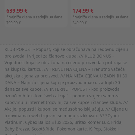
639,99 €
174,99 €
*Najniža cijena u zadnjih 30 dana:
*Najniža cijena u zadnjih 30 dana:
799,99 €
249,99 €
KLUB POPUST - Popust, koji se obračunava na redovnu cijenu
proizvoda, i vrijedi za članove kluba. /// KLUB BONUS -
Vrijednost koja se obračuna na cijenu proizvoda i pribraja se
na klupsku karticu. /// TRENUTNA CIJENA – Trenutno važeća
akcijska cijena za proizvod. /// NAJNIŽA CIJENA U ZADNJIH 30
DANA – Najniža cijena koju je proizvod imao u zadnjih 30
dana za sve kupce. /// INTERNET POPUST - kod proizvoda
označenih tekstom "web akcija" - ponuda vrijedi samo za
kupovinu u internet trgovini, za sve kupce i članove kluba. ///
Akcije, popusti i kuponi se međusobno isključuju. /// Cijene u
trgovinama i web trgovini se mogu razlikovati. /// *Cybex
Platinum, Cybex Balios S lux 2026, Britax Römer Lux, Frida,
Baby Brezza, Scoot&Ride, Pokemon karte, K-Pop, Stokke i