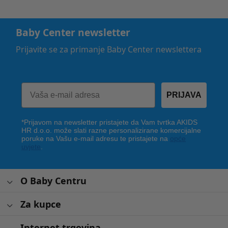
Baby Center newsletter
Prijavite se za primanje Baby Center newslettera
PRIJAVA
*Prijavom na newsletter pristajete da Vam tvrtka AKIDS
HR d.o.o. može slati razne personalizirane komercijalne
poruke na Vašu e-mail adresu te pristajete na
opće
uvjete
.
O Baby Centru
Za kupce
Internet trgovina