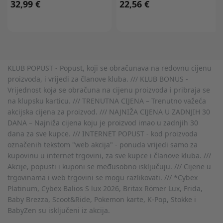
32,99 €
22,56 €
KLUB POPUST - Popust, koji se obračunava na redovnu cijenu
proizvoda, i vrijedi za članove kluba. /// KLUB BONUS -
Vrijednost koja se obračuna na cijenu proizvoda i pribraja se
na klupsku karticu. /// TRENUTNA CIJENA – Trenutno važeća
akcijska cijena za proizvod. /// NAJNIŽA CIJENA U ZADNJIH 30
DANA – Najniža cijena koju je proizvod imao u zadnjih 30
dana za sve kupce. /// INTERNET POPUST - kod proizvoda
označenih tekstom "web akcija" - ponuda vrijedi samo za
kupovinu u internet trgovini, za sve kupce i članove kluba. ///
Akcije, popusti i kuponi se međusobno isključuju. /// Cijene u
trgovinama i web trgovini se mogu razlikovati. /// *Cybex
Platinum, Cybex Balios S lux 2026, Britax Römer Lux, Frida,
Baby Brezza, Scoot&Ride, Pokemon karte, K-Pop, Stokke i
BabyZen su isključeni iz akcija.