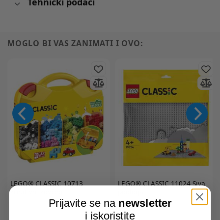
Tehnički podaci
MOGLO BI VAS ZANIMATI I OVO:
LEGO® CLASSIC
10713
LEGO® CLASSIC
11024 Siva
kreativni kovčeg
podloga
Prijavite se na
newsletter
i iskoristite