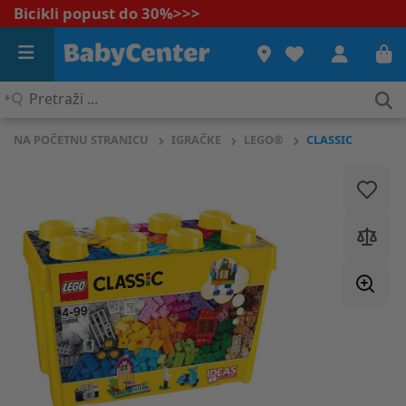
Bicikli popust do 30%
>>>
Pretraži
...
NA POČETNU STRANICU
IGRAČKE
LEGO®
CLASSIC