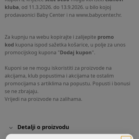
kluba
, od 11.3.2026. do 13.9.2026. u bilo kojoj
prodavaonici Baby Center i na www.babycenter.hr.
Za kupnju na webu kopirajte i zalijepite
promo
kod
kupona ispod sažetka košarice, u polje za unos
promocijskog kupona "
Dodaj kupon
".
Kuponi se ne mogu iskoristiti za proizvode na
akcijama, klub popustima i akcijama te ostalim
promocijama s artiklima na popustu. Popusti i bonusi
se ne zbrajaju.
Vrijedi na proizvode na zalihama.
Detalji o proizvodu