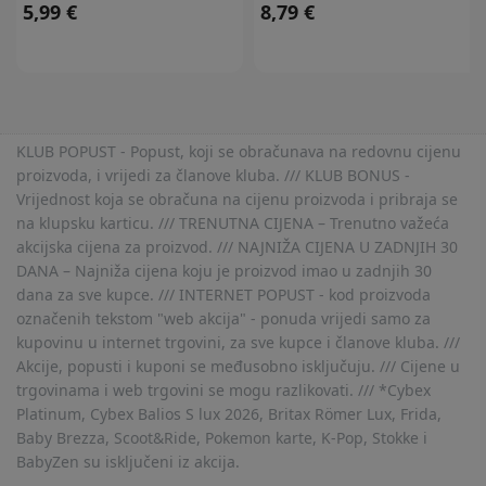
5,99 €
8,79 €
KLUB POPUST - Popust, koji se obračunava na redovnu cijenu
proizvoda, i vrijedi za članove kluba. /// KLUB BONUS -
Vrijednost koja se obračuna na cijenu proizvoda i pribraja se
na klupsku karticu. /// TRENUTNA CIJENA – Trenutno važeća
akcijska cijena za proizvod. /// NAJNIŽA CIJENA U ZADNJIH 30
DANA – Najniža cijena koju je proizvod imao u zadnjih 30
dana za sve kupce. /// INTERNET POPUST - kod proizvoda
označenih tekstom "web akcija" - ponuda vrijedi samo za
kupovinu u internet trgovini, za sve kupce i članove kluba. ///
Akcije, popusti i kuponi se međusobno isključuju. /// Cijene u
trgovinama i web trgovini se mogu razlikovati. /// *Cybex
Platinum, Cybex Balios S lux 2026, Britax Römer Lux, Frida,
Baby Brezza, Scoot&Ride, Pokemon karte, K-Pop, Stokke i
BabyZen su isključeni iz akcija.