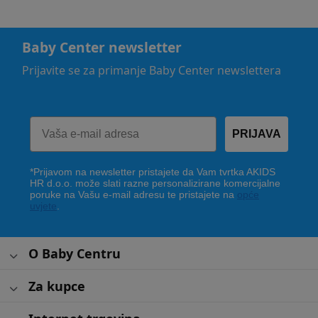
Baby Center newsletter
Prijavite se za primanje Baby Center newslettera
PRIJAVA
*Prijavom na newsletter pristajete da Vam tvrtka AKIDS
HR d.o.o. može slati razne personalizirane komercijalne
poruke na Vašu e-mail adresu te pristajete na
opće
uvjete
.
O Baby Centru
Za kupce