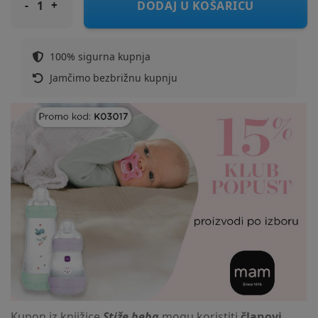
DODAJ U KOŠARICU
100% sigurna kupnja
Jamčimo bezbrižnu kupnju
Kupon iz knjižice
Stiže beba
mogu koristiti
članovi