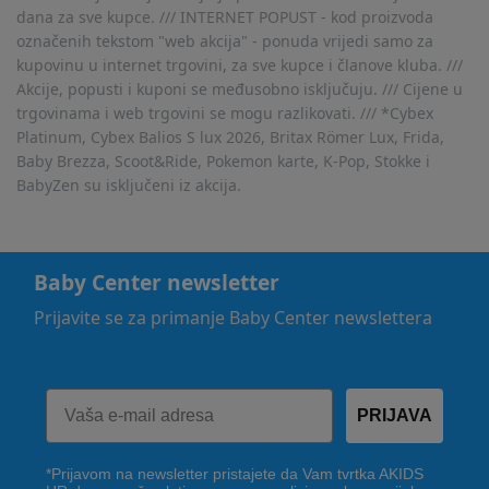
dana za sve kupce. /// INTERNET POPUST - kod proizvoda
označenih tekstom "web akcija" - ponuda vrijedi samo za
kupovinu u internet trgovini, za sve kupce i članove kluba. ///
Akcije, popusti i kuponi se međusobno isključuju. /// Cijene u
trgovinama i web trgovini se mogu razlikovati. /// *Cybex
Platinum, Cybex Balios S lux 2026, Britax Römer Lux, Frida,
Baby Brezza, Scoot&Ride, Pokemon karte, K-Pop, Stokke i
BabyZen su isključeni iz akcija.
Baby Center newsletter
Prijavite se za primanje Baby Center newslettera
PRIJAVA
*Prijavom na newsletter pristajete da Vam tvrtka AKIDS