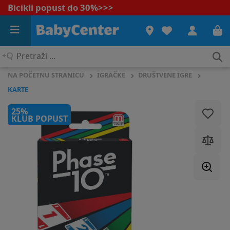
Bicikli popust do 30%
>>>
Pretraži
...
NA POČETNU STRANICU
IGRAČKE
DRUŠTVENE IGRE
KARTE
25%
KLUB POPUST