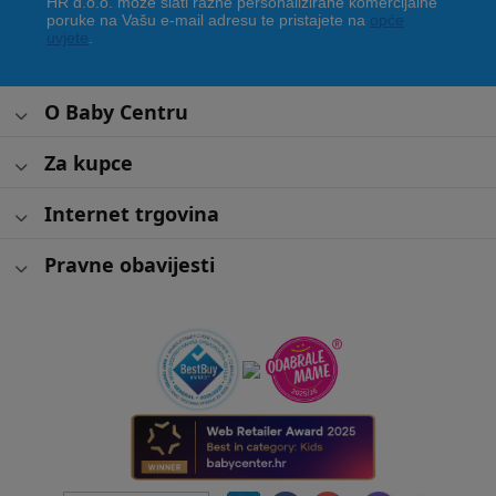
HR d.o.o. može slati razne personalizirane komercijalne
poruke na Vašu e-mail adresu te pristajete na
opće
uvjete
.
O Baby Centru
Za kupce
Internet trgovina
Pravne obavijesti