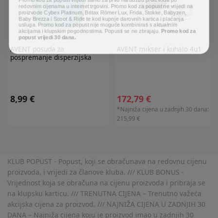
redovnim cijenama u internet trgovini. Promo kod za popust ne vrijedi na
proizvode Cybex Platinum, Britax Römer Lux, Frida, Stokke, Babyzen,
Baby Brezza i Scoot & Ride te kod kupnje darovnih kartica i plaćanja
usluga. Promo kod za popust nije moguće kombinirati s aktualnim
akcijama i klupskim pogodnostima. Popusti se ne zbrajaju.
Promo kod za
popust vrijedi 30 dana.
AVENT
posuda za
AVENT
mikser i kuhalo 4u1
pospremanje disperzijska
8,99 €
172,79 €
*Najniža cijena u zadnjih 30 dana:
215,99 €
KLUB POPUST - Popust, koji se obračunava na redovnu cijenu
proizvoda, i vrijedi za članove kluba. /// KLUB BONUS -
Vrijednost koja se obračuna na cijenu proizvoda i pribraja se
na klupsku karticu. /// TRENUTNA CIJENA – Trenutno važeća
akcijska cijena za proizvod. /// NAJNIŽA CIJENA U ZADNJIH 30
DANA – Najniža cijena koju je proizvod imao u zadnjih 30