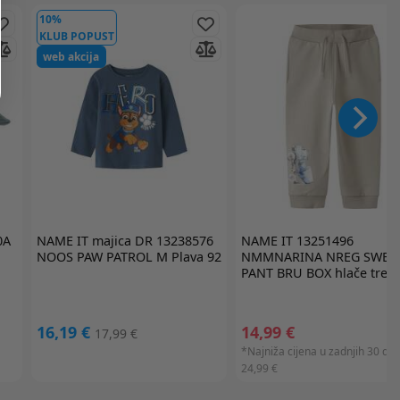
10%
KLUB POPUST
web akcija
0A
NAME IT
majica DR 13238576
NAME IT
13251496
NOOS PAW PATROL M Plava 92
NMMNARINA NREG SWEA
PANT BRU BOX hlače treni
16,19 €
14,99 €
17,99 €
*Najniža cijena u zadnjih 30 dan
24,99 €