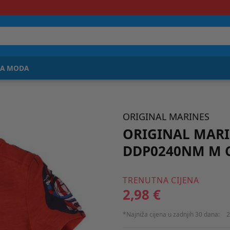
JA MODA
ORIGINAL MARINES
ORIGINAL MARI
DDP0240NM M C
TRENUTNA CIJENA
2,98 €
*Najniža cijena u zadnjih 30 dana:
2