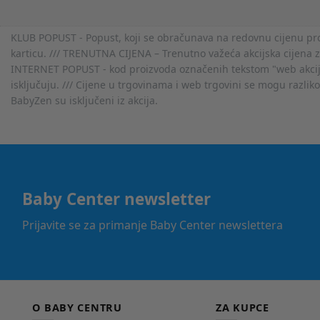
KLUB POPUST - Popust, koji se obračunava na redovnu cijenu proiz
karticu. /// TRENUTNA CIJENA – Trenutno važeća akcijska cijena 
INTERNET POPUST - kod proizvoda označenih tekstom "web akcija" 
isključuju. /// Cijene u trgovinama i web trgovini se mogu razlik
BabyZen su isključeni iz akcija.
Baby Center newsletter
Prijavite se za primanje Baby Center newslettera
O BABY CENTRU
ZA KUPCE