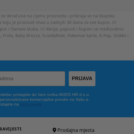
 se obračuna na cijenu proizvoda i pribraja se na klupsku
 koju je proizvod imao u zadnjih 30 dana za sve kupce. ///
ce i članove kluba. /// Akcije, popusti i kuponi se međusobno
x, Frida, Baby Brezza, Scoot&Ride, Pokemon karte, K-Pop, Stokke i
PRIJAVA
letter pristajete da Vam tvrtka AKIDS HR d.o.o.
 personalizirane komercijalne poruke na Vašu e-
istajete na
opće uvjete
.
BAVIJESTI
Prodajna mjesta