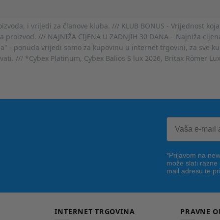
voda, i vrijedi za članove kluba. /// KLUB BONUS - Vrijednost koja
za proizvod. /// NAJNIŽA CIJENA U ZADNJIH 30 DANA – Najniža cijena
- ponuda vrijedi samo za kupovinu u internet trgovini, za sve kup
ovati. /// *Cybex Platinum, Cybex Balios S lux 2026, Britax Römer Lu
*Prijavom na news
može slati razne
mail adresu te pr
INTERNET TRGOVINA
PRAVNE O