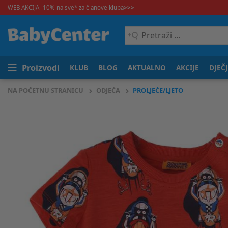
WEB AKCIJA -10% na sve* za članove kluba
>>>
Pretraži
...
Proizvodi
KLUB
BLOG
AKTUALNO
AKCIJE
DJEČ
NA POČETNU STRANICU
ODJEĆA
PROLJEĆE/LJETO