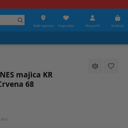
Naše trgovine
Popis želja
Moj profil
Košarica
NES majica KR
rvena 68
,98 €