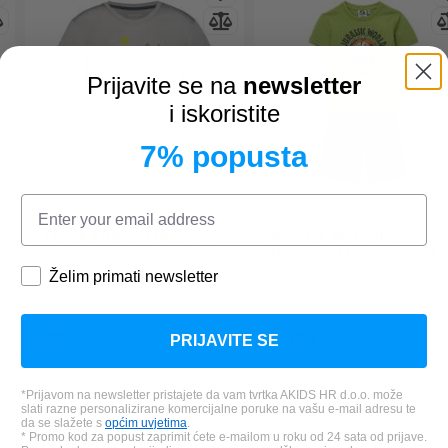
Prijavite se na
newsletter
i iskoristite
7% popusta
ICEPEAK
KINCAID JR majica
ORIGINAL MARINES
DFPV2270CM komplet 2 dje
Želim primati newsletter
5,99 €
12,99 €
PRIJAVITE SE
*Najniža cijena u zadnjih 30 dana:
*Najniža cijena u zadnjih 30 dana
11,99 €
18,19 €
*Prijavom na newsletter pristajete da vam tvrtka AKIDS HR d.o.o. može
slati razne personalizirane komercijalne poruke na vašu e-mail adresu te
da se slažete s
općim uvjetima
.
* Promo kod za popust zaprimit ćete e-mailom u roku od 24 sata od prijave.