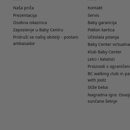
Naša priča
Kontakt
Prezentacija
Servis
Osobna iskaznica
Baby garancija
Zaposlenje u Baby Centru
Poklon kartica
Pridruži se našoj obitelji - postani
Učestala pitanja
ambasador
Baby Center virtualna
Klub Baby Center
Letci i katalozi
Proizvodi s ograniče
BC walking club in pa
with Joolz
Stiže beba
Nagradna igra: Osvoji
sunčane šetnje