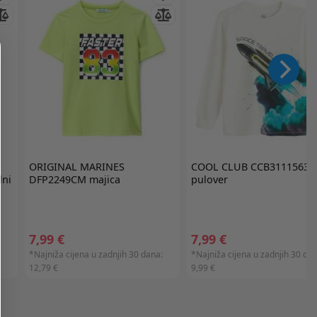
ORIGINAL MARINES
COOL CLUB
CCB3111563
lni
DFP2249CM majica
pulover
7,99 €
7,99 €
:
*Najniža cijena u zadnjih 30 dana:
*Najniža cijena u zadnjih 30 dan
12,79 €
9,99 €