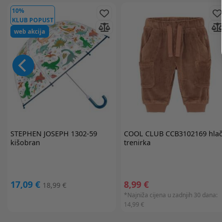
10%
KLUB POPUST
web akcija
STEPHEN JOSEPH
1302-59
COOL CLUB
CCB3102169 hla
kišobran
trenirka
17,09 €
8,99 €
18,99 €
*Najniža cijena u zadnjih 30 dana:
14,99 €