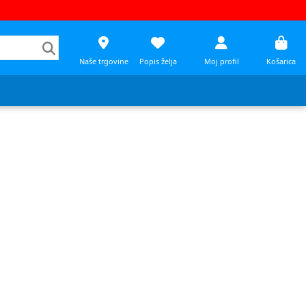
Naše trgovine
Popis želja
Moj profil
Košarica