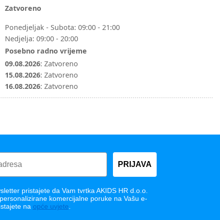
Zatvoreno
Ponedjeljak - Subota:
09:00 - 21:00
Nedjelja:
09:00 - 20:00
Posebno radno vrijeme
09.08.2026
:
Zatvoreno
15.08.2026
:
Zatvoreno
16.08.2026
:
Zatvoreno
PRIJAVA
letter pristajete da Vam tvrtka AKIDS HR d.o.o.
 personalizirane komercijalne poruke na Vašu e-
istajete na
opće uvjete
.