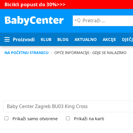
Bicikli popust do 30%
>>>
Pretraži
...
Proizvodi
KLUB
BLOG
AKTUALNO
AKCIJE
DJEČ
NA POČETNU STRANICU
/
OPĆE INFORMACIJE - GDJE SE NALAZIMO
traži....:
Prikaži samo otvorene
Prikaži na karti