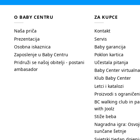
O BABY CENTRU
ZA KUPCE
Naša priča
Kontakt
Prezentacija
Servis
Osobna iskaznica
Baby garancija
Zaposlenje u Baby Centru
Poklon kartica
Pridruži se našoj obitelji - postani
Učestala pitanja
ambasador
Baby Center virtualna
Klub Baby Center
Letci i katalozi
Proizvodi s ograniče
BC walking club in pa
with Joolz
Stiže beba
Nagradna igra: Osvoji
sunčane šetnje
Svjetski tjedan dojenj