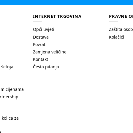
INTERNET TRGOVINA
PRAVNE O
Opći uvjeti
Zaštita oso
Dostava
Kolačići
Povrat
Zamjena veličine
Kontakt
 šetnja
Česta pitanja
nim cijenama
rtnership
 kolica za
a