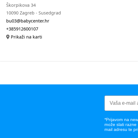
Škorpikova 34
10090 Zagreb - Susedgrad
bu03@babycenter.hr
+385912600107
Prikaži na karti
*Prijavom na news
može slati razne
mail adresu te pr