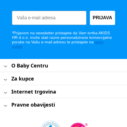
PRIJAVA
*Prijavom na newsletter pristajete da Vam tvrtka AKIDS
HR d.o.o. može slati razne personalizirane komercijalne
poruke na Vašu e-mail adresu te pristajete na
opće
uvjete
.
O Baby Centru
Za kupce
Internet trgovina
Pravne obavijesti