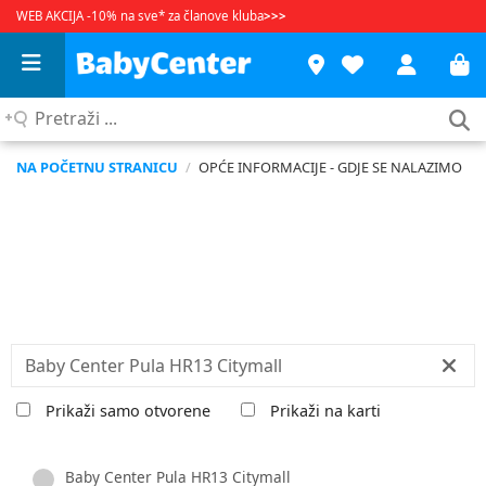
WEB AKCIJA -10% na sve* za članove kluba
>>>
Pretraži
...
NA POČETNU STRANICU
/
OPĆE INFORMACIJE - GDJE SE NALAZIMO
traži....:
Prikaži samo otvorene
Prikaži na karti
Baby Center Pula HR13 Citymall