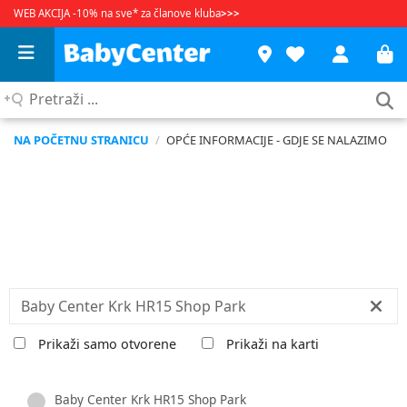
WEB AKCIJA -10% na sve* za članove kluba
>>>
Pretraži
...
NA POČETNU STRANICU
/
OPĆE INFORMACIJE - GDJE SE NALAZIMO
traži....:
Prikaži samo otvorene
Prikaži na karti
Baby Center Krk HR15 Shop Park