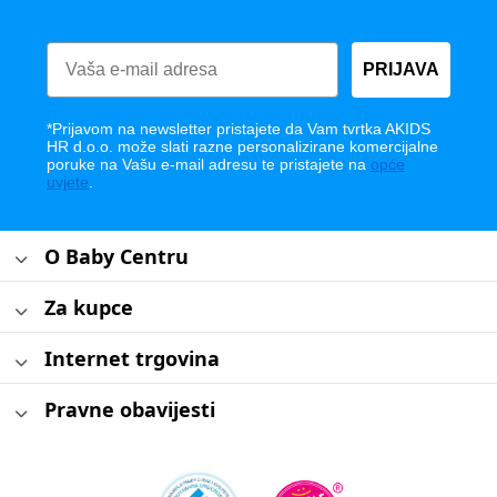
PRIJAVA
*Prijavom na newsletter pristajete da Vam tvrtka AKIDS
HR d.o.o. može slati razne personalizirane komercijalne
poruke na Vašu e-mail adresu te pristajete na
opće
uvjete
.
O Baby Centru
Za kupce
Internet trgovina
Pravne obavijesti