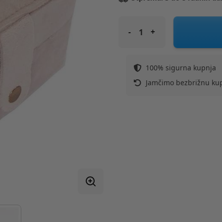
ROCKAHULA kutija za nakit -
100% sigurna kupnja
Jamčimo bezbrižnu ku