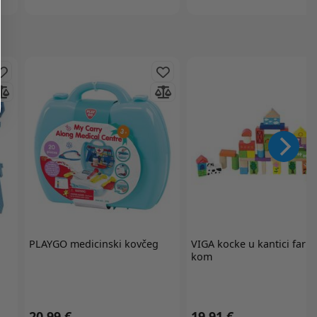
PLAYGO
medicinski kovčeg
VIGA
kocke u kantici farm
kom
20,99 €
19,91 €