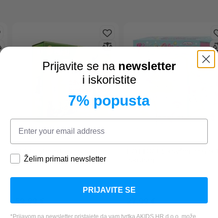
Prijavite se na
newsletter
i iskoristite
7% popusta
KUKU
interaktivna olovkom s
HOT FOCUS
kovčeg za nakit
Želim primati newsletter
knjigom - Svijet životinja
lokotom
PRIJAVITE SE
59,99 €
27,99 €
*Prijavom na newsletter pristajete da vam tvrtka AKIDS HR d.o.o. može