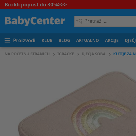
Bicikli popust do 30%
>>>
Pretraži
...
Proizvodi
KLUB
BLOG
AKTUALNO
AKCIJE
DJEČ
NA POČETNU STRANICU
IGRAČKE
DJEČJA SOBA
KUTIJE ZA 