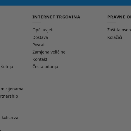
INTERNET TRGOVINA
PRAVNE O
Opći uvjeti
Zaštita oso
Dostava
Kolačići
Povrat
Zamjena veličine
Kontakt
 šetnja
Česta pitanja
nim cijenama
rtnership
 kolica za