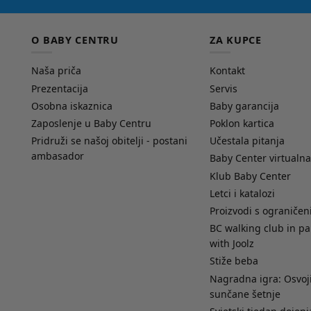
O BABY CENTRU
ZA KUPCE
Naša priča
Kontakt
Prezentacija
Servis
Osobna iskaznica
Baby garancija
Zaposlenje u Baby Centru
Poklon kartica
Pridruži se našoj obitelji - postani
Učestala pitanja
ambasador
Baby Center virtualna
Klub Baby Center
Letci i katalozi
Proizvodi s ograniče
BC walking club in pa
with Joolz
Stiže beba
Nagradna igra: Osvoji
sunčane šetnje