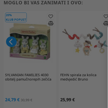
MOGLO BI VAS ZANIMATI I OVO:
20%
KLUB POPUST
SYLVANIAN FAMILIES
4030
FEHN
spirala za kolica
obitelj pamučnorepih zečića
medvjedić Bruno
24,79 €
25,99 €
30,99 €