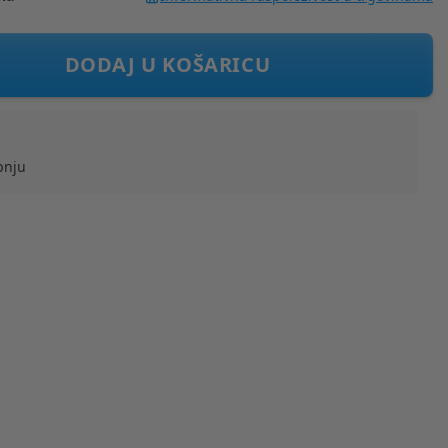
 Dreamy Rainbow
DODAJ U KOŠARICU
pnju