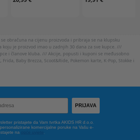
 se obračuna na cijenu proizvoda i pribraja se na klupsku
 koju je proizvod imao u zadnjih 30 dana za sve kupce. ///
ce i članove kluba. /// Akcije, popusti i kuponi se međusobno
x, Frida, Baby Brezza, Scoot&Ride, Pokemon karte, K-Pop, Stokke i
PRIJAVA
letter pristajete da Vam tvrtka AKIDS HR d.o.o.
 personalizirane komercijalne poruke na Vašu e-
istajete na
opće uvjete
.