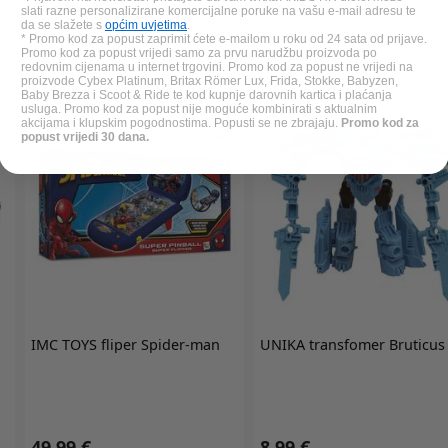
slati razne personalizirane komercijalne poruke na vašu e-mail adresu te
da se slažete s
općim uvjetima
.
* Promo kod za popust zaprimit ćete e-mailom u roku od 24 sata od prijave.
Promo kod za popust vrijedi samo za prvu narudžbu proizvoda po
redovnim cijenama u internet trgovini. Promo kod za popust ne vrijedi na
proizvode Cybex Platinum, Britax Römer Lux, Frida, Stokke, Babyzen,
Baby Brezza i Scoot & Ride te kod kupnje darovnih kartica i plaćanja
usluga. Promo kod za popust nije moguće kombinirati s aktualnim
akcijama i klupskim pogodnostima. Popusti se ne zbrajaju.
Promo kod za
popust vrijedi 30 dana.
IMC TOYS
fliper Spider-man
UNIKA
transfomer Bruticus
49,99 €
8,99 €