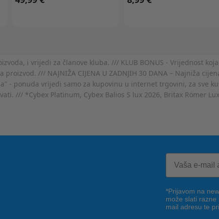
voda, i vrijedi za članove kluba. /// KLUB BONUS - Vrijednost koja
za proizvod. /// NAJNIŽA CIJENA U ZADNJIH 30 DANA – Najniža cijena
- ponuda vrijedi samo za kupovinu u internet trgovini, za sve kup
ovati. /// *Cybex Platinum, Cybex Balios S lux 2026, Britax Römer Lu
*Prijavom na news
može slati razne
mail adresu te pr