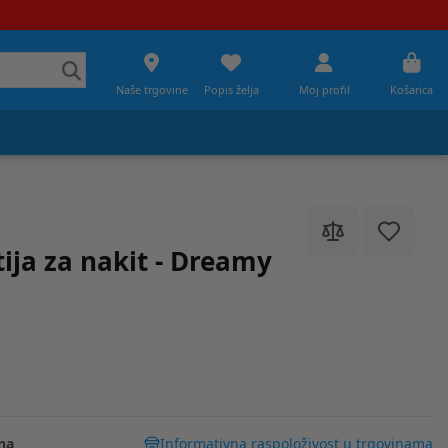
Naše trgovine
Popis želja
Moj profil
Košarica
ja za nakit - Dreamy
na
Informativna raspoloživost u trgovinama