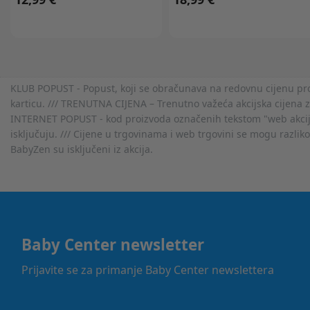
KLUB POPUST - Popust, koji se obračunava na redovnu cijenu proiz
karticu. /// TRENUTNA CIJENA – Trenutno važeća akcijska cijena 
INTERNET POPUST - kod proizvoda označenih tekstom "web akcija" 
isključuju. /// Cijene u trgovinama i web trgovini se mogu razlik
BabyZen su isključeni iz akcija.
Baby Center newsletter
Prijavite se za primanje Baby Center newslettera