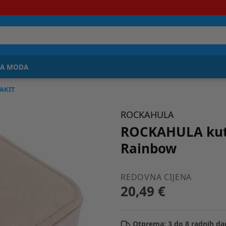
JA MODA
NAKIT
ROCKAHULA
ROCKAHULA kuti
Rainbow
REDOVNA CIJENA
20,49 €
Otprema: 3 do 8 radnih da