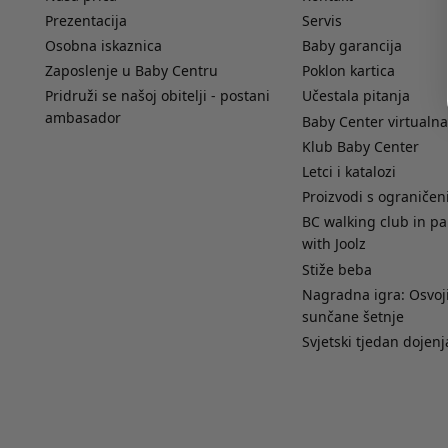
Prezentacija
Servis
Osobna iskaznica
Baby garancija
Zaposlenje u Baby Centru
Poklon kartica
Pridruži se našoj obitelji - postani
Učestala pitanja
ambasador
Baby Center virtualna
Klub Baby Center
Letci i katalozi
Proizvodi s ograniče
BC walking club in pa
with Joolz
Stiže beba
Nagradna igra: Osvoji
sunčane šetnje
Svjetski tjedan dojenj