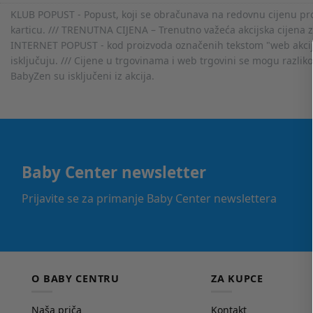
KLUB POPUST - Popust, koji se obračunava na redovnu cijenu proiz
karticu. /// TRENUTNA CIJENA – Trenutno važeća akcijska cijena 
INTERNET POPUST - kod proizvoda označenih tekstom "web akcija" 
isključuju. /// Cijene u trgovinama i web trgovini se mogu razlik
BabyZen su isključeni iz akcija.
Baby Center newsletter
Prijavite se za primanje Baby Center newslettera
O BABY CENTRU
ZA KUPCE
Naša priča
Kontakt