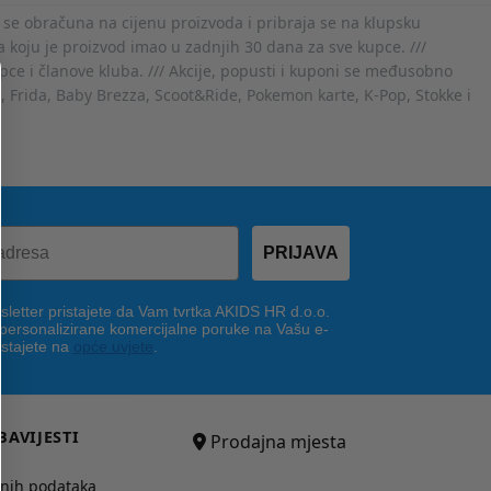
 se obračuna na cijenu proizvoda i pribraja se na klupsku
 koju je proizvod imao u zadnjih 30 dana za sve kupce. ///
ce i članove kluba. /// Akcije, popusti i kuponi se međusobno
x, Frida, Baby Brezza, Scoot&Ride, Pokemon karte, K-Pop, Stokke i
PRIJAVA
letter pristajete da Vam tvrtka AKIDS HR d.o.o.
 personalizirane komercijalne poruke na Vašu e-
istajete na
opće uvjete
.
BAVIJESTI
Prodajna mjesta
bnih podataka