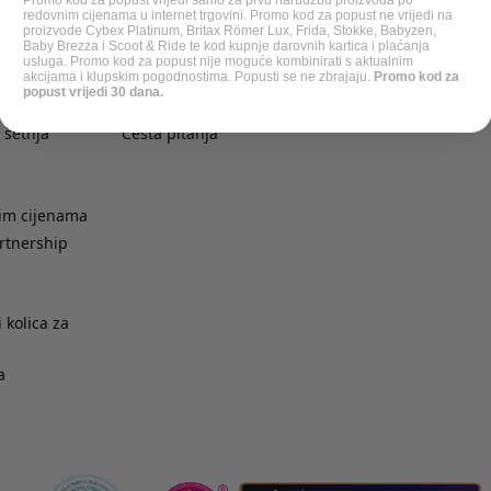
redovnim cijenama u internet trgovini. Promo kod za popust ne vrijedi na
Dostava
Kolačići
proizvode Cybex Platinum, Britax Römer Lux, Frida, Stokke, Babyzen,
Baby Brezza i Scoot & Ride te kod kupnje darovnih kartica i plaćanja
Povrat
usluga. Promo kod za popust nije moguće kombinirati s aktualnim
Zamjena veličine
akcijama i klupskim pogodnostima. Popusti se ne zbrajaju.
Promo kod za
popust vrijedi 30 dana.
Kontakt
 šetnja
Česta pitanja
nim cijenama
rtnership
 kolica za
a