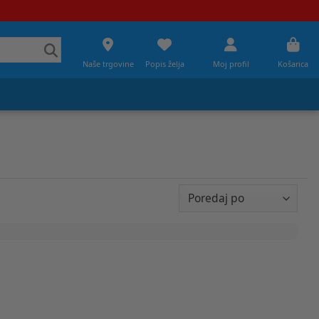
Naše trgovine
Popis želja
Moj profil
Košarica