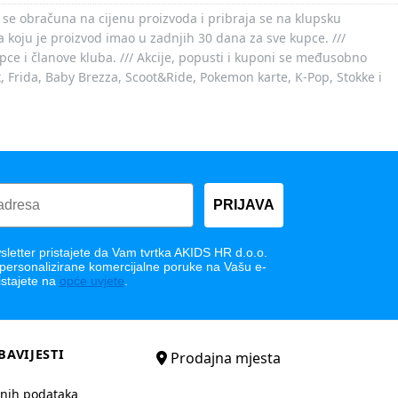
 se obračuna na cijenu proizvoda i pribraja se na klupsku
 koju je proizvod imao u zadnjih 30 dana za sve kupce. ///
ce i članove kluba. /// Akcije, popusti i kuponi se međusobno
x, Frida, Baby Brezza, Scoot&Ride, Pokemon karte, K-Pop, Stokke i
PRIJAVA
letter pristajete da Vam tvrtka AKIDS HR d.o.o.
 personalizirane komercijalne poruke na Vašu e-
istajete na
opće uvjete
.
BAVIJESTI
Prodajna mjesta
bnih podataka