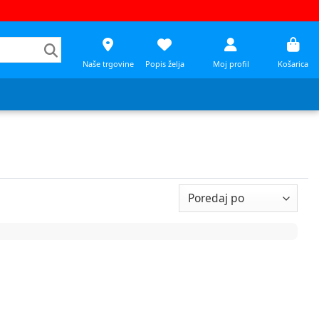
Naše trgovine
Popis želja
Moj profil
Košarica