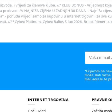
voda, i vrijedi za članove kluba. /// KLUB BONUS - Vrijednost koja
za proizvod. /// NAJNIŽA CIJENA U ZADNJIH 30 DANA – Najniža cijena
- ponuda vrijedi samo za kupovinu u internet trgovini, za sve kup
ovati. /// *Cybex Platinum, Cybex Balios S lux 2026, Britax Römer Lu
*Prijavom na news
može slati razne
mail adresu te pr
INTERNET TRGOVINA
PRAVNE O
Opći uvjeti
Zaštita oso