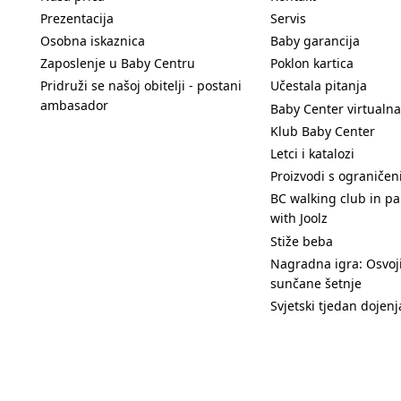
Prezentacija
Servis
Osobna iskaznica
Baby garancija
Zaposlenje u Baby Centru
Poklon kartica
Pridruži se našoj obitelji - postani
Učestala pitanja
ambasador
Baby Center virtualna
Klub Baby Center
Letci i katalozi
Proizvodi s ograniče
BC walking club in pa
with Joolz
Stiže beba
Nagradna igra: Osvoji
sunčane šetnje
Svjetski tjedan dojenj