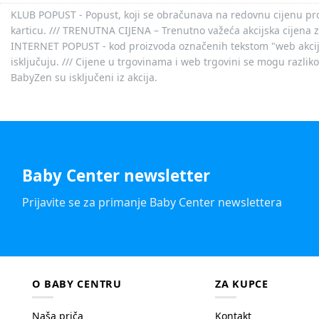
KLUB POPUST - Popust, koji se obračunava na redovnu cijenu proiz
karticu. /// TRENUTNA CIJENA – Trenutno važeća akcijska cijena 
INTERNET POPUST - kod proizvoda označenih tekstom "web akcija" 
isključuju. /// Cijene u trgovinama i web trgovini se mogu razlik
BabyZen su isključeni iz akcija.
Baby Center newsletter
Prijavite se za primanje Baby Center newslettera
O BABY CENTRU
ZA KUPCE
Naša priča
Kontakt