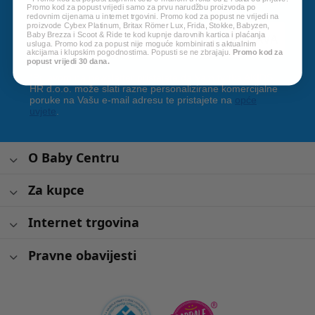
Promo kod za popust vrijedi samo za prvu narudžbu proizvoda po
redovnim cijenama u internet trgovini. Promo kod za popust ne vrijedi na
proizvode Cybex Platinum, Britax Römer Lux, Frida, Stokke, Babyzen,
Baby Brezza i Scoot & Ride te kod kupnje darovnih kartica i plaćanja
PRIJAVA
usluga. Promo kod za popust nije moguće kombinirati s aktualnim
akcijama i klupskim pogodnostima. Popusti se ne zbrajaju.
Promo kod za
popust vrijedi 30 dana.
*Prijavom na newsletter pristajete da Vam tvrtka AKIDS
HR d.o.o. može slati razne personalizirane komercijalne
poruke na Vašu e-mail adresu te pristajete na
opće
uvjete
.
O Baby Centru
Za kupce
Internet trgovina
Pravne obavijesti