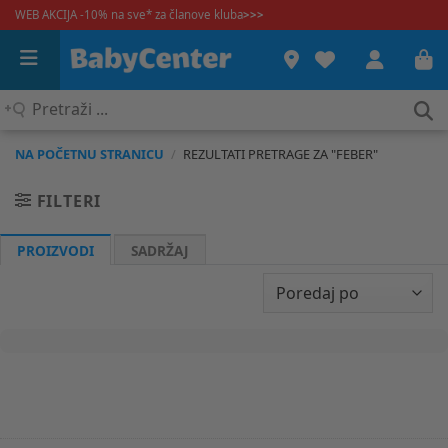
WEB AKCIJA -10% na sve* za članove kluba
>>>
Pretraži
...
NA POČETNU STRANICU
/
REZULTATI PRETRAGE
ZA "
FEBER
"
FILTERI
PROIZVODI
SADRŽAJ