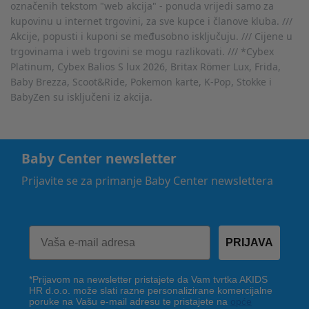
označenih tekstom "web akcija" - ponuda vrijedi samo za
kupovinu u internet trgovini, za sve kupce i članove kluba. ///
Akcije, popusti i kuponi se međusobno isključuju. /// Cijene u
trgovinama i web trgovini se mogu razlikovati. /// *Cybex
Platinum, Cybex Balios S lux 2026, Britax Römer Lux, Frida,
Baby Brezza, Scoot&Ride, Pokemon karte, K-Pop, Stokke i
BabyZen su isključeni iz akcija.
Baby Center newsletter
Prijavite se za primanje Baby Center newslettera
PRIJAVA
*Prijavom na newsletter pristajete da Vam tvrtka AKIDS
HR d.o.o. može slati razne personalizirane komercijalne
poruke na Vašu e-mail adresu te pristajete na
opće