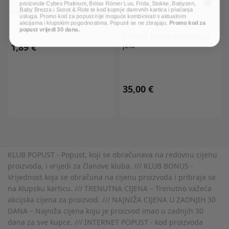
Double Care 56/1 s
proizvode Cybex Platinum, Britax Römer Lux, Frida, Stokke, Babyzen,
Baby Brezza i Scoot & Ride te kod kupnje darovnih kartica i plaćanja
bademovim mlijekom 100065
usluga. Promo kod za popust nije moguće kombinirati s aktualnim
akcijama i klupskim pogodnostima. Popusti se ne zbrajaju.
Promo kod za
popust vrijedi 30 dana.
STOKKE
Munch komplet za
jelo
1,89 €
35,00 €
KLUB POPUST - Popust, koji se obračunava na redovnu cijenu
proizvoda, i vrijedi za članove kluba. /// KLUB BONUS -
Vrijednost koja se obračuna na cijenu proizvoda i pribraja se
na klupsku karticu. /// TRENUTNA CIJENA – Trenutno važeća
akcijska cijena za proizvod. /// NAJNIŽA CIJENA U ZADNJIH 30
DANA – Najniža cijena koju je proizvod imao u zadnjih 30
dana za sve kupce. /// INTERNET POPUST - kod proizvoda