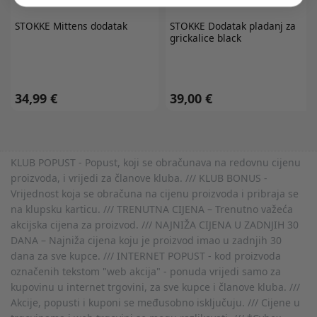
STOKKE
Mittens dodatak
STOKKE
Dodatak pladanj za
grickalice black
34,99 €
39,00 €
KLUB POPUST - Popust, koji se obračunava na redovnu cijenu
proizvoda, i vrijedi za članove kluba. /// KLUB BONUS -
Vrijednost koja se obračuna na cijenu proizvoda i pribraja se
na klupsku karticu. /// TRENUTNA CIJENA – Trenutno važeća
akcijska cijena za proizvod. /// NAJNIŽA CIJENA U ZADNJIH 30
DANA – Najniža cijena koju je proizvod imao u zadnjih 30
dana za sve kupce. /// INTERNET POPUST - kod proizvoda
označenih tekstom "web akcija" - ponuda vrijedi samo za
kupovinu u internet trgovini, za sve kupce i članove kluba. ///
Akcije, popusti i kuponi se međusobno isključuju. /// Cijene u