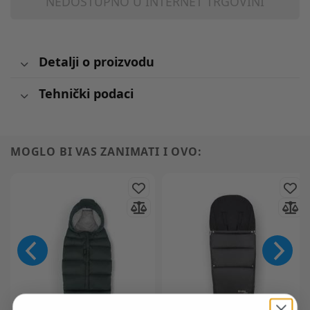
NEDOSTUPNO U INTERNET TRGOVINI
Detalji o proizvodu
Tehnički podaci
MOGLO BI VAS ZANIMATI I OVO: