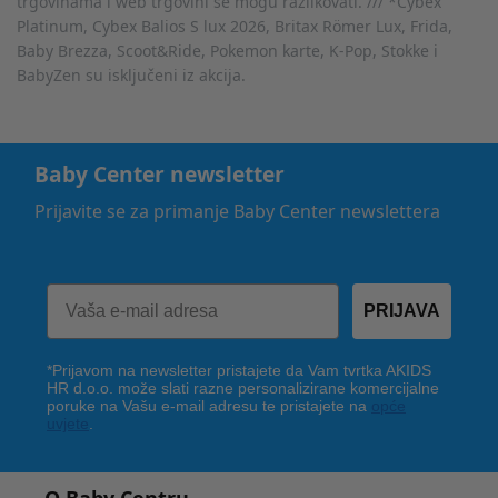
trgovinama i web trgovini se mogu razlikovati. /// *Cybex
Platinum, Cybex Balios S lux 2026, Britax Römer Lux, Frida,
Baby Brezza, Scoot&Ride, Pokemon karte, K-Pop, Stokke i
BabyZen su isključeni iz akcija.
Baby Center newsletter
Prijavite se za primanje Baby Center newslettera
PRIJAVA
*Prijavom na newsletter pristajete da Vam tvrtka AKIDS
HR d.o.o. može slati razne personalizirane komercijalne
poruke na Vašu e-mail adresu te pristajete na
opće
uvjete
.
O Baby Centru