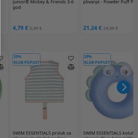
Junior® Mickey & Friends 3-6
plivanje - Powder Puff Pin
god
4,79 €
21,24 €
5,99 €
24,99 €
20%
20%
KLUB POPUST
KLUB POPUST
SWIM ESSENTIALS
prsluk za
SWIM ESSENTIALS
kolut z