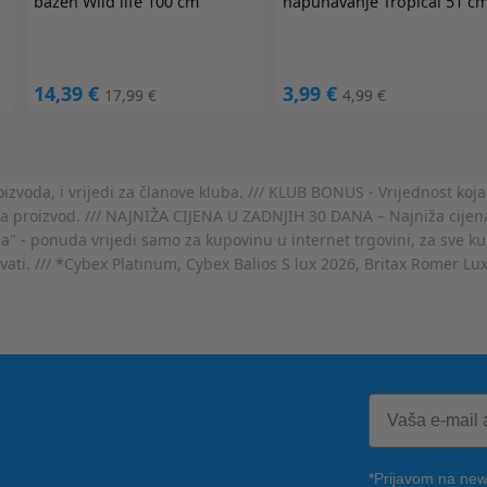
bazen Wild life 100 cm
napuhavanje Tropical 51 c
14,39 €
3,99 €
17,99 €
4,99 €
voda, i vrijedi za članove kluba. /// KLUB BONUS - Vrijednost koja
za proizvod. /// NAJNIŽA CIJENA U ZADNJIH 30 DANA – Najniža cijena
- ponuda vrijedi samo za kupovinu u internet trgovini, za sve kup
ovati. /// *Cybex Platinum, Cybex Balios S lux 2026, Britax Römer Lu
*Prijavom na news