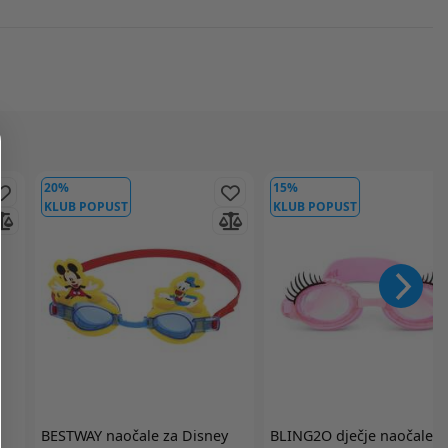
20%
15%
KLUB POPUST
KLUB POPUST
m
BESTWAY
naočale za Disney
BLING2O
dječje naočale z