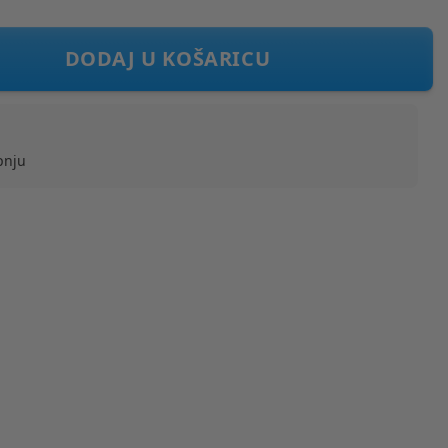
livanje Berry Sweet
DODAJ U KOŠARICU
pnju