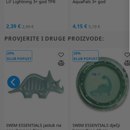
Lil' Lightning 3+ god TPR
AquaPals 3+ god
2,39 €
4,15 €
2,99 €
5,19 €
PROVJERITE I DRUGE PROIZVODE:
20%
20%
KLUB POPUST
KLUB POPUST
SWIM ESSENTIALS
jastuk na
SWIM ESSENTIALS
dječji