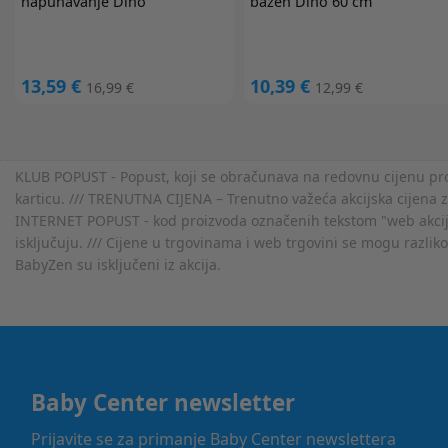
napuhavanje Dino
bazen Dino 60 cm
13,59 €
10,39 €
16,99 €
12,99 €
KLUB POPUST - Popust, koji se obračunava na redovnu cijenu proiz
karticu. /// TRENUTNA CIJENA – Trenutno važeća akcijska cijena 
INTERNET POPUST - kod proizvoda označenih tekstom "web akcija" 
isključuju. /// Cijene u trgovinama i web trgovini se mogu razlik
BabyZen su isključeni iz akcija.
Baby Center newsletter
Prijavite se za primanje Baby Center newslettera