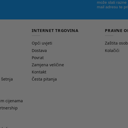
može slati razne
mail adresu te pr
INTERNET TRGOVINA
PRAVNE O
Opći uvjeti
Zaštita oso
Dostava
Kolačići
Povrat
Zamjena veličine
Kontakt
 šetnja
Česta pitanja
nim cijenama
rtnership