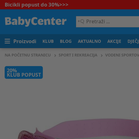
Bicikli popust do 30%
>>>
Pretraži
...
Proizvodi
KLUB
BLOG
AKTUALNO
AKCIJE
DJEČ
NA POČETNU STRANICU
SPORT I REKREACIJA
VODENI SPORTOV
20%
KLUB POPUST