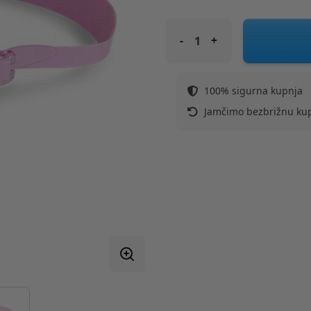
SWIM ESSENTIALS naočale za p
100% sigurna kupnja
Jamčimo bezbrižnu ku