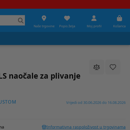
Naše trgovine
Popis želja
Moj profil
Košarica
 naočale za plivanje
PUSTOM
Vrijedi od 30.06.2026 do 16.08.2026
na
Informativna raspoloživost u trgovinama