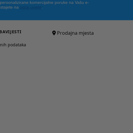
 personalizirane komercijalne poruke na Vašu e-
istajete na
opće uvjete
.
BAVIJESTI
Prodajna mjesta
bnih podataka