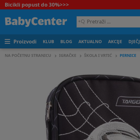
Bicikli popust do 30%
>>>
Pretraži
...
Proizvodi
KLUB
BLOG
AKTUALNO
AKCIJE
DJEČ
NA POČETNU STRANICU
IGRAČKE
ŠKOLA I VRTIĆ
PERNICE