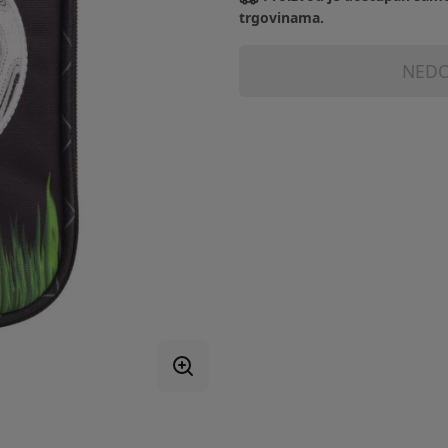
trgovinama.
NEDO