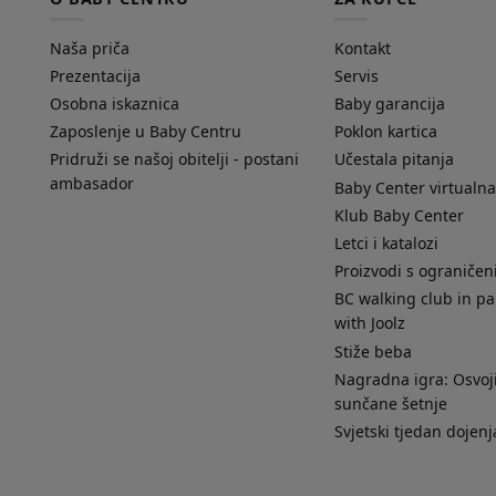
Naša priča
Kontakt
Prezentacija
Servis
Osobna iskaznica
Baby garancija
Zaposlenje u Baby Centru
Poklon kartica
Pridruži se našoj obitelji - postani
Učestala pitanja
ambasador
Baby Center virtualna
Klub Baby Center
Letci i katalozi
Proizvodi s ograniče
BC walking club in pa
with Joolz
Stiže beba
Nagradna igra: Osvoji
sunčane šetnje
Svjetski tjedan dojenj