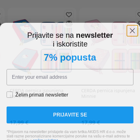
Prijavite se na
newsletter
i iskoristite
7% popusta
CERDA
pernica ispunjena
CERDA
pernica ispunjena
Želim primati newsletter
Hello Kitty
Minnie
PRIJAVITE SE
17,99 €
17,99 €
*Prijavom na newsletter pristajete da vam tvrtka AKIDS HR d.o.o. može
slati razne personalizirane komercijalne poruke na vašu e-mail adresu te
da se slažete s
općim uvjetima
.