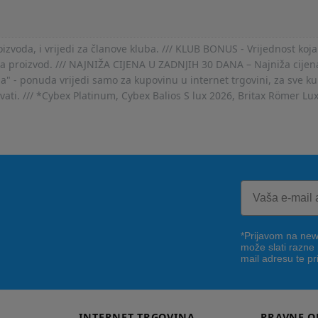
voda, i vrijedi za članove kluba. /// KLUB BONUS - Vrijednost koja
za proizvod. /// NAJNIŽA CIJENA U ZADNJIH 30 DANA – Najniža cijena
- ponuda vrijedi samo za kupovinu u internet trgovini, za sve kup
ovati. /// *Cybex Platinum, Cybex Balios S lux 2026, Britax Römer Lu
*Prijavom na news
može slati razne
mail adresu te pr
INTERNET TRGOVINA
PRAVNE O