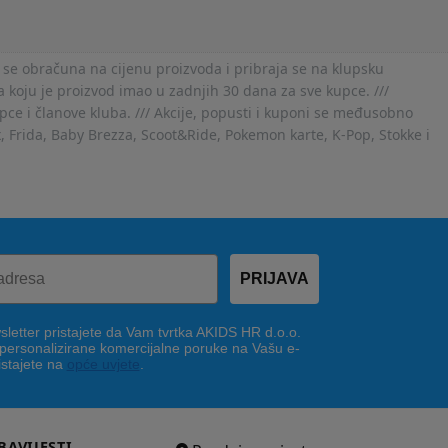
 se obračuna na cijenu proizvoda i pribraja se na klupsku
 koju je proizvod imao u zadnjih 30 dana za sve kupce. ///
ce i članove kluba. /// Akcije, popusti i kuponi se međusobno
x, Frida, Baby Brezza, Scoot&Ride, Pokemon karte, K-Pop, Stokke i
PRIJAVA
letter pristajete da Vam tvrtka AKIDS HR d.o.o.
 personalizirane komercijalne poruke na Vašu e-
istajete na
opće uvjete
.
BAVIJESTI