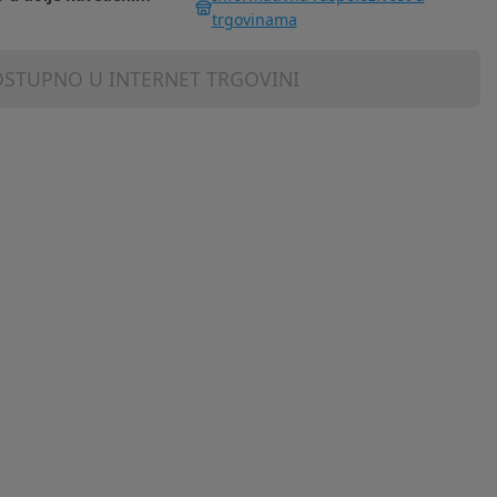
trgovinama
STUPNO U INTERNET TRGOVINI