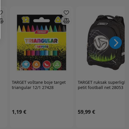
TARGET
voštane boje target
TARGET
ruksak superlight
triangular 12/1 27428
petit football net 28053
1,19 €
59,99 €