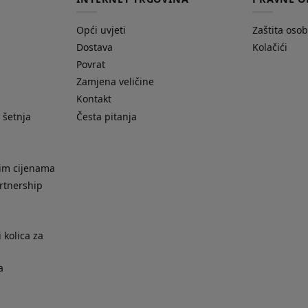
Opći uvjeti
Zaštita oso
Dostava
Kolačići
Povrat
Zamjena veličine
Kontakt
 šetnja
Česta pitanja
nim cijenama
rtnership
 kolica za
a