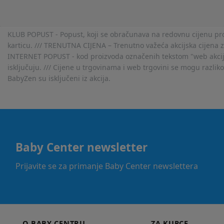
KLUB POPUST - Popust, koji se obračunava na redovnu cijenu proiz
karticu. /// TRENUTNA CIJENA – Trenutno važeća akcijska cijena 
INTERNET POPUST - kod proizvoda označenih tekstom "web akcija" 
isključuju. /// Cijene u trgovinama i web trgovini se mogu razlik
BabyZen su isključeni iz akcija.
Baby Center newsletter
Prijavite se za primanje Baby Center newslettera
O BABY CENTRU
ZA KUPCE