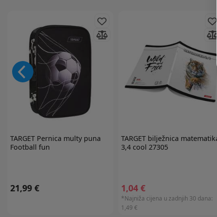
TARGET
Pernica multy puna
TARGET
bilježnica matematik
Football fun
3,4 cool 27305
21,99 €
1,04 €
*Najniža cijena u zadnjih 30 dana:
1,49 €