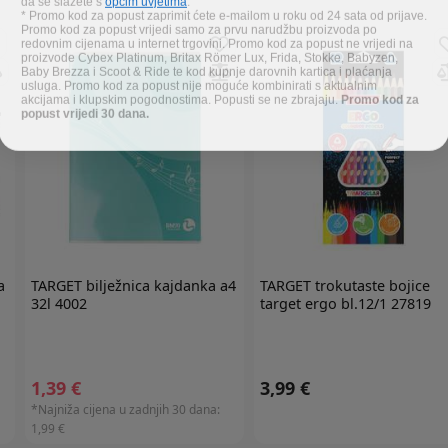
* Promo kod za popust zaprimit ćete e-mailom u roku od 24 sata od prijave.
Promo kod za popust vrijedi samo za prvu narudžbu proizvoda po
redovnim cijenama u internet trgovini. Promo kod za popust ne vrijedi na
proizvode Cybex Platinum, Britax Römer Lux, Frida, Stokke, Babyzen,
Baby Brezza i Scoot & Ride te kod kupnje darovnih kartica i plaćanja
usluga. Promo kod za popust nije moguće kombinirati s aktualnim
akcijama i klupskim pogodnostima. Popusti se ne zbrajaju.
Promo kod za
popust vrijedi 30 dana.
a
TARGET
bilježnica kajdanka a4
TARGET
trokutaste bojice
32l 4002
target ergo bl.12/1 27819
1,39 €
3,99 €
*Najniža cijena u zadnjih 30 dana:
1,99 €