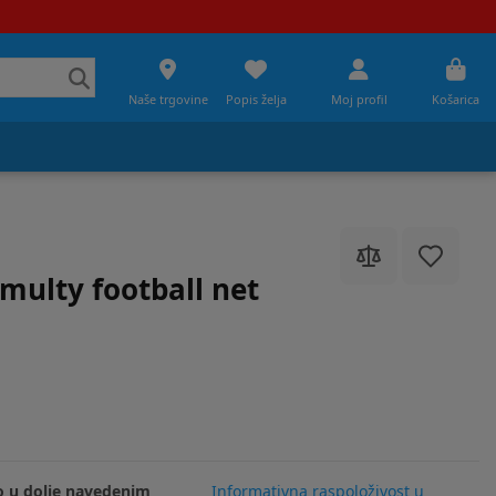
Naše trgovine
Popis želja
Moj profil
Košarica
multy football net
 u dolje navedenim
Informativna raspoloživost u