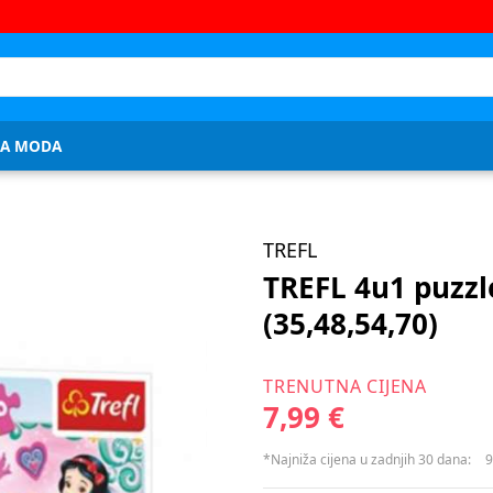
JA MODA
TREFL
TREFL 4u1 puzzl
(35,48,54,70)
TRENUTNA CIJENA
7,99 €
*Najniža cijena u zadnjih 30 dana:
9