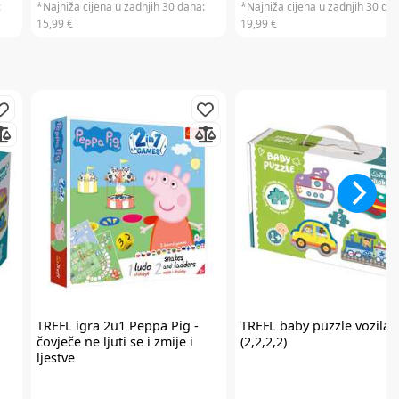
:
*Najniža cijena u zadnjih 30 dana:
*Najniža cijena u zadnjih 30 dan
15,99 €
19,99 €
TREFL
igra 2u1 Peppa Pig -
TREFL
baby puzzle vozila
čovječe ne ljuti se i zmije i
(2,2,2,2)
ljestve