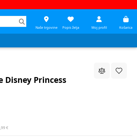
Naše trgovine
Popis želja
Moj profil
Košarica
e Disney Princess
,99 €