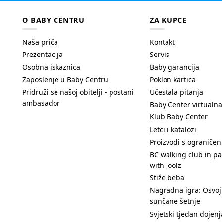
O BABY CENTRU
ZA KUPCE
Naša priča
Kontakt
Prezentacija
Servis
Osobna iskaznica
Baby garancija
Zaposlenje u Baby Centru
Poklon kartica
Pridruži se našoj obitelji - postani
Učestala pitanja
ambasador
Baby Center virtualna
Klub Baby Center
Letci i katalozi
Proizvodi s ograniče
BC walking club in pa
with Joolz
Stiže beba
Nagradna igra: Osvoji
sunčane šetnje
Svjetski tjedan dojenj