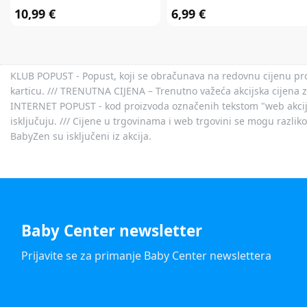
10,99 €
6,99 €
KLUB POPUST - Popust, koji se obračunava na redovnu cijenu proiz
karticu. /// TRENUTNA CIJENA – Trenutno važeća akcijska cijena 
INTERNET POPUST - kod proizvoda označenih tekstom "web akcija" 
isključuju. /// Cijene u trgovinama i web trgovini se mogu razlik
BabyZen su isključeni iz akcija.
Baby Center newsletter
Prijavite se za primanje Baby Center newslettera