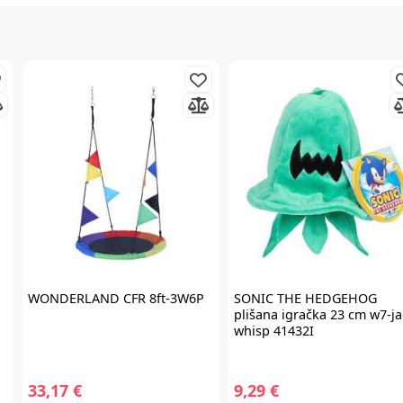
Prijavite se na
newsletter
i iskoristite
7% popusta
Želim primati newsletter
WONDERLAND
CFR 8ft-3W6P
SONIC THE HEDGEHOG
plišana igračka 23 cm w7-j
whisp 41432I
PRIJAVITE SE
33,17 €
9,29 €
*Prijavom na newsletter pristajete da vam tvrtka AKIDS HR d.o.o. može