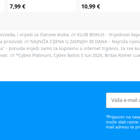
7,99 €
10,99 €
voda, i vrijedi za članove kluba. /// KLUB BONUS - Vrijednost koja
za proizvod. /// NAJNIŽA CIJENA U ZADNJIH 30 DANA – Najniža cijena
- ponuda vrijedi samo za kupovinu u internet trgovini, za sve kup
ovati. /// *Cybex Platinum, Cybex Balios S lux 2026, Britax Römer Lu
*Prijavom na news
može slati razne
mail adresu te pr