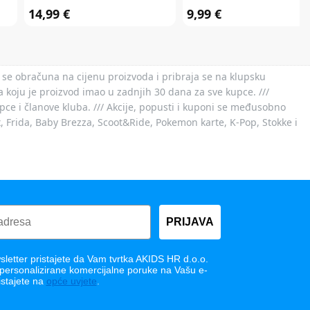
14,99 €
9,99 €
 se obračuna na cijenu proizvoda i pribraja se na klupsku
 koju je proizvod imao u zadnjih 30 dana za sve kupce. ///
ce i članove kluba. /// Akcije, popusti i kuponi se međusobno
x, Frida, Baby Brezza, Scoot&Ride, Pokemon karte, K-Pop, Stokke i
PRIJAVA
letter pristajete da Vam tvrtka AKIDS HR d.o.o.
 personalizirane komercijalne poruke na Vašu e-
istajete na
opće uvjete
.