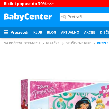
Bicikli popust do 30%
>>>
Pretraži
...
Proizvodi
KLUB
BLOG
AKTUALNO
AKCIJE
DJEČ
NA POČETNU STRANICU
IGRAČKE
DRUŠTVENE IGRE
PUZZLE