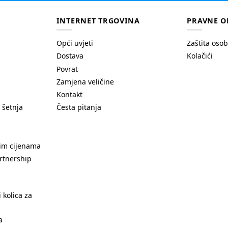
INTERNET TRGOVINA
PRAVNE O
Opći uvjeti
Zaštita oso
Dostava
Kolačići
Povrat
Zamjena veličine
Kontakt
 šetnja
Česta pitanja
nim cijenama
rtnership
 kolica za
a