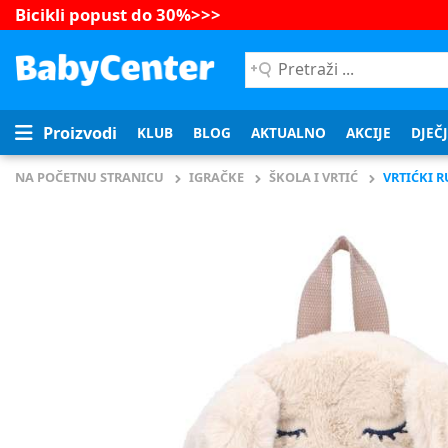
Bicikli popust do 30%
>>>
Pretraži
...
Proizvodi
KLUB
BLOG
AKTUALNO
AKCIJE
DJEČ
NA POČETNU STRANICU
IGRAČKE
ŠKOLA I VRTIĆ
VRTIĆKI 