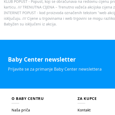
KLUB POPUST - Popust, koji se obračunava na redovnu cijenu proiz
karticu. /// TRENUTNA CIJENA – Trenutno važeća akcijska cijena 
INTERNET POPUST - kod proizvoda označenih tekstom "web akcija" 
isključuju. /// Cijene u trgovinama i web trgovini se mogu razlik
BabyZen su isključeni iz akcija.
Baby Center newsletter
Prijavite se za primanje Baby Center newslettera
O BABY CENTRU
ZA KUPCE
Naša priča
Kontakt