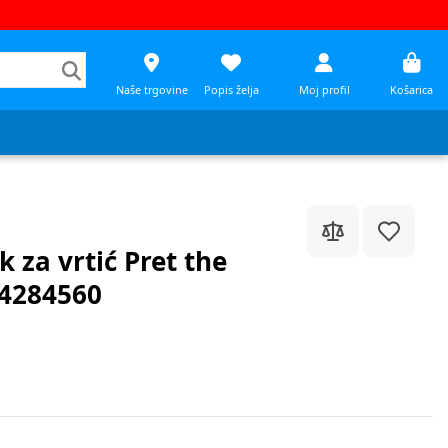
Naše trgovine
Popis želja
Moj profil
Košarica
za vrtić Pret the
 4284560