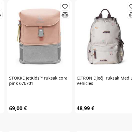
Prijavite se na
newsletter
i iskoristite
7% popusta
STOKKE
JetKids™ ruksak coral
CITRON
Dječji ruksak Med
Želim primati newsletter
pink 676701
Vehicles
PRIJAVITE SE
69,00 €
48,99 €
*Prijavom na newsletter pristajete da vam tvrtka AKIDS HR d.o.o. može
slati razne personalizirane komercijalne poruke na vašu e-mail adresu te
da se slažete s
općim uvjetima
.
* Promo kod za popust zaprimit ćete e-mailom u roku od 24 sata od prijave.
Promo kod za popust vrijedi samo za prvu narudžbu proizvoda po