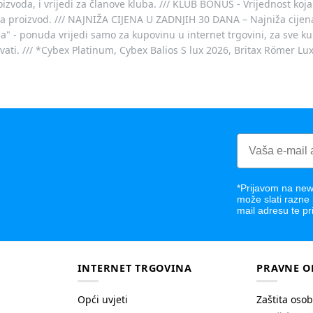
voda, i vrijedi za članove kluba. /// KLUB BONUS - Vrijednost koja
za proizvod. /// NAJNIŽA CIJENA U ZADNJIH 30 DANA – Najniža cijena
- ponuda vrijedi samo za kupovinu u internet trgovini, za sve kup
ovati. /// *Cybex Platinum, Cybex Balios S lux 2026, Britax Römer Lu
*Prijavom na news
može slati razne
mail adresu te pr
INTERNET TRGOVINA
PRAVNE O
Opći uvjeti
Zaštita oso