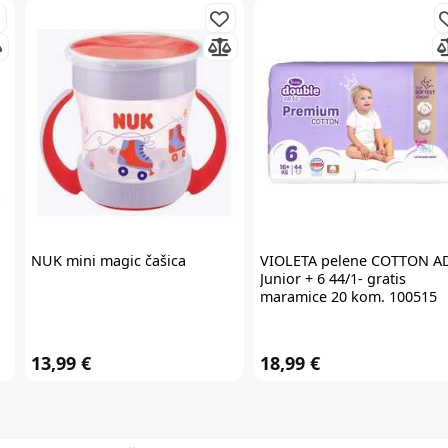
redovnim cijenama u internet trgovini. Promo kod za popust ne vrijedi na
proizvode Cybex Platinum, Britax Römer Lux, Frida, Stokke, Babyzen,
Baby Brezza i Scoot & Ride te kod kupnje darovnih kartica i plaćanja
usluga. Promo kod za popust nije moguće kombinirati s aktualnim
akcijama i klupskim pogodnostima. Popusti se ne zbrajaju.
Promo kod za
popust vrijedi 30 dana.
NUK
mini magic čašica
VIOLETA
pelene COTTON A
Junior + 6 44/1- gratis
maramice 20 kom. 100515
13,99 €
18,99 €