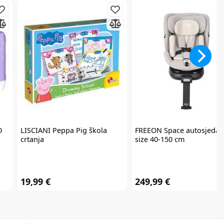
D
LISCIANI
Peppa Pig škola
FREEON
Space autosjedalic
crtanja
size 40-150 cm
19,99 €
249,99 €