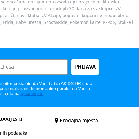
 se obračuna na cijenu proizvoda i pribraja se na klupsku
 koju je proizvod imao u zadnjih 30 dana za sve kupce. ///
ce i članove kluba. /// Akcije, popusti i kuponi se međusobno
x, Frida, Baby Brezza, Scoot&Ride, Pokemon karte, K-Pop, Stokke i
PRIJAVA
letter pristajete da Vam tvrtka AKIDS HR d.o.o.
 personalizirane komercijalne poruke na Vašu e-
istajete na
opće uvjete
.
BAVIJESTI
Prodajna mjesta
bnih podataka