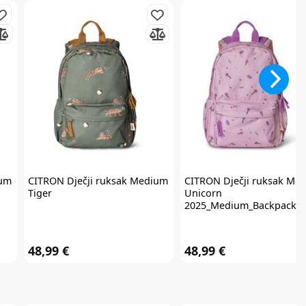
ium
CITRON
Dječji ruksak Medium
CITRON
Dječji ruksak Me
Tiger
Unicorn
2025_Medium_Backpack_S
48,99 €
48,99 €