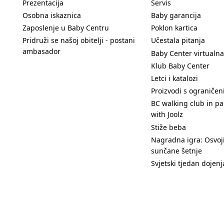
Prezentacija
Servis
Osobna iskaznica
Baby garancija
Zaposlenje u Baby Centru
Poklon kartica
Pridruži se našoj obitelji - postani
Učestala pitanja
ambasador
Baby Center virtualna
Klub Baby Center
Letci i katalozi
Proizvodi s ograniče
BC walking club in pa
with Joolz
Stiže beba
Nagradna igra: Osvoji
sunčane šetnje
Svjetski tjedan dojenj