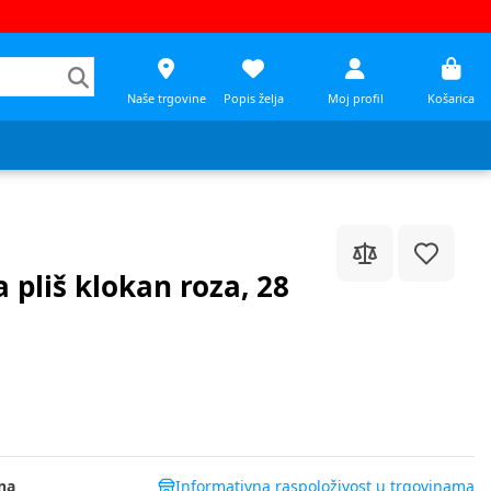
Naše trgovine
Popis želja
Moj profil
Košarica
 pliš klokan roza, 28
na
Informativna raspoloživost u trgovinama