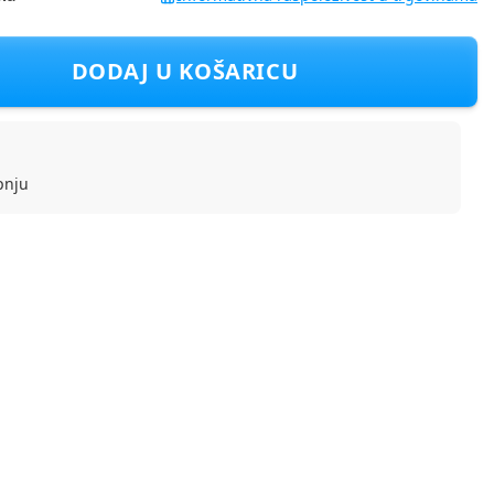
oza, 28 cm
DODAJ U KOŠARICU
pnju