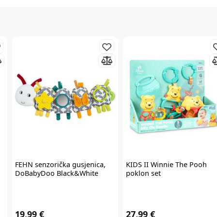
Prijavite se na
newsletter
i iskoristite
7% popusta
Želim primati newsletter
FEHN
senzorička gusjenica,
KIDS II
Winnie The Pooh
DoBabyDoo Black&White
poklon set
PRIJAVITE SE
19,99 €
27,99 €
*Prijavom na newsletter pristajete da vam tvrtka AKIDS HR d.o.o. može