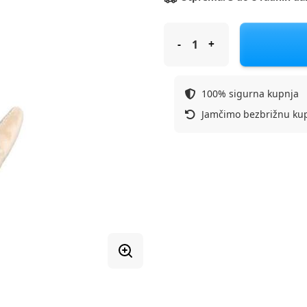
ARTESAVI zvečka pliš klokan r
100% sigurna kupnja
Jamčimo bezbrižnu ku