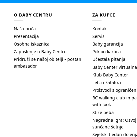
O BABY CENTRU
ZA KUPCE
Naša priča
Kontakt
Prezentacija
Servis
Osobna iskaznica
Baby garancija
Zaposlenje u Baby Centru
Poklon kartica
Pridruži se našoj obitelji - postani
Učestala pitanja
ambasador
Baby Center virtualna
Klub Baby Center
Letci i katalozi
Proizvodi s ograniče
BC walking club in pa
with Joolz
Stiže beba
Nagradna igra: Osvoji
sunčane šetnje
Svjetski tjedan dojenj