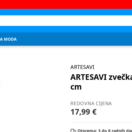
JA MODA
ARTESAVI
ARTESAVI zvečka
cm
REDOVNA CIJENA
17,99 €
Otprema: 3 do 8 radnih da