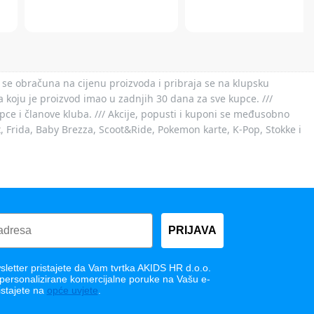
 se obračuna na cijenu proizvoda i pribraja se na klupsku
 koju je proizvod imao u zadnjih 30 dana za sve kupce. ///
ce i članove kluba. /// Akcije, popusti i kuponi se međusobno
x, Frida, Baby Brezza, Scoot&Ride, Pokemon karte, K-Pop, Stokke i
PRIJAVA
letter pristajete da Vam tvrtka AKIDS HR d.o.o.
 personalizirane komercijalne poruke na Vašu e-
istajete na
opće uvjete
.