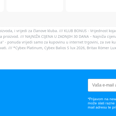
voda, i vrijedi za članove kluba. /// KLUB BONUS - Vrijednost koja
za proizvod. /// NAJNIŽA CIJENA U ZADNJIH 30 DANA – Najniža cijena
- ponuda vrijedi samo za kupovinu u internet trgovini, za sve kup
ovati. /// *Cybex Platinum, Cybex Balios S lux 2026, Britax Römer Lu
*Prijavom na news
može slati razne
mail adresu te pr