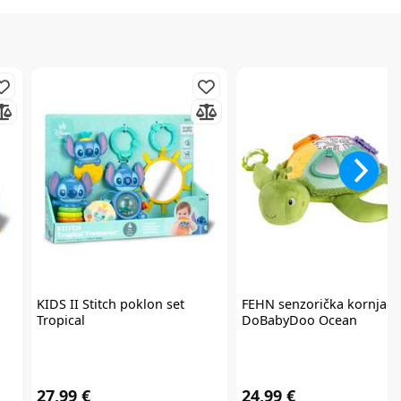
KIDS II
Stitch poklon set
FEHN
senzorička kornjača
Tropical
DoBabyDoo Ocean
27,99 €
24,99 €