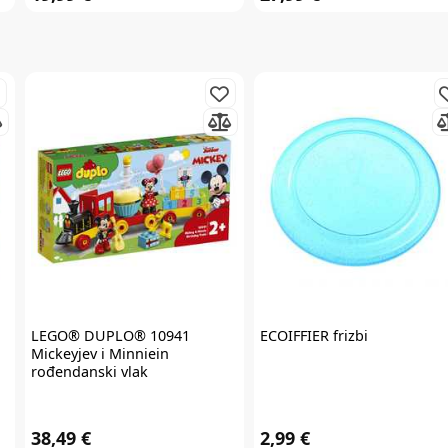
slati razne personalizirane komercijalne poruke na vašu e-mail adresu te
da se slažete s
općim uvjetima
.
* Promo kod za popust zaprimit ćete e-mailom u roku od 24 sata od prijave.
Promo kod za popust vrijedi samo za prvu narudžbu proizvoda po
redovnim cijenama u internet trgovini. Promo kod za popust ne vrijedi na
proizvode Cybex Platinum, Britax Römer Lux, Frida, Stokke, Babyzen,
Baby Brezza i Scoot & Ride te kod kupnje darovnih kartica i plaćanja
usluga. Promo kod za popust nije moguće kombinirati s aktualnim
akcijama i klupskim pogodnostima. Popusti se ne zbrajaju.
Promo kod za
popust vrijedi 30 dana.
LEGO® DUPLO®
10941
ECOIFFIER
frizbi
Mickeyjev i Minniein
rođendanski vlak
38,49 €
2,99 €