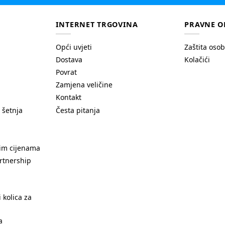
INTERNET TRGOVINA
PRAVNE O
Opći uvjeti
Zaštita oso
Dostava
Kolačići
Povrat
Zamjena veličine
Kontakt
 šetnja
Česta pitanja
nim cijenama
rtnership
 kolica za
a