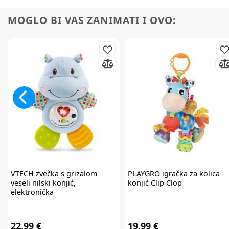
MOGLO BI VAS ZANIMATI I OVO:
VTECH
zvečka s grizalom
PLAYGRO
igračka za kolica
veseli nilski konjić,
konjić Clip Clop
elektronička
22,99 €
19,99 €