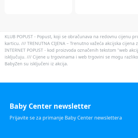
KLUB POPUST - Popust, koji se obračunava na redovnu cijenu proiz
karticu. /// TRENUTNA CIJENA – Trenutno važeća akcijska cijena 
INTERNET POPUST - kod proizvoda označenih tekstom "web akcija" 
isključuju. /// Cijene u trgovinama i web trgovini se mogu razlik
BabyZen su isključeni iz akcija.
Baby Center newsletter
Prijavite se za primanje Baby Center newslettera