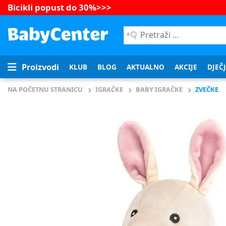
Bicikli popust do 30%
>>>
Pretraži
...
Proizvodi
KLUB
BLOG
AKTUALNO
AKCIJE
DJEČ
NA POČETNU STRANICU
IGRAČKE
BABY IGRAČKE
ZVEČKE