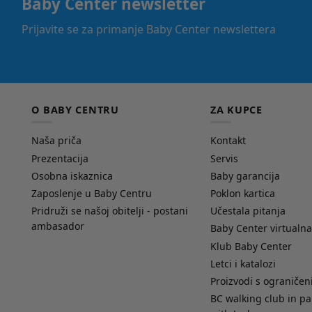
Baby Center newsletter
Prijavite se za primanje Baby Center newslettera
O BABY CENTRU
ZA KUPCE
Naša priča
Kontakt
Prezentacija
Servis
Osobna iskaznica
Baby garancija
Zaposlenje u Baby Centru
Poklon kartica
Pridruži se našoj obitelji - postani
Učestala pitanja
ambasador
Baby Center virtualna
Klub Baby Center
Letci i katalozi
Proizvodi s ograniče
BC walking club in pa