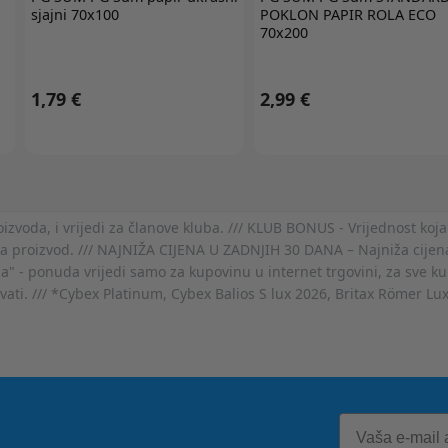
sjajni 70x100
POKLON PAPIR ROLA ECO
70x200
1,79 €
2,99 €
voda, i vrijedi za članove kluba. /// KLUB BONUS - Vrijednost koja
za proizvod. /// NAJNIŽA CIJENA U ZADNJIH 30 DANA – Najniža cijena
- ponuda vrijedi samo za kupovinu u internet trgovini, za sve kup
ovati. /// *Cybex Platinum, Cybex Balios S lux 2026, Britax Römer Lu