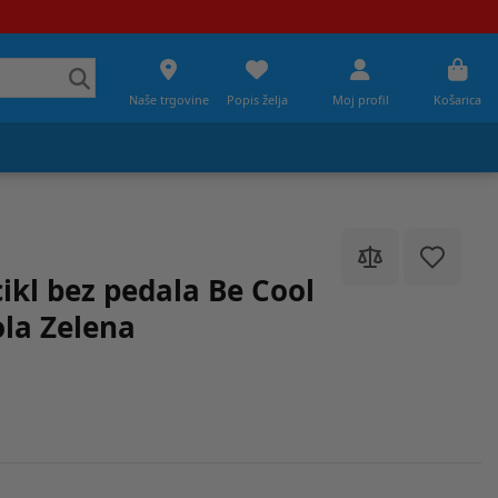
Naše trgovine
Popis želja
Moj profil
Košarica
ikl bez pedala Be Cool
ola Zelena