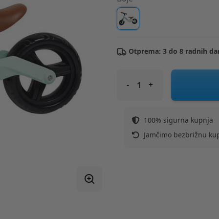
Otprema: 3 do 8 radnih da
FREE 2 MOVE bicikl bez pedala 
100% sigurna kupnja
Jamčimo bezbrižnu ku