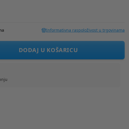
na
Informativna raspoloživost u trgovinama
Be Cool MINI zeleni, 8 cola Zelena
DODAJ U KOŠARICU
pnju