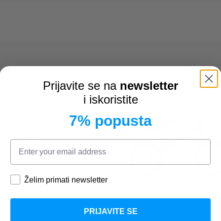
Prijavite se na
newsletter
i iskoristite
7% popusta
Želim primati newsletter
CHICCO
podloga za igru enjoy
CHICCO
Pink Arrow
colors plava
PRIJAVITE SE