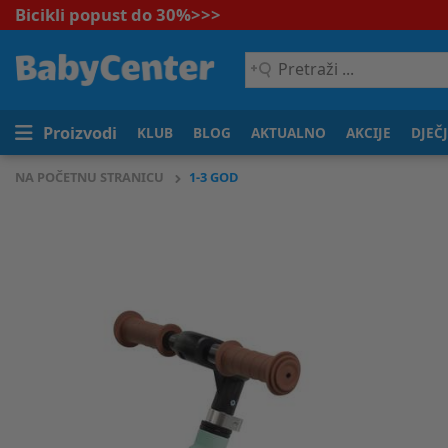
Bicikli popust do 30%
>>>
Pretraži
...
Proizvodi
KLUB
BLOG
AKTUALNO
AKCIJE
DJEČ
NA POČETNU STRANICU
1-3 GOD