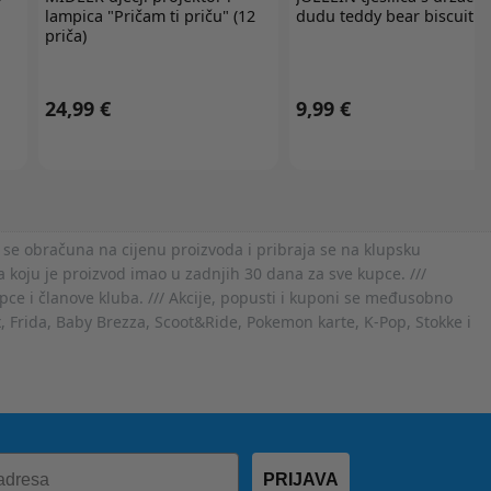
lampica "Pričam ti priču" (12
dudu teddy bear biscuit
priča)
24,99 €
9,99 €
 se obračuna na cijenu proizvoda i pribraja se na klupsku
 koju je proizvod imao u zadnjih 30 dana za sve kupce. ///
ce i članove kluba. /// Akcije, popusti i kuponi se međusobno
x, Frida, Baby Brezza, Scoot&Ride, Pokemon karte, K-Pop, Stokke i
PRIJAVA