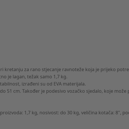
ri kretanju za rano stjecanje ravnoteže koja je prijeko potr
tno je lagan, težak samo 1,7 kg.
 stabilnost, izrađeni su od EVA materijala.
 do 51 cm. Također je podesivo vozačko sjedalo, koje može p
roizvoda: 1,7 kg, nosivost: do 30 kg, veličina kotača: 8", po