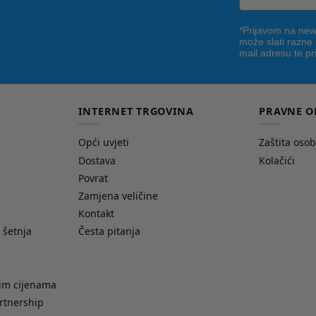
*Prijavom na news
može slati razne
mail adresu te pr
INTERNET TRGOVINA
PRAVNE O
Opći uvjeti
Zaštita oso
Dostava
Kolačići
Povrat
Zamjena veličine
Kontakt
 šetnja
Česta pitanja
nim cijenama
rtnership