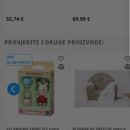
55,74 €
69,99 €
PROVJERITE I DRUGE PROIZVODE:
20%
KLUB POPUST
SYLVANIAN FAMILIES
beba
BUBABA BY FREEON
dekica