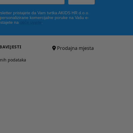
letter pristajete da Vam tvrtka AKIDS HR d.o.o.
 personalizirane komercijalne poruke na Vašu e-
istajete na
opće uvjete
.
BAVIJESTI
Prodajna mjesta
bnih podataka