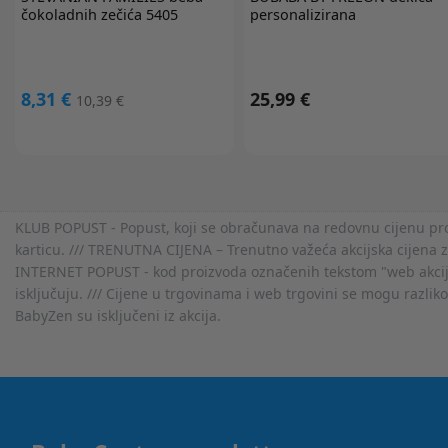
čokoladnih zečića 5405
personalizirana
8,31 €
25,99 €
10,39 €
KLUB POPUST - Popust, koji se obračunava na redovnu cijenu proiz
karticu. /// TRENUTNA CIJENA – Trenutno važeća akcijska cijena 
INTERNET POPUST - kod proizvoda označenih tekstom "web akcija" 
isključuju. /// Cijene u trgovinama i web trgovini se mogu razlik
BabyZen su isključeni iz akcija.