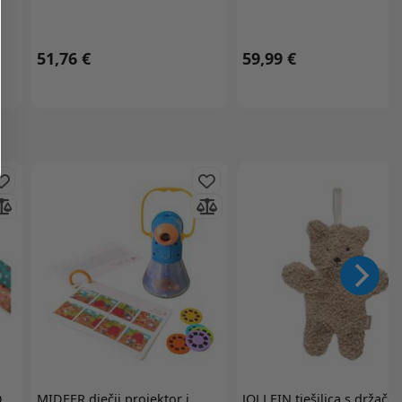
51,76 €
59,99 €
D
MIDEER
dječji projektor i
JOLLEIN
tješilica s držače