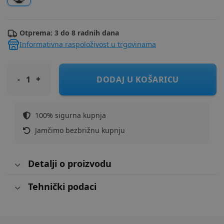
Otprema: 3 do 8 radnih dana
Informativna raspoloživost u trgovinama
BESAFE navlaka za autosjedalicu Zaštitna presvlaka za Beyond, 
DODAJ U KOŠARICU
100% sigurna kupnja
Jamčimo bezbrižnu kupnju
Detalji o proizvodu
Tehnički podaci