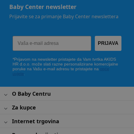
Baby Center newsletter
Prijavite se za primanje Baby Center newslettera
PRIJAVA
*Prijavom na newsletter pristajete da Vam tvrtka AKIDS
HR d.o.o. može slati razne personalizirane komercijalne
poruke na Vašu e-mail adresu te pristajete na
opće
uvjete
.
O Baby Centru
Za kupce
Internet trgovina