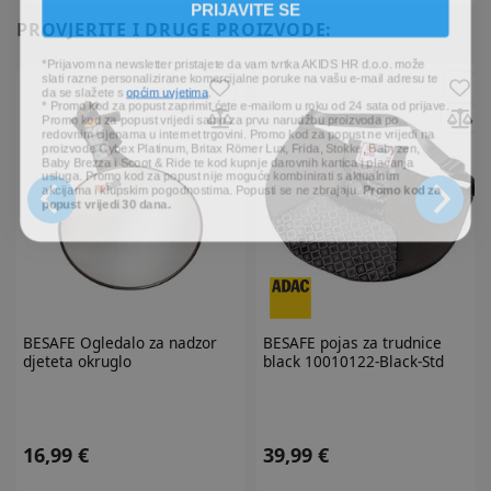
PROVJERITE I DRUGE PROIZVODE:
*Prijavom na newsletter pristajete da vam tvrtka AKIDS HR d.o.o. može
slati razne personalizirane komercijalne poruke na vašu e-mail adresu te
da se slažete s
općim uvjetima
.
* Promo kod za popust zaprimit ćete e-mailom u roku od 24 sata od prijave.
Promo kod za popust vrijedi samo za prvu narudžbu proizvoda po
redovnim cijenama u internet trgovini. Promo kod za popust ne vrijedi na
proizvode Cybex Platinum, Britax Römer Lux, Frida, Stokke, Babyzen,
Baby Brezza i Scoot & Ride te kod kupnje darovnih kartica i plaćanja
usluga. Promo kod za popust nije moguće kombinirati s aktualnim
akcijama i klupskim pogodnostima. Popusti se ne zbrajaju.
Promo kod za
popust vrijedi 30 dana.
BESAFE
Ogledalo za nadzor
BESAFE
pojas za trudnice
djeteta okruglo
black 10010122-Black-Std
16,99 €
39,99 €