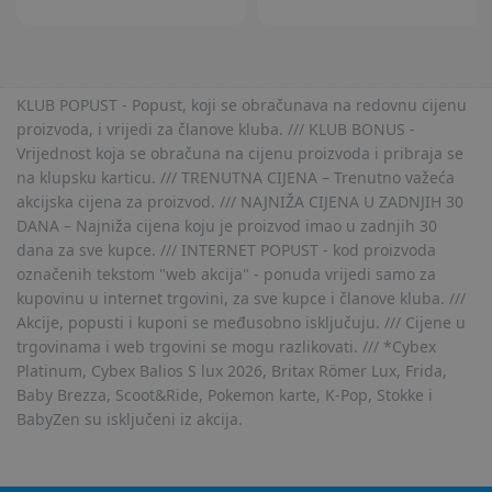
KLUB POPUST - Popust, koji se obračunava na redovnu cijenu
proizvoda, i vrijedi za članove kluba. /// KLUB BONUS -
Vrijednost koja se obračuna na cijenu proizvoda i pribraja se
na klupsku karticu. /// TRENUTNA CIJENA – Trenutno važeća
akcijska cijena za proizvod. /// NAJNIŽA CIJENA U ZADNJIH 30
DANA – Najniža cijena koju je proizvod imao u zadnjih 30
dana za sve kupce. /// INTERNET POPUST - kod proizvoda
označenih tekstom "web akcija" - ponuda vrijedi samo za
kupovinu u internet trgovini, za sve kupce i članove kluba. ///
Akcije, popusti i kuponi se međusobno isključuju. /// Cijene u
trgovinama i web trgovini se mogu razlikovati. /// *Cybex
Platinum, Cybex Balios S lux 2026, Britax Römer Lux, Frida,
Baby Brezza, Scoot&Ride, Pokemon karte, K-Pop, Stokke i
BabyZen su isključeni iz akcija.