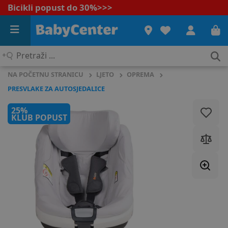
Bicikli popust do 30%
>>>
Pretraži
...
NA POČETNU STRANICU
LJETO
OPREMA
PRESVLAKE ZA AUTOSJEDALICE
25%
KLUB POPUST