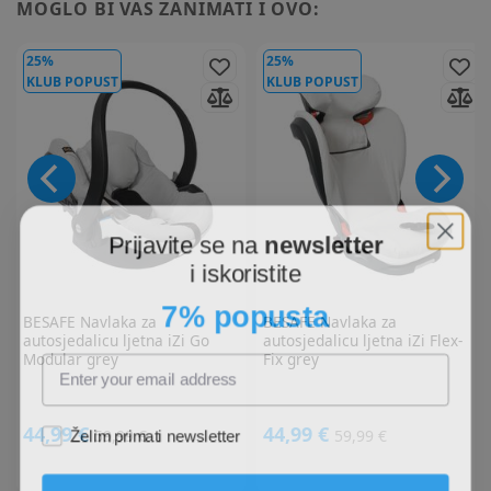
MOGLO BI VAS ZANIMATI I OVO:
25%
25%
KLUB POPUST
KLUB POPUST
Prijavite se na
newsletter
i iskoristite
7% popusta
BESAFE
Navlaka za
BESAFE
Navlaka za
autosjedalicu ljetna iZi Go
autosjedalicu ljetna iZi Flex-
Modular grey
Fix grey
Želim primati newsletter
44,99 €
44,99 €
59,99 €
59,99 €
PRIJAVITE SE