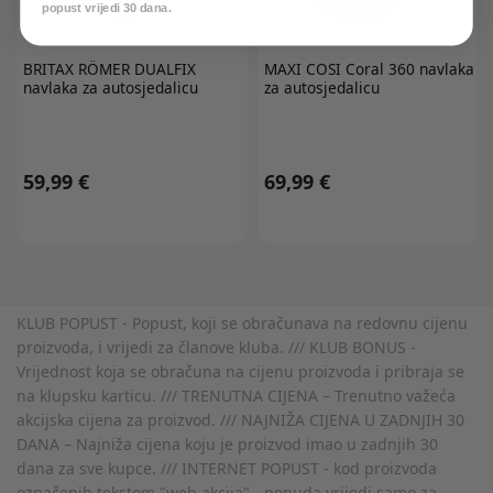
popust vrijedi 30 dana.
BRITAX RÖMER
DUALFIX
MAXI COSI
Coral 360 navlaka
navlaka za autosjedalicu
za autosjedalicu
59,99 €
69,99 €
KLUB POPUST - Popust, koji se obračunava na redovnu cijenu
proizvoda, i vrijedi za članove kluba. /// KLUB BONUS -
Vrijednost koja se obračuna na cijenu proizvoda i pribraja se
na klupsku karticu. /// TRENUTNA CIJENA – Trenutno važeća
akcijska cijena za proizvod. /// NAJNIŽA CIJENA U ZADNJIH 30
DANA – Najniža cijena koju je proizvod imao u zadnjih 30
dana za sve kupce. /// INTERNET POPUST - kod proizvoda
označenih tekstom "web akcija" - ponuda vrijedi samo za