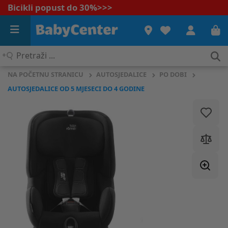
Bicikli popust do 30%
>>>
Pretraži
...
NA POČETNU STRANICU
AUTOSJEDALICE
PO DOBI
AUTOSJEDALICE OD 5 MJESECI DO 4 GODINE