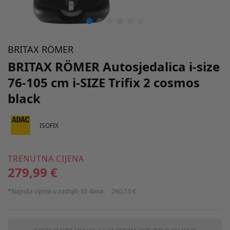
BRITAX RÖMER
BRITAX RÖMER Autosjedalica i-size
76-105 cm i-SIZE Trifix 2 cosmos
black
ISOFIX
TRENUTNA CIJENA
279,99 €
*Najniža cijena u zadnjih 30 dana:
260,13 €