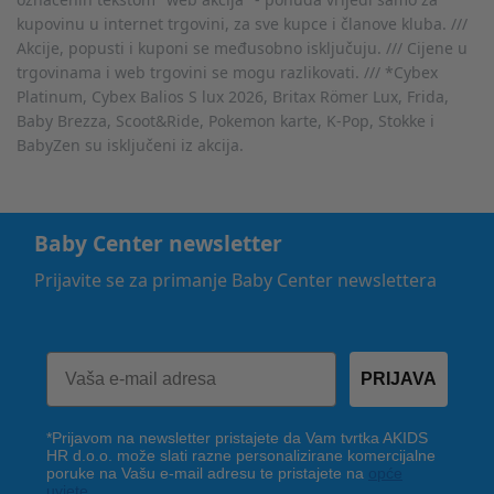
kupovinu u internet trgovini, za sve kupce i članove kluba. ///
Akcije, popusti i kuponi se međusobno isključuju. /// Cijene u
trgovinama i web trgovini se mogu razlikovati. /// *Cybex
Platinum, Cybex Balios S lux 2026, Britax Römer Lux, Frida,
Baby Brezza, Scoot&Ride, Pokemon karte, K-Pop, Stokke i
BabyZen su isključeni iz akcija.
Baby Center newsletter
Prijavite se za primanje Baby Center newslettera
PRIJAVA
*Prijavom na newsletter pristajete da Vam tvrtka AKIDS
HR d.o.o. može slati razne personalizirane komercijalne
poruke na Vašu e-mail adresu te pristajete na
opće
uvjete
.