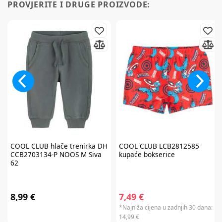
PROVJERITE I DRUGE PROIZVODE:
PRIJAVITE SE
*Prijavom na newsletter pristajete da vam tvrtka AKIDS HR d.o.o. može
slati razne personalizirane komercijalne poruke na vašu e-mail adresu te
da se slažete s
općim uvjetima
.
* Promo kod za popust zaprimit ćete e-mailom u roku od 24 sata od prijave.
Promo kod za popust vrijedi samo za prvu narudžbu proizvoda po
redovnim cijenama u internet trgovini. Promo kod za popust ne vrijedi na
proizvode Cybex Platinum, Britax Römer Lux, Frida, Stokke, Babyzen,
Baby Brezza i Scoot & Ride te kod kupnje darovnih kartica i plaćanja
usluga. Promo kod za popust nije moguće kombinirati s aktualnim
akcijama i klupskim pogodnostima. Popusti se ne zbrajaju.
Promo kod za
popust vrijedi 30 dana.
COOL CLUB
hlače trenirka DH
COOL CLUB
LCB2812585
CCB2703134-P NOOS M Siva
kupaće bokserice
62
8,99 €
7,49 €
*Najniža cijena u zadnjih 30 dana:
14,99 €