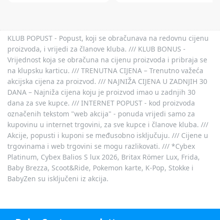
KLUB POPUST - Popust, koji se obračunava na redovnu cijenu
proizvoda, i vrijedi za članove kluba. /// KLUB BONUS -
Vrijednost koja se obračuna na cijenu proizvoda i pribraja se
na klupsku karticu. /// TRENUTNA CIJENA – Trenutno važeća
akcijska cijena za proizvod. /// NAJNIŽA CIJENA U ZADNJIH 30
DANA – Najniža cijena koju je proizvod imao u zadnjih 30
dana za sve kupce. /// INTERNET POPUST - kod proizvoda
označenih tekstom "web akcija" - ponuda vrijedi samo za
kupovinu u internet trgovini, za sve kupce i članove kluba. ///
Akcije, popusti i kuponi se međusobno isključuju. /// Cijene u
trgovinama i web trgovini se mogu razlikovati. /// *Cybex
Platinum, Cybex Balios S lux 2026, Britax Römer Lux, Frida,
Baby Brezza, Scoot&Ride, Pokemon karte, K-Pop, Stokke i
BabyZen su isključeni iz akcija.