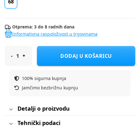
68
Otprema: 3 do 8 radnih dana
Informativna raspoloživost u trgovinama
COOL CLUB bodi 2 kom DR CCB3102159-00 M Šareno 68
DODAJ U KOŠARICU
100% sigurna kupnja
Jamčimo bezbrižnu kupnju
Detalji o proizvodu
Tehnički podaci