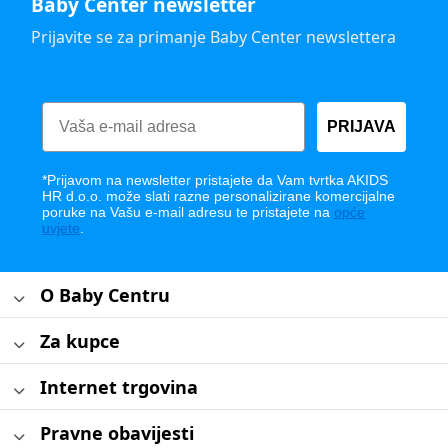
Baby Center newsletter
Prijavite se za primanje Baby Center newslettera
PRIJAVA
*Prijavom na newsletter pristajete da Vam tvrtka AKIDS
HR d.o.o. može slati razne personalizirane komercijalne
poruke na Vašu e-mail adresu te pristajete na
opće
uvjete
.
O Baby Centru
Za kupce
Internet trgovina
Pravne obavijesti