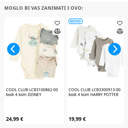
MOGLO BI VAS ZANIMATI I OVO:
NOVO
Prijavite se na
newsletter
i iskoristite
COOL CLUB
LCB3100862-00
COOL CLUB
LCB3300913-00
7% popusta
bodi 4 kom DISNEY
bodi 4 kom HARRY POTTER
24,99 €
19,99 €
Želim primati newsletter