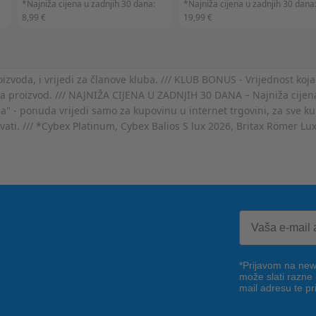
*Najniža cijena u zadnjih 30 dana:
*Najniža cijena u zadnjih 30 dana
8,99 €
19,99 €
voda, i vrijedi za članove kluba. /// KLUB BONUS - Vrijednost koja
za proizvod. /// NAJNIŽA CIJENA U ZADNJIH 30 DANA – Najniža cijena
- ponuda vrijedi samo za kupovinu u internet trgovini, za sve kup
ovati. /// *Cybex Platinum, Cybex Balios S lux 2026, Britax Römer Lu
*Prijavom na news
može slati razne
mail adresu te pr