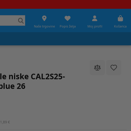
Naše trgovine
Popis želja
Moj profil
Košarica
e niske CAL2S25-
blue 26
1,89 €