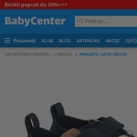
Bicikli popust do 30%
>>>
Pretraži
...
Proizvodi
KLUB
BLOG
AKTUALNO
AKCIJE
DJEČ
NA POČETNU STRANICU
OBUĆA
PROLJEĆE / LJETO OBUĆA