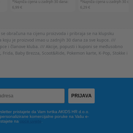
:
*Najniža cijena u zadnjih 30 dana:
*Najniža cijena u zadnjih 30 dan
6,99 €
6,29 €
 se obračuna na cijenu proizvoda i pribraja se na klupsku
 koju je proizvod imao u zadnjih 30 dana za sve kupce. ///
ce i članove kluba. /// Akcije, popusti i kuponi se međusobno
x, Frida, Baby Brezza, Scoot&Ride, Pokemon karte, K-Pop, Stokke i
PRIJAVA
letter pristajete da Vam tvrtka AKIDS HR d.o.o.
 personalizirane komercijalne poruke na Vašu e-
istajete na
opće uvjete
.