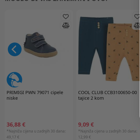
PRIMIGI
PWN 79071 cipele
COOL CLUB
CCB3100650-00
niske
tajice 2 kom
36,88 €
9,09 €
*Najniža cijena u zadnjih 30 dana:
*Najniža cijena u zadnjih 30 dana:
49,17 €
12,99 €