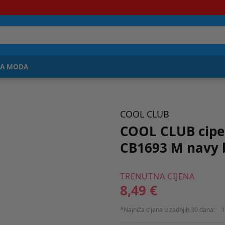
JA MODA
COOL CLUB
COOL CLUB cipel
CB1693 M navy 
TRENUTNA CIJENA
8,49 €
*Najniža cijena u zadnjih 30 dana:
1