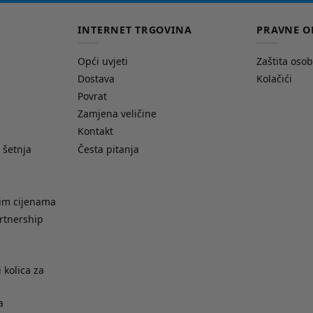
INTERNET TRGOVINA
PRAVNE O
Opći uvjeti
Zaštita oso
Dostava
Kolačići
Povrat
Zamjena veličine
Kontakt
 šetnja
Česta pitanja
nim cijenama
rtnership
 kolica za
a