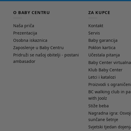
O BABY CENTRU
ZA KUPCE
Naša priča
Kontakt
Prezentacija
Servis
Osobna iskaznica
Baby garancija
Zaposlenje u Baby Centru
Poklon kartica
Pridruži se našoj obitelji - postani
Učestala pitanja
ambasador
Baby Center virtualna
Klub Baby Center
Letci i katalozi
Proizvodi s ograniče
BC walking club in pa
with Joolz
Stiže beba
Nagradna igra: Osvoji
sunčane šetnje
Svjetski tjedan dojenj