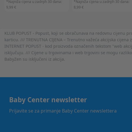
*Najniža cijena u zadnjih 30 dana:
*Najniža cijena u zadnjih 30 dana:
9,99 €
8,99 €
KLUB POPUST - Popust, koji se obračunava na redovnu cijenu proiz
karticu. /// TRENUTNA CIJENA – Trenutno važeća akcijska cijena 
INTERNET POPUST - kod proizvoda označenih tekstom "web akcija" 
isključuju. /// Cijene u trgovinama i web trgovini se mogu razlik
BabyZen su isključeni iz akcija.
Baby Center newsletter
Prijavite se za primanje Baby Center newslettera