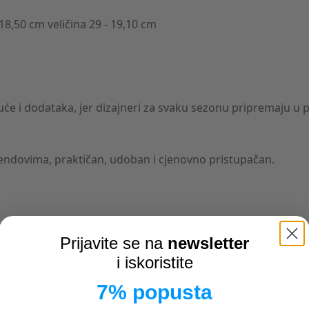
- 18,50 cm veličina 29 - 19,10 cm
uće i dodataka, jer dizajneri za svaku sezonu pripremaju u
rendovima, praktičan, udoban i cjenovno pristupačan.
Prijavite se na
newsletter
i iskoristite
7% popusta