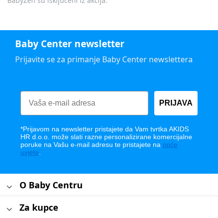
BabyZen su isključeni iz akcija.
Baby Center newsletter
Prijavite se za primanje Baby Center newslettera
PRIJAVA
*Prijavom na newsletter pristajete da Vam tvrtka AKIDS
HR d.o.o. može slati razne personalizirane komercijalne
poruke na Vašu e-mail adresu te pristajete na
opće
uvjete
.
O Baby Centru
Za kupce