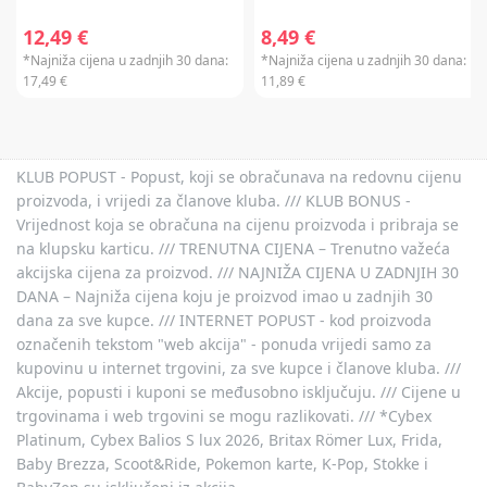
12,49 €
8,49 €
*Najniža cijena u zadnjih 30 dana:
*Najniža cijena u zadnjih 30 dana:
17,49 €
11,89 €
KLUB POPUST - Popust, koji se obračunava na redovnu cijenu
proizvoda, i vrijedi za članove kluba. /// KLUB BONUS -
Vrijednost koja se obračuna na cijenu proizvoda i pribraja se
na klupsku karticu. /// TRENUTNA CIJENA – Trenutno važeća
akcijska cijena za proizvod. /// NAJNIŽA CIJENA U ZADNJIH 30
DANA – Najniža cijena koju je proizvod imao u zadnjih 30
dana za sve kupce. /// INTERNET POPUST - kod proizvoda
označenih tekstom "web akcija" - ponuda vrijedi samo za
kupovinu u internet trgovini, za sve kupce i članove kluba. ///
Akcije, popusti i kuponi se međusobno isključuju. /// Cijene u
trgovinama i web trgovini se mogu razlikovati. /// *Cybex
Platinum, Cybex Balios S lux 2026, Britax Römer Lux, Frida,
Baby Brezza, Scoot&Ride, Pokemon karte, K-Pop, Stokke i