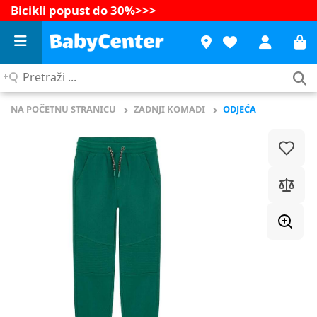
Bicikli popust do 30%
>>>
Pretraži
...
NA POČETNU STRANICU
ZADNJI KOMADI
ODJEĆA