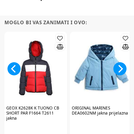
MOGLO BI VAS ZANIMATI I OVO:
Prijavite se na
newsletter
i iskoristite
7% popusta
GEOX
K2628K K TUONO CB
ORIGINAL MARINES
SHORT PAR F1664 T2611
DEA0602NM jakna prijelazna
jakna