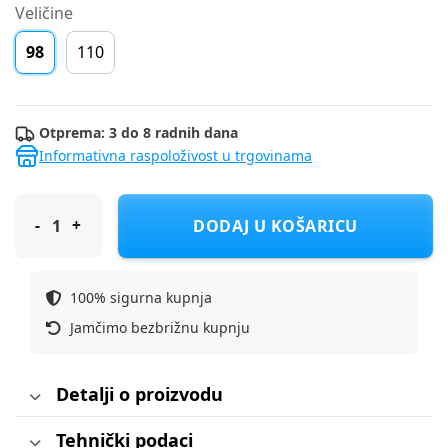
Veličine
98
110
Otprema: 3 do 8 radnih dana
Informativna raspoloživost u trgovinama
COOL CLUB hlače trenirka DH CCB3110693 M Zelena 98
DODAJ U KOŠARICU
100% sigurna kupnja
Jamčimo bezbrižnu kupnju
Detalji o proizvodu
Tehnički podaci